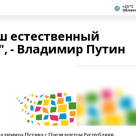
+23 °С
Облач
ш естественный
", - Владимир Путин
ладимира Путина с Президентом Республики