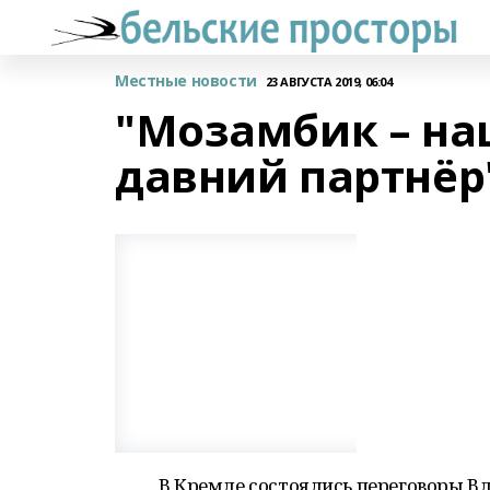
Местные новости
23 АВГУСТА 2019, 06:04
"Мозамбик – на
давний партнёр
В Кремле состоялись переговоры В