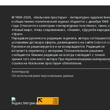
© 1998-2026, «Бельские просторы» - литературно-художестве
и общественно-политический журнал. Издается с декабря 1998
года. Относится к категории «литературных толстяков», таких, 
«Новый мир», «Наш современник», «Знамя», «Дружба народов
«Урал».
Передавая рукописи в редакцию журнала, авторы соглашаются
условиями договора оферты, размещенного на сайте
belprost.ru
Рукописи не рецензируются и не возвращаются. Редакция не
вступает в переписку с авторами. Положительное решение
сообщается. Мнение редакции не всегда совпадает с точкой
зрения того или иного автора. При перепечатывании материало
ссылка на «Бельские просторы» обязательна.
_______________________________________________________________________
Антитеррор
Об использовании персональных данных