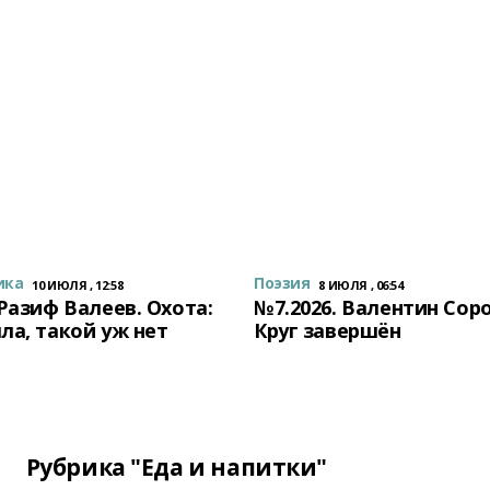
ика
Поэзия
10 ИЮЛЯ , 12:58
8 ИЮЛЯ , 06:54
 Разиф Валеев. Охота:
№7.2026. Валентин Сор
ла, такой уж нет
Круг завершён
Рубрика "Еда и напитки"