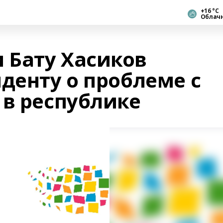
+16 °С
Облач
 Бату Хасиков
денту о проблеме с
 в республике