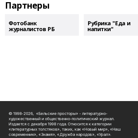
Партнеры
Фотобанк
Рубрика "Еда и
журналистов РБ
напитки"
© 1998-2026, «Бельские просторы» - литературно-
художественный и общественно-политический журнал.
Издается с декабря 1998 года. Относится к категории
«литературных толстяков», таких, как «Новый мир», «Наш
современник», «Знамя», «Дружба народов», «Урал».