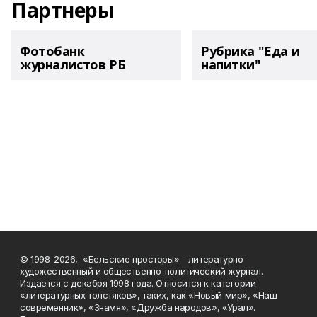
Партнеры
Фотобанк
Рубрика "Еда и
журналистов РБ
напитки"
© 1998-2026, «Бельские просторы» - литературно-
художественный и общественно-политический журнал.
Издается с декабря 1998 года. Относится к категории
«литературных толстяков», таких, как «Новый мир», «Наш
современник», «Знамя», «Дружба народов», «Урал».