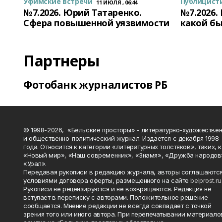
Уфимские встречи
Публицист
11 ИЮЛЯ , 06:44
№7.2026. Юрий Татаренко.
№7.2026.
Сфера повышенной уязвимости
какой бы
Партнеры
Фотобанк журналистов РБ
© 1998-2026, «Бельские просторы» - литературно-художестве
и общественно-политический журнал. Издается с декабря 1998
года. Относится к категории «литературных толстяков», таких, 
«Новый мир», «Наш современник», «Знамя», «Дружба народов
«Урал».
Передавая рукописи в редакцию журнала, авторы соглашаются
условиями договора оферты, размещенного на сайте
belprost.ru
Рукописи не рецензируются и не возвращаются. Редакция не
вступает в переписку с авторами. Положительное решение
сообщается. Мнение редакции не всегда совпадает с точкой
зрения того или иного автора. При перепечатывании материало