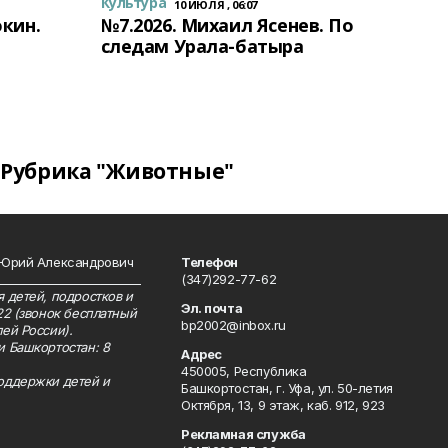
Культура
10 ИЮЛЯ , 06:07
окин.
№7.2026. Михаил Ясенев. По
следам Урала-батыра
Рубрика "Животные"
 Юрий Александрович
Телефон
__________________________
(347)292-77-62
 детей, подростков и
Эл. почта
22 (звонок бесплатный
bp2002@inbox.ru
ей России).
и Башкортостан: 8
Адрес
450005, Республика
оддержки детей и
Башкортостан, г. Уфа, ул. 50-летия
Октября, 13, 9 этаж, каб. 912, 923
Рекламная служба