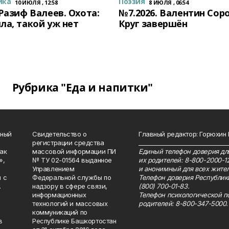
ика
Поэзия
10 ИЮЛЯ , 12:58
8 ИЮЛЯ , 06:54
 Разиф Валеев. Охота:
№7.2026. Валентин Сор
ла, такой уж нет
Круг завершён
Рубрика "Еда и напитки"
нный
Свидетельство о
Главный редактор: Горюхин
регистрации средства
_______________________________
как
массовой информации ПИ
Единый телефон доверия для
»,
№ ТУ 02-01564 выданное
их родителей: 8-800-2000-1
Управлением
и анонимный для всех жител
 с
Федеральной службы по
Телефон доверия Республик
.
надзору в сфере связи,
(800) 700-01-83.
информационных
Телефон психологической п
технологий и массовых
родителей: 8-800-347-5000.
коммуникаций по
в
Республике Башкортостан