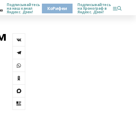
Подписывайтесь
Подписывайтесь
КоРифеи
на наш канал
на Хронограф в
но
Яндекс. Дзен!
Яндекс. Дзен!
м