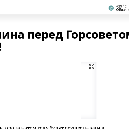
+29 °С
Облач
ина перед Горсовето
!
ь города в этом году будут осуществлены в