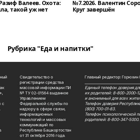
 Разиф Валеев. Охота:
№7.2026. Валентин Сор
ла, такой уж нет
Круг завершён
Рубрика "Еда и напитки"
нный
Свидетельство о
Главный редактор: Горюхин
регистрации средства
_______________________________
как
массовой информации ПИ
Единый телефон доверия для
»,
№ ТУ 02-01564 выданное
их родителей: 8-800-2000-1
Управлением
и анонимный для всех жител
 с
Федеральной службы по
Телефон доверия Республик
.
надзору в сфере связи,
(800) 700-01-83.
информационных
Телефон психологической п
технологий и массовых
родителей: 8-800-347-5000.
коммуникаций по
в
Республике Башкортостан
от 31 октября 2016 года.