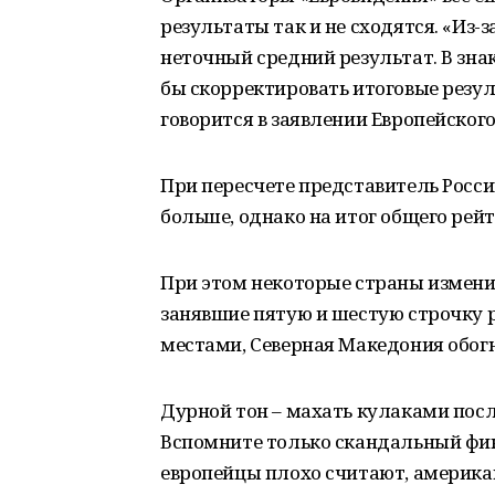
результаты так и не сходятся. «Из
неточный средний результат. В зна
бы скорректировать итоговые резул
говорится в заявлении Европейског
При пересчете представитель Росси
больше, однако на итог общего рейт
При этом некоторые страны изменил
занявшие пятую и шестую строчку 
местами, Северная Македония обогн
Дурной тон – махать кулаками посл
Вспомните только скандальный фина
европейцы плохо считают, американ