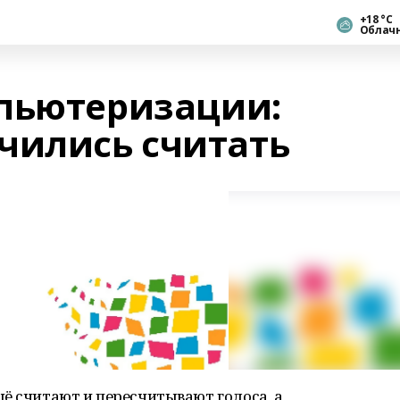
+18 °С
Облач
пьютеризации:
чились считать
ё считают и пересчитывают голоса, а