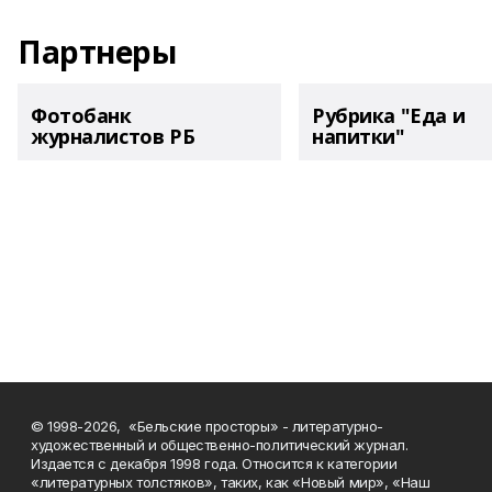
Партнеры
Фотобанк
Рубрика "Еда и
журналистов РБ
напитки"
© 1998-2026, «Бельские просторы» - литературно-
художественный и общественно-политический журнал.
Издается с декабря 1998 года. Относится к категории
«литературных толстяков», таких, как «Новый мир», «Наш