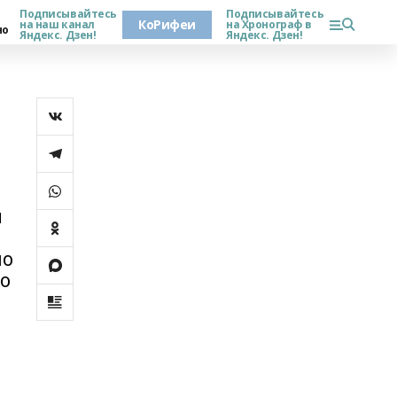
Подписывайтесь
Подписывайтесь
КоРифеи
на наш канал
на Хронограф в
но
Яндекс. Дзен!
Яндекс. Дзен!
…
и
но
го