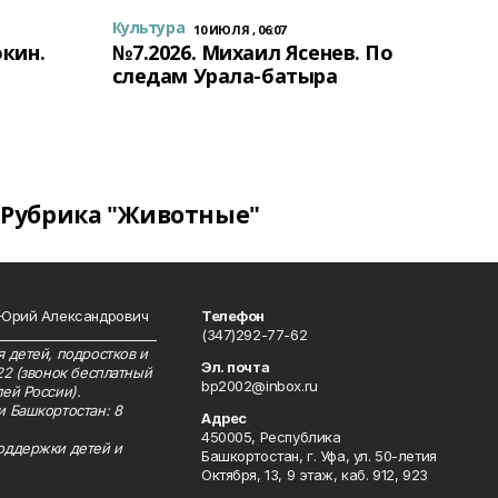
Культура
10 ИЮЛЯ , 06:07
окин.
№7.2026. Михаил Ясенев. По
следам Урала-батыра
Рубрика "Животные"
 Юрий Александрович
Телефон
__________________________
(347)292-77-62
 детей, подростков и
Эл. почта
22 (звонок бесплатный
bp2002@inbox.ru
ей России).
и Башкортостан: 8
Адрес
450005, Республика
оддержки детей и
Башкортостан, г. Уфа, ул. 50-летия
Октября, 13, 9 этаж, каб. 912, 923