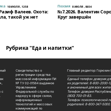
ика
Поэзия
10 ИЮЛЯ , 12:58
8 ИЮЛЯ , 06:54
 Разиф Валеев. Охота:
№7.2026. Валентин Сор
ла, такой уж нет
Круг завершён
Рубрика "Еда и напитки"
нный
Свидетельство о
Главный редактор: Горюхин
регистрации средства
_______________________________
как
массовой информации ПИ
Единый телефон доверия для
»,
№ ТУ 02-01564 выданное
их родителей: 8-800-2000-1
Управлением
и анонимный для всех жител
 с
Федеральной службы по
Телефон доверия Республик
.
надзору в сфере связи,
(800) 700-01-83.
информационных
Телефон психологической п
технологий и массовых
родителей: 8-800-347-5000.
коммуникаций по