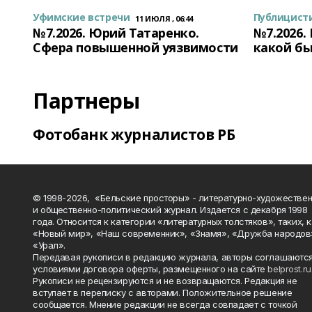
Уфимские встречи
Публицист
11 ИЮЛЯ , 06:44
№7.2026. Юрий Татаренко.
№7.2026.
Сфера повышенной уязвимости
какой бы
Партнеры
Фотобанк журналистов РБ
© 1998-2026, «Бельские просторы» - литературно-художестве
и общественно-политический журнал. Издается с декабря 1998
года. Относится к категории «литературных толстяков», таких, 
«Новый мир», «Наш современник», «Знамя», «Дружба народов
«Урал».
Передавая рукописи в редакцию журнала, авторы соглашаются
условиями договора оферты, размещенного на сайте
belprost.ru
Рукописи не рецензируются и не возвращаются. Редакция не
вступает в переписку с авторами. Положительное решение
сообщается. Мнение редакции не всегда совпадает с точкой