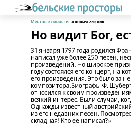
Местные новости
31 ЯНВАРЯ 2019, 06:01
Но видит Бог, е
31 января 1797 года родился Фр
написал уже более 250 песен, н
произведений. Но широкое призна
году состоялся его концерт, на 
его произведения. Это было за н
композитора.Биографы Ф. Шубер
относился к своим произведениям:
всякий интерес. Были случаи, ког
Однажды известный австрийский
из его недавних песен. Посмотре
складная! Кто её написал?»