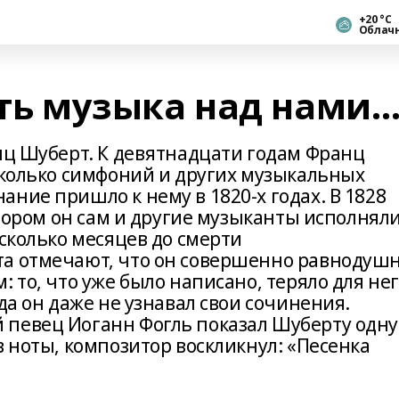
+20 °С
Облач
сть музыка над нами
анц Шуберт. К девятнадцати годам Франц
есколько симфоний и других музыкальных
ние пришло к нему в 1820-х годах. В 1828
котором он сам и другие музыканты исполнял
есколько месяцев до смерти
та отмечают, что он совершенно равнодуш
 то, что уже было написано, теряло для не
да он даже не узнавал свои сочинения.
 певец Иоганн Фогль показал Шуберту одну
в ноты, композитор воскликнул: «Песенка