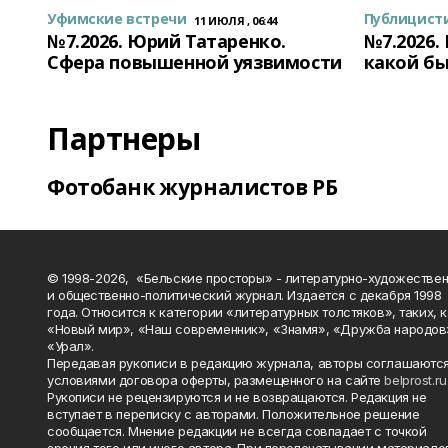
Уфимские встречи
Публицист
11 ИЮЛЯ , 06:44
№7.2026. Юрий Татаренко.
№7.2026.
Сфера повышенной уязвимости
какой бы
Партнеры
Фотобанк журналистов РБ
© 1998-2026, «Бельские просторы» - литературно-художестве
и общественно-политический журнал. Издается с декабря 1998
года. Относится к категории «литературных толстяков», таких, 
«Новый мир», «Наш современник», «Знамя», «Дружба народов
«Урал».
Передавая рукописи в редакцию журнала, авторы соглашаются
условиями договора оферты, размещенного на сайте
belprost.ru
Рукописи не рецензируются и не возвращаются. Редакция не
вступает в переписку с авторами. Положительное решение
сообщается. Мнение редакции не всегда совпадает с точкой