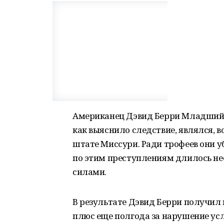
Американец Дэвид Берри Младший в
как выяснило следствие, являлся, 
штате Миссури. Ради трофеев они у
по этим преступлениям длилось не
силами.
В результате Дэвид Берри получил 
плюс еще полгода за нарушение ус