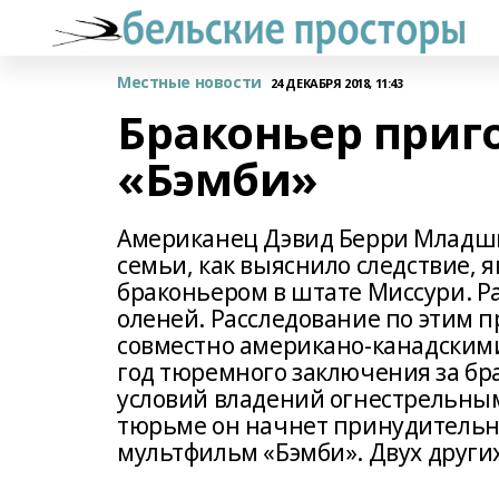
Местные новости
24 ДЕКАБРЯ 2018, 11:43
Браконьер приг
«Бэмби»
Американец Дэвид Берри Младши
семьи, как выяснило следствие, 
браконьером в штате Миссури. Р
оленей. Расследование по этим п
совместно американо-канадскими
год тюремного заключения за бр
условий владений огнестрельным 
тюрьме он начнет принудительно
мультфильм «Бэмби». Двух других