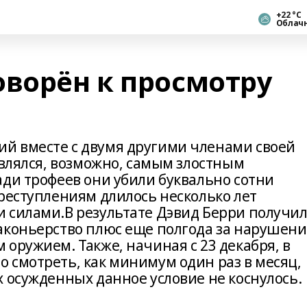
+22 °С
Облач
оворён к просмотру
й вместе с двумя другими членами своей
являлся, возможно, самым злостным
ади трофеев они убили буквально сотни
реступлениям длилось несколько лет
 силами.В результате Дэвид Берри получи
аконьерство плюс еще полгода за нарушени
оружием. Также, начиная с 23 декабря, в
 смотреть, как минимум один раз в месяц,
 осужденных данное условие не коснулось.