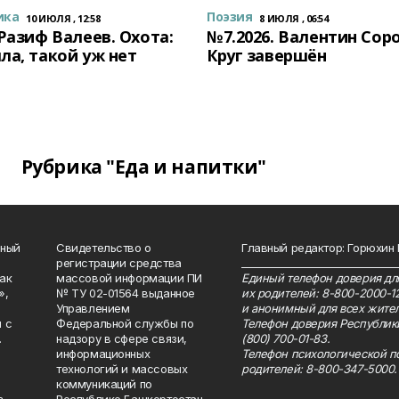
ика
Поэзия
10 ИЮЛЯ , 12:58
8 ИЮЛЯ , 06:54
 Разиф Валеев. Охота:
№7.2026. Валентин Сор
ла, такой уж нет
Круг завершён
Рубрика "Еда и напитки"
нный
Свидетельство о
Главный редактор: Горюхин
регистрации средства
_______________________________
как
массовой информации ПИ
Единый телефон доверия для
»,
№ ТУ 02-01564 выданное
их родителей: 8-800-2000-1
Управлением
и анонимный для всех жител
 с
Федеральной службы по
Телефон доверия Республик
.
надзору в сфере связи,
(800) 700-01-83.
информационных
Телефон психологической п
технологий и массовых
родителей: 8-800-347-5000.
коммуникаций по