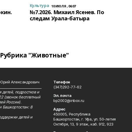
Культура
10 ИЮЛЯ , 06:07
окин.
№7.2026. Михаил Ясенев. По
следам Урала-батыра
Рубрика "Животные"
 Юрий Александрович
Телефон
__________________________
(347)292-77-62
 детей, подростков и
Эл. почта
22 (звонок бесплатный
bp2002@inbox.ru
ей России).
и Башкортостан: 8
Адрес
450005, Республика
оддержки детей и
Башкортостан, г. Уфа, ул. 50-летия
Октября, 13, 9 этаж, каб. 912, 923