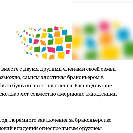
месте с двумя другими членами своей семьи,
возможно, самым злостным браконьером в
били буквально сотни оленей. Расследование
сколько лет совместно американо-канадскими
год тюремного заключения за браконьерство
ловий владений огнестрельным оружием.