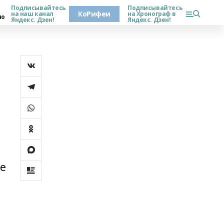
Подписывайтесь
Подписывайтесь
КоРифеи
на наш канал
на Хронограф в
но
Яндекс. Дзен!
Яндекс. Дзен!
л
е