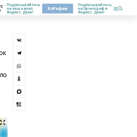
Подписывайтесь
Подписывайтесь
°С
КоРифеи
на наш канал
на Хронограф в
о
Яндекс. Дзен!
Яндекс. Дзен!
ок
ло