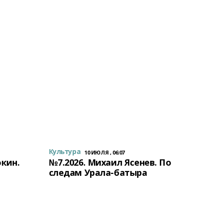
Культура
10 ИЮЛЯ , 06:07
окин.
№7.2026. Михаил Ясенев. По
следам Урала-батыра