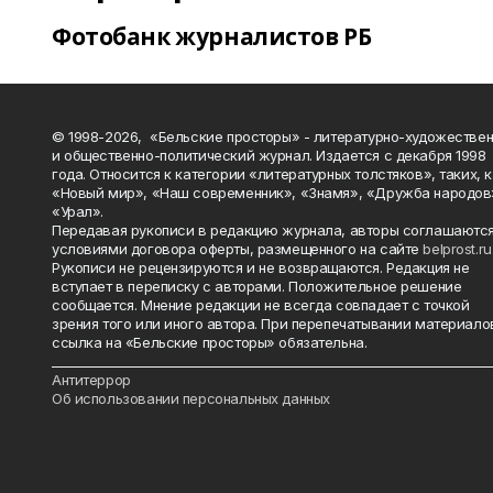
Фотобанк журналистов РБ
© 1998-2026, «Бельские просторы» - литературно-художестве
и общественно-политический журнал. Издается с декабря 1998
года. Относится к категории «литературных толстяков», таких, 
«Новый мир», «Наш современник», «Знамя», «Дружба народов
«Урал».
Передавая рукописи в редакцию журнала, авторы соглашаются
условиями договора оферты, размещенного на сайте
belprost.ru
Рукописи не рецензируются и не возвращаются. Редакция не
вступает в переписку с авторами. Положительное решение
сообщается. Мнение редакции не всегда совпадает с точкой
зрения того или иного автора. При перепечатывании материало
ссылка на «Бельские просторы» обязательна.
_______________________________________________________________________
Антитеррор
Об использовании персональных данных