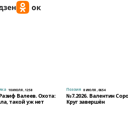
ика
Поэзия
10 ИЮЛЯ , 12:58
8 ИЮЛЯ , 06:54
 Разиф Валеев. Охота:
№7.2026. Валентин Сор
ла, такой уж нет
Круг завершён