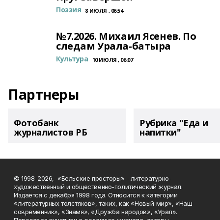
Поэзия
8 ИЮЛЯ , 06:54
№7.2026. Михаил Ясенев. По
следам Урала-батыра
Культура
10 ИЮЛЯ , 06:07
Партнеры
Фотобанк
Рубрика "Еда и
журналистов РБ
напитки"
© 1998-2026, «Бельские просторы» - литературно-
художественный и общественно-политический журнал.
Издается с декабря 1998 года. Относится к категории
«литературных толстяков», таких, как «Новый мир», «Наш
современник», «Знамя», «Дружба народов», «Урал».