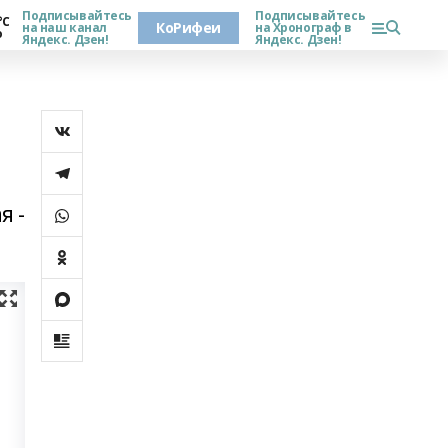
Подписывайтесь
Подписывайтесь
°С
КоРифеи
на наш канал
на Хронограф в
о
Яндекс. Дзен!
Яндекс. Дзен!
я -
.