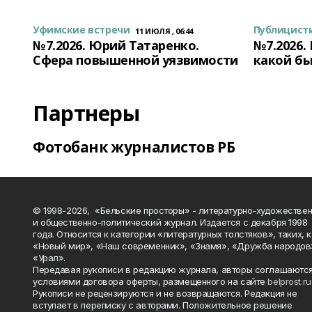
Уфимские встречи
Публицист
11 ИЮЛЯ , 06:44
№7.2026. Юрий Татаренко.
№7.2026.
Сфера повышенной уязвимости
какой бы
Партнеры
Фотобанк журналистов РБ
© 1998-2026, «Бельские просторы» - литературно-художестве
и общественно-политический журнал. Издается с декабря 1998
года. Относится к категории «литературных толстяков», таких, 
«Новый мир», «Наш современник», «Знамя», «Дружба народов
«Урал».
Передавая рукописи в редакцию журнала, авторы соглашаются
условиями договора оферты, размещенного на сайте
belprost.ru
Рукописи не рецензируются и не возвращаются. Редакция не
вступает в переписку с авторами. Положительное решение