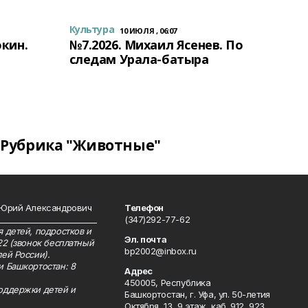
Культура
10 ИЮЛЯ , 06:07
окин.
№7.2026. Михаил Ясенев. По
следам Урала-батыра
Рубрика "Животные"
 Юрий Александрович
Телефон
__________________________
(347)292-77-62
 детей, подростков и
Эл. почта
22 (звонок бесплатный
bp2002@inbox.ru
ей России).
и Башкортостан: 8
Адрес
450005, Республика
оддержки детей и
Башкортостан, г. Уфа, ул. 50-летия
Октября, 13, 9 этаж, каб. 912, 923