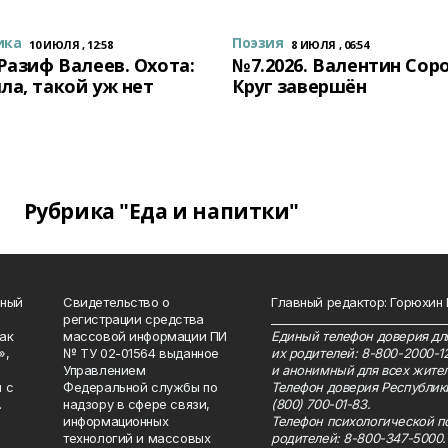
ика
Поэзия
10 ИЮЛЯ , 12:58
8 ИЮЛЯ , 06:54
 Разиф Валеев. Охота:
№7.2026. Валентин Сор
ла, такой уж нет
Круг завершён
Рубрика "Еда и напитки"
нный
Свидетельство о
Главный редактор: Горюхин
регистрации средства
_______________________________
как
массовой информации ПИ
Единый телефон доверия для
»,
№ ТУ 02-01564 выданное
их родителей: 8-800-2000-1
Управлением
и анонимный для всех жител
 с
Федеральной службы по
Телефон доверия Республик
.
надзору в сфере связи,
(800) 700-01-83.
информационных
Телефон психологической п
технологий и массовых
родителей: 8-800-347-5000.