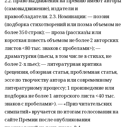
2.2. Право выдвижения на Премию имеют авторы
(самовыдвижение), издатели и
правообладатели. 2.3. Номинации: — поэзия
(подборка стихотворений или поэма объемом не
более 350 строк); — проза (рассказ/ы или
короткая повесть объемом не более 2 авторских
листов <80 тыс. знаков с пробелами>); —
драматургия (пьесы, в том числе в стихах, не
более 2-х пьес); — литературная критика
(рецензия, обзорная статья, проблемная статья,
эссе по творчеству автора или современному
литературному процессу; 1 произведение или
подборка не более 1 авторского листа <40 тыс.
знаков с пробелами>). — «Приз читательских
симпатий» вручается по итогам голосования на
сайте Премии после опубликования