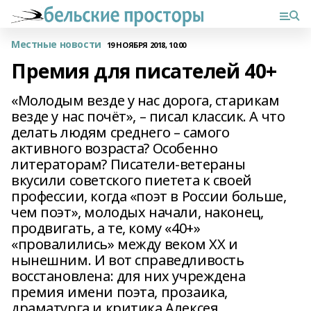
Местные новости
19 НОЯБРЯ 2018, 10:00
Премия для писателей 40+
«Молодым везде у нас дорога, старикам
везде у нас почёт», – писал классик. А что
делать людям среднего – самого
активного возраста? Особенно
литераторам? Писатели-ветераны
вкусили советского пиетета к своей
профессии, когда «поэт в России больше,
чем поэт», молодых начали, наконец,
продвигать, а те, кому «40+»
«провалились» между веком ХХ и
нынешним. И вот справедливость
восстановлена: для них учреждена
премия имени поэта, прозаика,
драматурга и критика Алексея