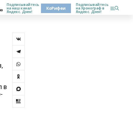
Подписывайтесь
Подписывайтесь
КоРифеи
на наш канал
на Хронограф в
но
Яндекс. Дзен!
Яндекс. Дзен!
,
л в
-