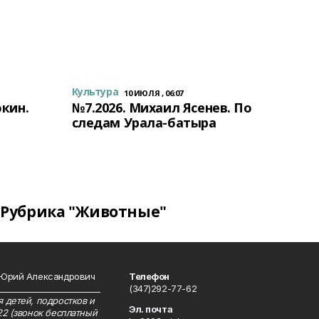
Культура
10 ИЮЛЯ , 06:07
окин.
№7.2026. Михаил Ясенев. По
следам Урала-батыра
Рубрика "Животные"
 Юрий Александрович
Телефон
__________________________
(347)292-77-62
 детей, подростков и
Эл. почта
22 (звонок бесплатный