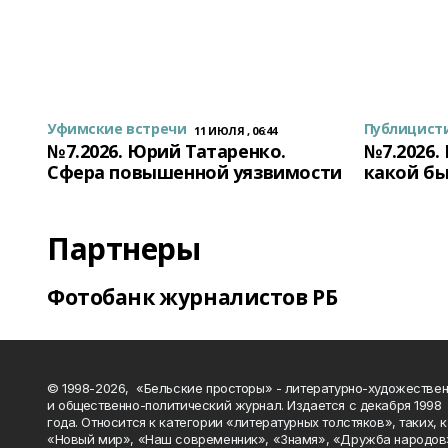
Уфимские встречи
Публицист
11 ИЮЛЯ , 06:44
№7.2026. Юрий Татаренко.
№7.2026.
Сфера повышенной уязвимости
какой бы
Партнеры
Фотобанк журналистов РБ
© 1998-2026, «Бельские просторы» - литературно-художестве
и общественно-политический журнал. Издается с декабря 1998
года. Относится к категории «литературных толстяков», таких, 
«Новый мир», «Наш современник», «Знамя», «Дружба народов