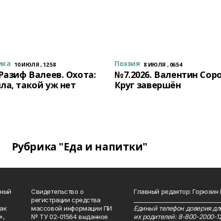
ика
Поэзия
10 ИЮЛЯ , 12:58
8 ИЮЛЯ , 06:54
 Разиф Валеев. Охота:
№7.2026. Валентин Сор
ла, такой уж нет
Круг завершён
Рубрика "Еда и напитки"
нный
Свидетельство о
Главный редактор: Горюхин
регистрации средства
_______________________________
как
массовой информации ПИ
Единый телефон доверия для
»,
№ ТУ 02-01564 выданное
их родителей: 8-800-2000-1