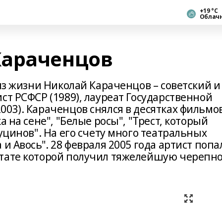
+19 °С
Облач
Караченцов
 из жизни Николай Караченцов – советский и
ст РСФСР (1989), лауреат Государственной
03). Караченцов снялся в десятках фильмов
а на сене", "Белые росы", "Трест, который
уцинов". На его счету много театральных
и Авось". 28 февраля 2005 года артист попа
тате которой получил тяжелейшую черепно