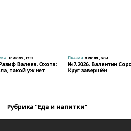
ика
Поэзия
10 ИЮЛЯ , 12:58
8 ИЮЛЯ , 06:54
 Разиф Валеев. Охота:
№7.2026. Валентин Сор
ла, такой уж нет
Круг завершён
Рубрика "Еда и напитки"