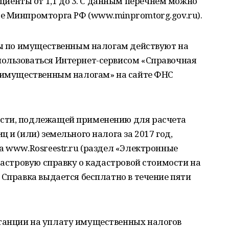
енты от 1,1 до 3. С данным перечнем можно
е Минпромторга РФ (www.minpromtorg.gov.ru).
оты по имущественным налогам действуют на
ользоваться Интернет-сервисом «Справочная
о имущественным налогам» на сайте ФНС
сти, подлежащей применению для расчета
 и (или) земельного налога за 2017 год,
а www.Rosreestr.ru (раздел «Электронные
адастровую справку о кадастровой стоимости на
 Справка выдается бесплатно в течение пяти
танции на уплату имущественных налогов