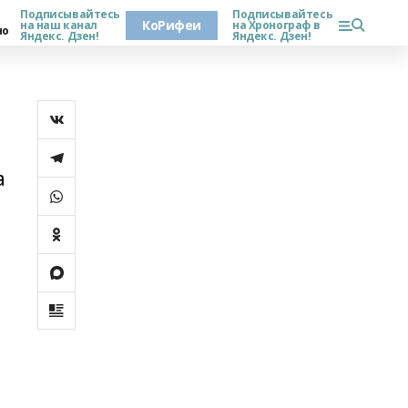
Подписывайтесь
Подписывайтесь
КоРифеи
на наш канал
на Хронограф в
но
Яндекс. Дзен!
Яндекс. Дзен!
а