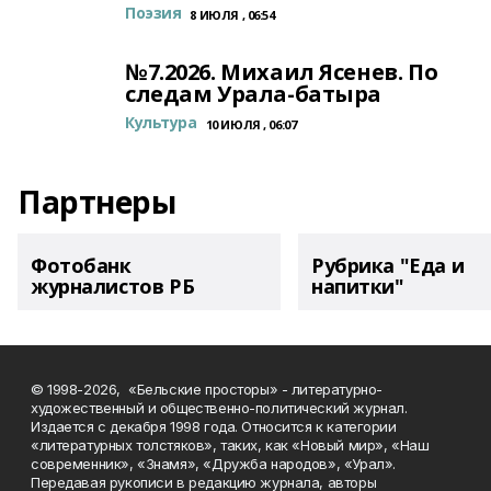
Поэзия
8 ИЮЛЯ , 06:54
№7.2026. Михаил Ясенев. По
следам Урала-батыра
Культура
10 ИЮЛЯ , 06:07
Партнеры
Фотобанк
Рубрика "Еда и
журналистов РБ
напитки"
© 1998-2026, «Бельские просторы» - литературно-
художественный и общественно-политический журнал.
Издается с декабря 1998 года. Относится к категории
«литературных толстяков», таких, как «Новый мир», «Наш
современник», «Знамя», «Дружба народов», «Урал».
Передавая рукописи в редакцию журнала, авторы