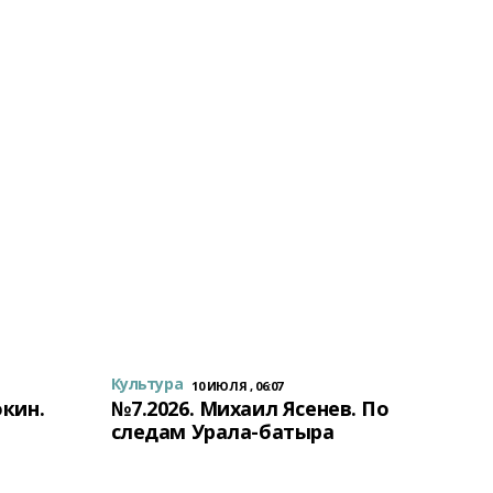
Культура
10 ИЮЛЯ , 06:07
окин.
№7.2026. Михаил Ясенев. По
следам Урала-батыра