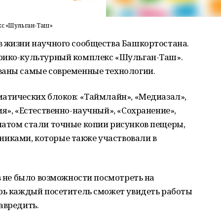
с «Шульган-Таш»
в жизни научного сообщества Башкортостана.
орико-культурный комплекс «Шульган-Таш».
ваны самые современные технологии.
матических блоков: «Таймлайн», «Медиазал»,
ия», «Естественно-научный», «Сохранение»,
натом стали точные копии рисунков пещеры,
иками, которые также участвовали в
ов не было возможности посмотреть на
ерь каждый посетитель сможет увидеть работы
авредить.