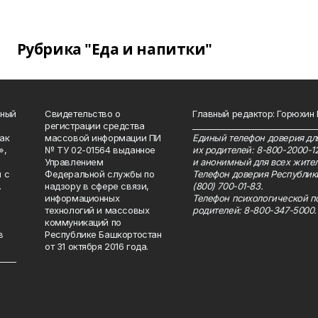
Рубрика "Еда и напитки"
нный
Свидетельство о
Главный редактор: Горюхин
регистрации средства
_______________________________
как
массовой информации ПИ
Единый телефон доверия для
»,
№ ТУ 02-01564 выданное
их родителей: 8-800-2000-1
Управлением
и анонимный для всех жител
 с
Федеральной службы по
Телефон доверия Республик
.
надзору в сфере связи,
(800) 700-01-83.
информационных
Телефон психологической п
технологий и массовых
родителей: 8-800-347-5000.
коммуникаций по
в
Республике Башкортостан
от 31 октября 2016 года.
_____