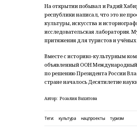
На открытии побывал и Радий Хабир
республики написал, что это не про
культуры, искусства и историограф
исследовательская лаборатория. М
притяжения для туристов и учёных 
Вместе с историко-культурным ком
объявленный ООН Международный 
по решению Президента России Вл
стране началось Десятилетие науки
Автор:
Розалия Вахитова
Теги:
культура
нацпроекты
туризм