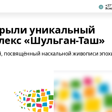
+27 
Ясн
крыли уникальный
лекс «Шульган-Таш»
й, посвящённый наскальной живописи эпох