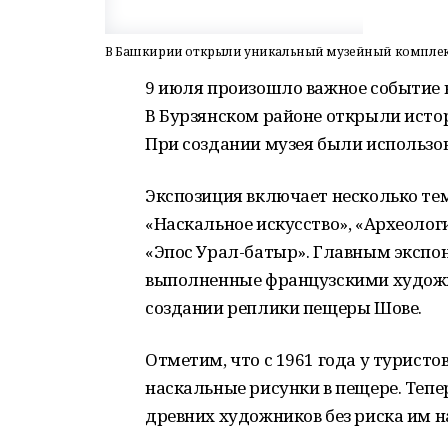
В Башкирии открыли уникальный музейный комплек
9 июля произошло важное событие 
В Бурзянском районе открыли ист
При создании музея были использо
Экспозиция включает несколько те
«Наскальное искусство», «Археолог
«Эпос Урал-батыр». Главным экспо
выполненные французскими художн
создании реплики пещеры Шове.
Отметим, что с 1961 года у турист
наскальные рисунки в пещере. Теп
древних художников без риска им н