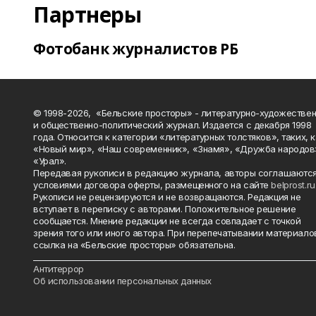
Партнеры
Фотобанк журналистов РБ
© 1998-2026, «Бельские просторы» - литературно-художестве
и общественно-политический журнал. Издается с декабря 1998
года. Относится к категории «литературных толстяков», таких, 
«Новый мир», «Наш современник», «Знамя», «Дружба народов
«Урал».
Передавая рукописи в редакцию журнала, авторы соглашаются
условиями договора оферты, размещенного на сайте
belprost.ru
Рукописи не рецензируются и не возвращаются. Редакция не
вступает в переписку с авторами. Положительное решение
сообщается. Мнение редакции не всегда совпадает с точкой
зрения того или иного автора. При перепечатывании материало
ссылка на «Бельские просторы» обязательна.
_______________________________________________________________________
Антитеррор
Об использовании персональных данных