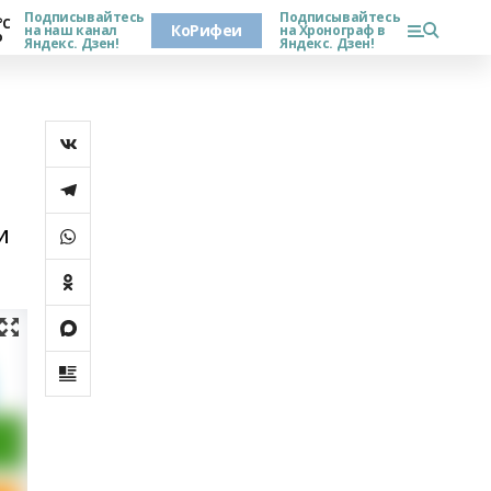
Подписывайтесь
Подписывайтесь
°С
КоРифеи
на наш канал
на Хронограф в
о
Яндекс. Дзен!
Яндекс. Дзен!
и