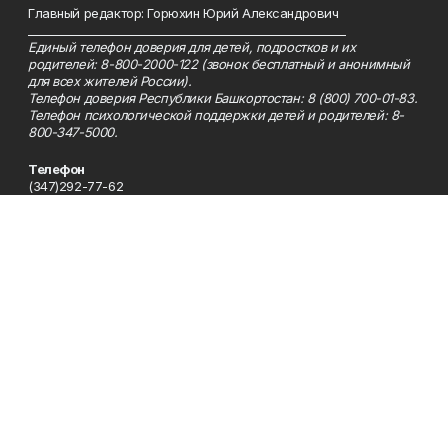
Главный редактор: Горюхин Юрий Александрович
_________________________________________________________
Единый телефон доверия для детей, подростков и их
родителей: 8-800-2000-122 (звонок бесплатный и анонимный
для всех жителей России).
Телефон доверия Республики Башкортостан: 8 (800) 700-01-83.
Телефон психологической поддержки детей и родителей: 8-
800-347-5000.
Телефон
(347)292-77-62
Эл. почта
bp2002@inbox.ru
Адрес
450005, Республика Башкортостан, г. Уфа, ул. 50-летия
Октября, 13, 9 этаж, каб. 912, 923
Рекламная служба
(347)292-77-62
Редакция
(347)292-77-62
Приемная
(347)292-77-62