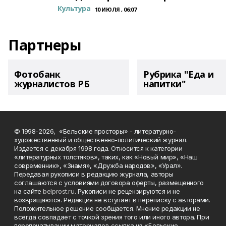
Культура
10 ИЮЛЯ , 06:07
Партнеры
Фотобанк
Рубрика "Еда и
журналистов РБ
напитки"
© 1998-2026, «Бельские просторы» - литературно-
художественный и общественно-политический журнал.
Издается с декабря 1998 года. Относится к категории
«литературных толстяков», таких, как «Новый мир», «Наш
современник», «Знамя», «Дружба народов», «Урал».
Передавая рукописи в редакцию журнала, авторы
соглашаются с условиями договора оферты, размещенного
на сайте
belprost.ru
. Рукописи не рецензируются и не
возвращаются. Редакция не вступает в переписку с авторами.
Положительное решение сообщается. Мнение редакции не
всегда совпадает с точкой зрения того или иного автора. При
перепечатывании материалов ссылка на «Бельские