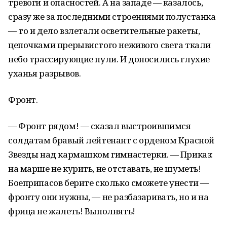
тревоги и опасностей. А на западе — казалось,
сразу же за последними строениями полустанка
— то и дело взлетали осветительные ракеты,
цепочками прерывистого неживого света ткали
небо трассирующие пули. И доносились глухие
уханья разрывов.
Фронт.
— Фронт рядом! — сказал выстроившимся
солдатам бравый лейтенант с орденом Красной
Звезды над кармашком гимнастерки. — Приказ:
на марше не курить, не отставать, не шуметь!
Боеприпасов берите сколько сможете унести —
фронту они нужны, — не разбазаривать, но и на
фрица не жалеть! Выполнять!