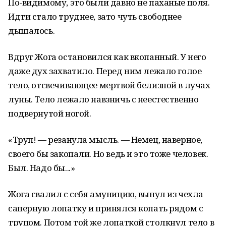
По-видимому, это были давно не паханые поля.
Идти стало труднее, зато чуть свободнее
дышалось.
Вдруг Жога остановился как вкопанный. У него
даже дух захватило. Перед ним лежало голое
тело, отсвечивающее мертвой белизной в лучах
луны. Тело лежало навзничь с неестественно
подвернутой ногой.
«Труп! — резанула мысль. — Немец, наверное,
своего бы закопали. Но ведь и это тоже человек.
Был. Надо бы...»
Жога свалил с себя амуницию, вынул из чехла
саперную лопатку и принялся копать рядом с
трупом. Потом той же лопаткой столкнул тело в