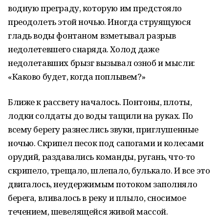
водную преграду, которую им предстояло
преодолеть этой ночью. Иногда струящуюся
гладь воды фонтаном взметывал разрыв
недолетевшего снаряда. Холод даже
недолетавших брызг вызывал озноб и мысли:
«Каково будет, когда поплывем?»
Ближе к рассвету началось. Понтоны, плоты,
лодки солдаты до воды тащили на руках. По
всему берегу разнеслись звуки, приглушенные
ночью. Скрипел песок под сапогами и колесами
орудий, раздавались команды, ругань, что-то
скрипело, трещало, шлепало, булькало. И все это
двигалось, неудержимым потоком заполняло
берега, вливалось в реку и плыло, сносимое
течением, шевелящейся живой массой.