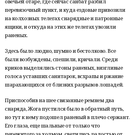
овечьей отаре, где сейчас санбат разбил
перевязочный пункт, и куда ездовые привозили
на колхозных телегах снарядные и патронные
ящики, и откуда на этих же телегах увозили
раненых.
Здесь было людно, шумно и бестолково. Все
были возбуждены, спешили, кричали. Среди
криков выделялись стоны раненых, визгливые
голоса уставших санитарок, всхрапы и ржание
шарахающихся от близких разрывов лошадей.
Приспособив на шее связанные ремнем два
снаряда, Жога пустился было в обратный путь,
но тут к нему подошел раненый в плечо сержант.
Его глаза, еще шальные от только что
пережитого за холмом, светились радостью от