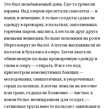
Это был незабываемый день. Где-то гремели
взрывы. Над озером пролетали самолеты — и
наши, и немецкие. А голые солдаты сдавали
одежду в прожарку, в палатках, заполненных
горячим паром, мылись, хлестали друг друга
ивовыми вениками, больше похожими на розги
(берез вокруг не было). А потом выскакивали из
палаток и бухались в озеро. Затем хватали
обжигающую пальцы прожаренную одежду и
снова к озеру — стирать. И все это под
присмотром невозмутимых банщиц —
молоденьких, симпатичных, в укороченных
серых халатиках. А потом лежали на песочке
или траве, отдыхали блаженно — чистые, в
новом белье, неожиданном для солдат, —
сатиновые трусы вместо кальсон с завязками и