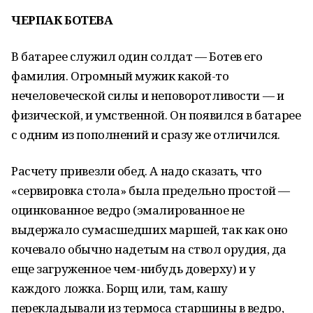
ЧЕРПАК БОТЕВА
В батарее служил один солдат — Ботев его
фамилия. Огромный мужик какой-то
нечеловеческой силы и неповоротливости — и
физической, и умственной. Он появился в батарее
с одним из пополнений и сразу же отличился.
Расчету привезли обед. А надо сказать, что
«сервировка стола» была предельно простой —
оцинкованное ведро (эмалированное не
выдержало сумасшедших маршей, так как оно
кочевало обычно надетым на ствол орудия, да
еще загруженное чем-нибудь доверху) и у
каждого ложка. Борщ или, там, кашу
перекладывали из термоса старшины в ведро,