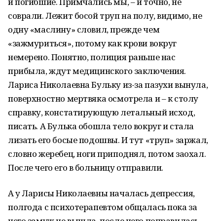
и погибшие. Примчались мы, – и точно, не
соврали. Лежит босой труп на полу, видимо, не
одну «маслину» словил, прежде чем
«зажмуриться», потому как крови вокруг
немерено. Понятно, полиция раньше нас
прибыла, ждут медицинского заключения.
Лариса Николаевна Бульку из-за пазухи вынула,
поверхностно мертвяка осмотрела и – к столу
справку, констатирующую летальный исход,
писать. А Булька обошла тело вокруг и стала
лизать его босые подошвы. И тут «труп» заржал,
словно жеребец, ноги приподнял, потом заохал.
После чего его в больницу отправили.
А у Ларисы Николаевны началась депрессия,
полгода с психотерапевтом общалась пока за
него замуж не вышла, после чего поправилась