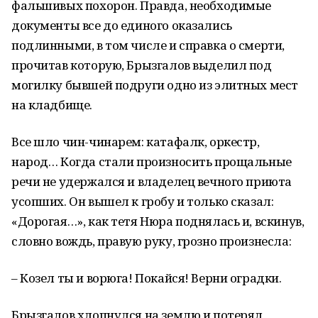
фальшивых похорон. Правда, необходимые
документы все до единого оказались
подлинными, в том числе и справка о смерти,
прочитав которую, Брызгалов выделил под
могилку бывшей подруги одно из элитных мест
на кладбище.
Все шло чин-чинарем: катафалк, оркестр,
народ… Когда стали произносить прощальные
речи не удержался и владелец вечного приюта
усопших. Он вышел к гробу и только сказал:
«Дорогая…», как тетя Нюра поднялась и, вскинув,
словно вождь, правую руку, грозно произнесла:
– Козел ты и ворюга! Покайся! Верни оградки.
Брызгалов хлопнулся на землю и потерял