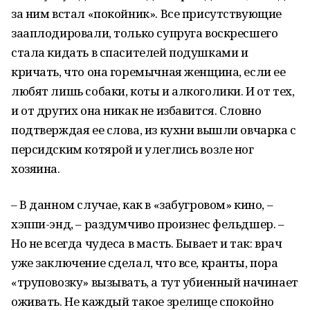
за ним встал «покойник». Все присутствующие
зааплодировали, только супруга воскресшего
стала кидать в спасителей подушками и
кричать, что она горемычная женщина, если ее
любят лишь собаки, коты и алкоголики. И от тех,
и от других она никак не избавится. Словно
подтверждая ее слова, из кухни вышли овчарка с
персидским котярой и улеглись возле ног
хозяина.
– В данном случае, как в «забугровом» кино, –
хэппи-энд, – раздумчиво произнес фельдшер. –
Но не всегда чудеса в масть. Бывает и так: врач
уже заключение сделал, что все, кранты, пора
«труповозку» вызывать, а тут убиенный начинает
оживать. Не каждый такое зрелище спокойно