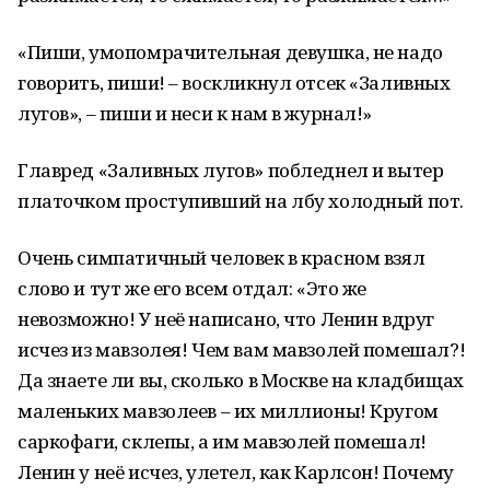
«Пиши, умопомрачительная девушка, не надо
говорить, пиши! – воскликнул отсек «Заливных
лугов», – пиши и неси к нам в журнал!»
Главред «Заливных лугов» побледнел и вытер
платочком проступивший на лбу холодный пот.
Очень симпатичный человек в красном взял
слово и тут же его всем отдал: «Это же
невозможно! У неё написано, что Ленин вдруг
исчез из мавзолея! Чем вам мавзолей помешал?!
Да знаете ли вы, сколько в Москве на кладбищах
маленьких мавзолеев – их миллионы! Кругом
саркофаги, склепы, а им мавзолей помешал!
Ленин у неё исчез, улетел, как Карлсон! Почему