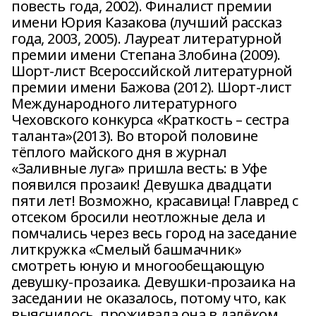
повесть года, 2002). Финалист премии
имени Юрия Казакова (лучший рассказ
года, 2003, 2005). Лауреат литературной
премии имени Степана Злобина (2009).
Шорт-лист Всероссийской литературной
премии имени Бажова (2012). Шорт-лист
Международного литературного
Чеховского конкурса «Краткость – сестра
таланта»(2013). Во второй половине
тёплого майского дня в журнал
«Заливные луга» пришла весть: в Уфе
появился прозаик! Девушка двадцати
пяти лет! Возможно, красавица! Главред с
отсеком бросили неотложные дела и
помчались через весь город на заседание
литкружка «Смелый башмачник»
смотреть юную и многообещающую
девушку-прозаика. Девушки-прозаика на
заседании не оказалось, потому что, как
выяснилось, проживала она в далёком