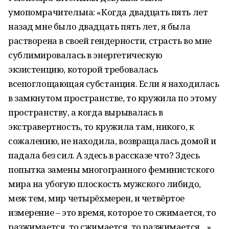
умопомрачительна: «Когда двадцать пять лет
назад мне было двадцать пять лет, я была
растворена в своей гендерности, страсть во мне
сублимировалась в энергетическую
экзистенцию, которой требовалась
всепоглощающая субстанция. Если я находилась
в замкнутом пространстве, то кружила по этому
пространству, а когда вырывалась в
экстравертность, то кружила там, никого, к
сожалению, не находила, возвращалась домой и
падала без сил. А здесь в рассказе что? Здесь
попытка замены многогранного феминистского
мира на убогую плоскость мужского либидо,
меж тем, мир четырёхмерен, и четвёртое
измерение – это время, которое то сжимается, то
разжимается, то сжимается, то разжимается…»