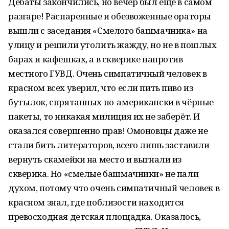
Дебаты закончились, но вечер был ещё в самом
разгаре! Распаренные и обезвоженные ораторы
вышли с заседания «Смелого башмачника» на
улицу и решили утолить жажду, но не в пошлых
барах и кафешках, а в скверике напротив
местного ГУВД. Очень симпатичный человек в
красном всех уверил, что если пить пиво из
бутылок, спрятанных по-американски в чёрные
пакеты, то никакая милиция их не заберёт. И
оказался совершенно прав! Омоновцы даже не
стали бить литераторов, всего лишь заставили
вернуть скамейки на место и выгнали из
скверика. Но «смелые башмачники» не пали
духом, потому что очень симпатичный человек в
красном знал, где поблизости находится
превосходная детская площадка. Оказалось,