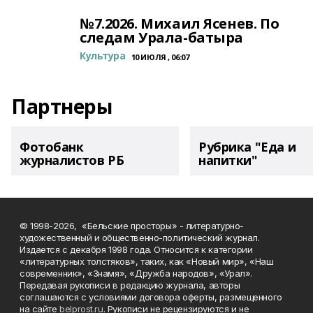
№7.2026. Михаил Ясенев. По
следам Урала-батыра
Культура
10 ИЮЛЯ , 06:07
Партнеры
Фотобанк
Рубрика "Еда и
журналистов РБ
напитки"
© 1998-2026, «Бельские просторы» - литературно-
художественный и общественно-политический журнал.
Издается с декабря 1998 года. Относится к категории
«литературных толстяков», таких, как «Новый мир», «Наш
современник», «Знамя», «Дружба народов», «Урал».
Передавая рукописи в редакцию журнала, авторы
соглашаются с условиями договора оферты, размещенного
на сайте
belprost.ru
. Рукописи не рецензируются и не