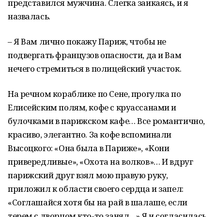
представился мужчина. Слегка заикаясь, и я
назвалась.
– Я Вам лично покажу Париж, чтобы не
подвергать французов опасности, да и Вам
нечего стремиться в полицейский участок.
На речном кораблике по Сене, прогулка по
Елисейским полям, кофе с круассанами и
булочками в парижском кафе… Все романтично,
красиво, элегантно. За кофе вспоминали
Высоцкого: «Она была в Париже», «Кони
привередливые», «Охота на волков»… И вдруг
парижский друг взял мою правую руку,
приложил к области своего сердца и запел:
«Соглашайся хотя бы на рай в шалаше, если
терем с дворцом кто-то занял…» Я и согласилась.