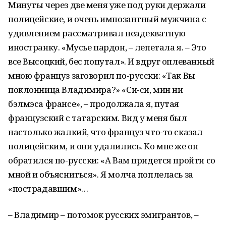
Минуты через две меня уже под руки держали
полицейские, и очень импозантный мужчина с
удивлением рассматривал неадекватную
иностранку. «Мусье пардон, – лепетала я. – Это
все Высоцкий, бес попутал». И вдруг оплеванный
мною француз заговорил по-русски: «Так Вы
поклонница Владимира?» «Си-си, мин ни
бэлмэса франсе», – продолжала я, путая
французский с татарским. Вид у меня был
настолько жалкий, что француз что-то сказал
полицейским, и они удалились. Ко мне же он
обратился по-русски: «А Вам придется пройти со
мной и объясниться». Я молча поплелась за
«пострадавшим»…
– Владимир – потомок русских эмигрантов, –