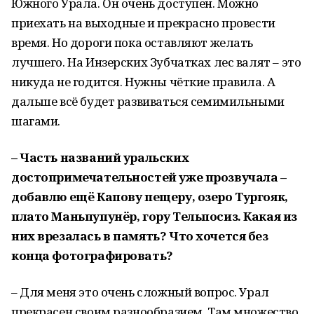
Южного Урала. Он очень доступен. Можно
приехать на выходные и прекрасно провести
время. Но дороги пока оставляют желать
лучшего. На Инзерских Зубчатках лес валят – это
никуда не годится. Нужны чёткие правила. А
дальше всё будет развиваться семимильными
шагами.
– Часть названий уральских
достопримечательностей уже прозвучала –
добавлю ещё Капову пещеру, озеро Тургояк,
плато Маньпупунёр, гору Тельпосиз. Какая из
них врезалась в память? Что хочется без
конца фотографировать?
– Для меня это очень сложный вопрос. Урал
прекрасен своим разнообразием. Там множество