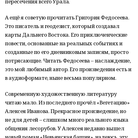
пересечения всего Урала.
А ещё я советую прочитать Григория Федосеева.
Это писатель и геодезист, который создавал
карты Дальнего Востока. Его приключенческие
повести, основанные на реальных событиях и
созданные по его дневниковым записям, просто
потрясающие. Читать Федосеева – наслаждение,
это мой любимый автор. Его произведения есть и
в аудиоформате, ныне весьма популярном.
Современную художественную литературу
читаю мало. Из последнего прочёл «Вегетацию»
Алексея Иванова. Прекрасное произведение, но
не для детей – слишком много реального языка
общения лесорубов. У Алексея недавно вышел
новый роман «Невьянская башня», надеюсь, эту