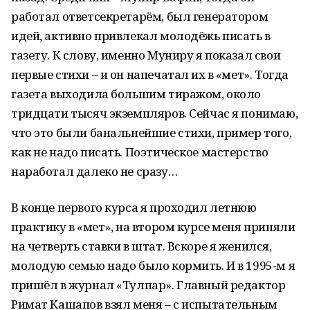
работал ответсекретарём, был генератором
идей, активно привлекал молодёжь писать в
газету. К слову, именно Муниру я показал свои
первые стихи – и он напечатал их в «Өмет». Тогда
газета выходила большим тиражом, около
тридцати тысяч экземпляров. Сейчас я понимаю,
что это были банальнейшие стихи, пример того,
как не надо писать. Поэтическое мастерство
наработал далеко не сразу…
В конце первого курса я проходил летнюю
практику в «Өмет», на втором курсе меня приняли
на четверть ставки в штат. Вскоре я женился,
молодую семью надо было кормить. И в 1995-м я
пришёл в журнал «Тулпар». Главный редактор
Римат Кашапов взял меня – с испытательным