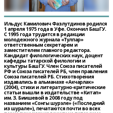
Ильдус Камилович Фазлутдинов родился
1 апреля 1975 года в Уфе. Окончил БашГУ.
С 1995 года трудится в редакции
молодежного журнала «Тулпар»
ответственным секретарем и
заместителем главного редактора.
Кандидат филологических наук, доцент
кафедры татарской филологии и
культуры БашГУ. Член Союза писателей
РФ и Союза писателей РБ, член правления
Союза писателей РБ. Стихотворения
издавались в альманахе «Акчарлак»
(2004), стихи и литературно-критические
статьи вышли в издательстве «Китап»
им. З. Биишевой в 2008 году под
названием «Сонгы шурэле» («Последний
из шурале»), печатаются почти во всех