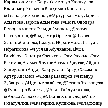
Каримова, Artur Kaipkulov Артур Каипкулов,
Владимир Копытов Владимир Копытов,
@Геннадий Родионов, @Артур Каюмов, Лариса
Ахметова Лариса Ахметова, @Шота Онодэра,
Резида Аминова Резида Аминова, @Айгиз
Гизатуллин, @Владимир Орфеев, @Лилия
Зайнигабдинова, Назгуль Ибрагимова Назгуль
Ибрагимова, @Руслан Абулханов, Elvira
Fatykhova Эльвира Фатыхова, Рим Рахимов Рим
Рахимов, Азамат Даутов Азамат Даутов, Айдар
Хайруллин Айдар Хайруллин, Артур Хисамов
Артур Хисамов, @Динар Шакиров, @Ильнур
Зубаиров, @Идель Аралбаев, @Регина Звегинцева,
@Гульнара Валеева, @Аида Габдулхакова,
@Алиса Алексеева, @Лилия Халикова, @Айгиз
Гизатуллин, @Екатерина Куликова, @Владимир