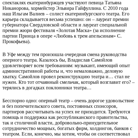
спектаклях екатеринбуржцев участвуют певица Татьяна
Никанорова, хормейстер Эльвира Гайфуллина. С 2010 года
наш Ильгам Валиев – солист екатеринбургского театра. Его
карьера складывается весьма успешно: он – лауреат премии
губернатора Свердловской области и лауреат специальной
премии жюри фестиваля «Золотая Маска» (за исполнение
партии Принца в опере «Любовь к трем апельсинам» С.
Прокофьева).
В Уфе между тем произошла очередная смена руководства
оперного театра. Казалось бы, Владислав Самойлов
удовлетворяет всем требованиям: музыкант, имеющий опыт
административной работы и, что немаловажно, деловую
хватку. Самойлов провел реконструкцию театра и… стал не
нужен. Кто тот отчаянный смельчак, который возглавит его? –
терялись в догадках поклонники театра…
Бесспорно одно: оперный театр – очень дорогое удовольствие
и без попечительского совета, постоянных спонсоров,
партнеров рассчитывать на успех не приходится. Требуются
помощь и поддержка как республиканского правительства,
так и столичной власти, добровольно-принудительное
сотрудничество мощных, богатых фирм, холдингов, банков с
театром. Если, конечно, мы хотим, чтобы он соответствовал