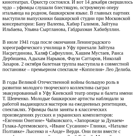
кинотеатрах. Оркестр состоялся. И вот 14 декабря свершилось
чудо – уфимцы слушали блестящую, остроумную оперу
итальянца на родном, башкирском языке. В главных партиях
выступили выпускники башкирской студии при Московской
консерватории: Бану Валеева, Хабир Галимов, Зайтуна
Ильбаева, Ульяна Сыртланова, Габдрахман Хабибуллин.
В июле 1941 года после окончания Ленинградского
хореографического училища в Уфу приехали Зайтуна
Насретдинова, Халяф Сафиуллин, Хашим Мустаев, Раиса
Дербишева, Адыхам Нарыков, Фаузи Саттаров, Николай
Захаров. 2 октября балетная труппа выступила в совместной
постановке – премьерном спектакле «Коппелия» Лео Делиба.
В годы Великой Отечественной войны большую роль в
развитии молодого творческого коллектива сыграл
эвакуированный в Уфу Киевский театр оперы и балета имени
Т. Шевченко. Молодые башкирские артисты наблюдали за
работой выдающихся мастеров на ежедневных репетициях,
спектаклях. Уфимцы были заняты в классических
произведениях русских и украинских композиторов:
«Евгении Онегине» Чайковского, «Запорожце за Дунаем»
Гулака-Артемовского, «Иване Сусанине» Глинки, «Наталке
Полтавке» Лысенко и «Аиде» Верди. Они пели вместе с