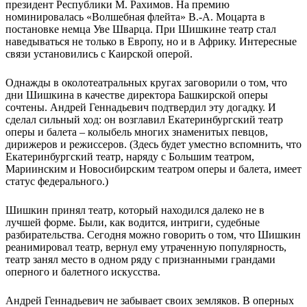
президент Республики М. Рахимов. На премию
номинировалась «Волшебная флейта» В.-А. Моцарта в
постановке немца Уве Шварца. При Шишкине театр стал
наведываться не только в Европу, но и в Африку. Интересные
связи установились с Каирской оперой.
Однажды в околотеатральных кругах заговорили о том, что
дни Шишкина в качестве директора Башкирской оперы
сочтены. Андрей Геннадьевич подтвердил эту догадку. И
сделал сильный ход: он возглавил Екатеринбургский театр
оперы и балета – колыбель многих знаменитых певцов,
дирижеров и режиссеров. (Здесь будет уместно вспомнить, что
Екатеринбургский театр, наряду с Большим театром,
Мариинским и Новосибирским театром оперы и балета, имеет
статус федерального.)
Шишкин принял театр, который находился далеко не в
лучшей форме. Были, как водится, интриги, судебные
разбирательства. Сегодня можно говорить о том, что Шишкин
реанимировал театр, вернул ему утраченную популярность,
театр занял место в одном ряду с признанными грандами
оперного и балетного искусства.
Андрей Геннадьевич не забывает своих земляков. В оперных