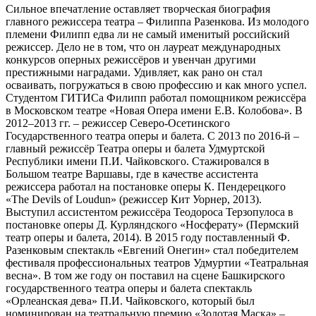
Сильное впечатление оставляет творческая биография
главного режиссера театра – Филиппа Разенкова. Из молодого
племени Филипп едва ли не самый именитый российский
режиссер. Дело не в том, что он лауреат международных
конкурсов оперных режиссёров и увенчан другими
престижными наградами. Удивляет, как рано он стал
осваивать, погружаться в свою профессию и как много успел.
Студентом ГИТИСа Филипп работал помощником режиссёра
в Московском театре «Новая Опера имени Е.В. Колобова». В
2012–2013 гг. – режиссер Северо-Осетинского
Государственного театра оперы и балета. С 2013 по 2016-й –
главный режиссёр Театра оперы и балета Удмуртской
Республики имени П.И. Чайковского. Стажировался в
Большом театре Варшавы, где в качестве ассистента
режиссера работал на постановке оперы К. Пендерецкого
«The Devils of Loudun» (режиссер Кит Уорнер, 2013).
Выступил ассистентом режиссёра Теодороса Терзопулоса в
постановке оперы Д. Курляндского «Носферату» (Пермский
театр оперы и балета, 2014). В 2015 году поставленный Ф.
Разенковым спектакль «Евгений Онегин» стал победителем
фестиваля профессиональных театров Удмуртии «Театральная
весна». В том же году он поставил на сцене Башкирского
государственного театра оперы и балета спектакль
«Орлеанская дева» П.И. Чайковского, который был
номинирован на театральную премию «Золотая Маска» –