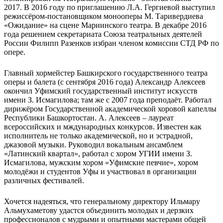
2017. В 2016 году по приглашению Л.А. Гергиевой выступил
режиссёром-постановщиком монооперы М. Таривердиева
«Ожидание» на сцене Мариинского театра. В декабре 2016
года решением секретариата Союза театральных деятелей
России Филипп Разенков избран членом комиссии СТД РФ по
опере.
Главный хормейстер Башкирского государственного театра
оперы и балета (с сентября 2016 года) Александр Алексеев
окончил Уфимский государственный институт искусств
имени З. Исмагилова; там же с 2007 года преподаёт. Работал
дирижёром Государственной академической хоровой капеллы
Республики Башкортостан. А. Алексеев – лауреат
всероссийских и мждународных конкурсов. Известен как
исполнитель не только академической, но и эстрадной,
джазовой музыки. Руководил вокальным ансамблем
«Латинский квартал», работал с хором УГИИ имени З.
Исмагилова, мужским хором «Уфимские певчие», хором
молодёжи и студентов Уфы и участвовал в организации
различных фестивалей.
Хочется надеяться, что генеральному директору Ильмару
Альмухаметову удастся объединить молодых и дерзких
профессионалов с мудрыми и опытными мастерами общей