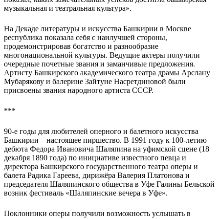
музыкальная и театральная культура».
На Декаде литературы и искусства Башкирии в Москве
республика показала себя с наилучшей стороны,
продемонстрировав богатство и разнообразие
многонациональной культуры. Ведущие актеры получили
очередные почетные звания и заманчивые предложения.
Артисту Башкирского академического театра драмы Арслану
Мубарякову и балерине Зайтуне Насретдиновой были
присвоены звания народного артиста СССР.
***
90-е годы для любителей оперного и балетного искусства
Башкирии – настоящее пиршество. В 1991 году к 100-летию
дебюта Федора Ивановича Шаляпина на уфимской сцене (18
декабря 1890 года) по инициативе известного певца и
директора Башкирского государственного театра оперы и
балета Радика Гареева, дирижёра Валерия Платонова и
председателя Шаляпинского общества в Уфе Галины Бельской
возник фестиваль «Шаляпинские вечера в Уфе».
Поклонники оперы получили возможность услышать в