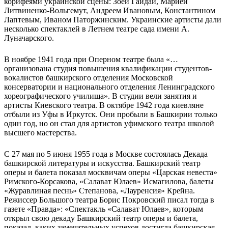
корифеями украинской сцены: Зоей Гайдай, Марией
Литвиненко-Вольгемут, Андреем Ивановым, Константином
Лаптевым, Иваном Паторжинским. Украинские артисты дали
несколько спектаклей в Летнем театре сада имени А.
Луначарского.
В ноябре 1941 года при Оперном театре была «…
организована студия повышения квалификации студентов-
вокалистов башкирского отделения Московской
консерватории и национального отделения Ленинградского
хореографического училища». В студии вели занятия и
артисты Киевского театра. В октябре 1942 года киевляне
отбыли из Уфы в Иркутск. Они пробыли в Башкирии только
один год, но он стал для артистов уфимского театра школой
высшего мастерства.
С 27 мая по 5 июня 1955 года в Москве состоялась Декада
башкирской литературы и искусства. Башкирский театр
оперы и балета показал москвичам оперы «Царская невеста»
Римского-Корсакова, «Салават Юлаев» Исмагилова, балеты
«Журавлиная песнь» Степанова, «Лауренсия» Крейна.
Режиссер Большого театра Борис Покровский писал тогда в
газете «Правда»: «Спектакль «Салават Юлаев», которым
открыл свою декаду Башкирский театр оперы и балета,
показал, каких замечательных успехов достигла башкирская