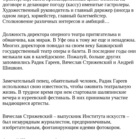
договоре и делающие погоду (кассу) именитые гастролеры.
Художественный руководитель и главный дирижер (иногда в
одном лице), хормейстер, главный балетмейстер.
Столкновение различных интересов и амбиций…
Должность директора оперного театра притягательна и
обманчива, как мираж. В Уфе она к тому же еще и ненадежна.
Многих директоров повидал на своем веку Башкирский
государственный театр оперы и балета. В последние годы они
мелькали как в калейдоскопе. Пожалуй, больше других
запомнились Радик Гареев, Вячеслав Стрижевский и Андрей
Шишкин.
Замечательный певец, обаятельный человек, Радик Гареев
использовал свою известность, чтобы оживить театральную
жизнь. В трудное время при нем стартовали шаляпинские
вечера и нуреевский фестиваль. В них принимали участие
выдающиеся артисты.
Вячеслав Стрижевский – выпускник Института искусств –
был незаурядным журналистом, предприимчивым,
изобретательным, фонтанирующим идеями фотокором.