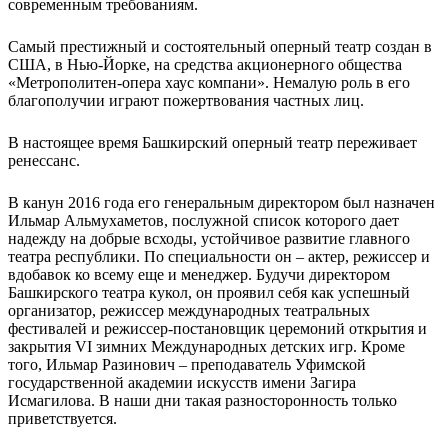
современным требованиям.
Самый престижный и состоятельный оперный театр создан в
США, в Нью-Йорке, на средства акционерного общества
«Метрополитен-опера хаус компани». Немалую роль в его
благополучии играют пожертвования частных лиц.
В настоящее время Башкирский оперный театр переживает
ренессанс.
В канун 2016 года его генеральным директором был назначен
Ильмар Альмухаметов, послужной список которого дает
надежду на добрые всходы, устойчивое развитие главного
театра республики. По специальности он – актер, режиссер и
вдобавок ко всему еще и менеджер. Будучи директором
Башкирского театра кукол, он проявил себя как успешный
организатор, режиссер международных театральных
фестивалей и режиссер-постановщик церемоний открытия и
закрытия VI зимних Международных детских игр. Кроме
того, Ильмар Разинович – преподаватель Уфимской
государственной академии искусств имени Загира
Исмагилова. В наши дни такая разносторонность только
приветствуется.