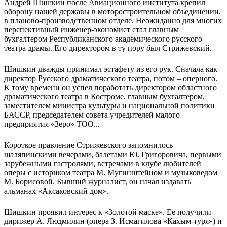
Андрей Шишкин после Авиационного института крепил
оборону нашей державы в моторостроительном объединении,
в планово-производственном отделе. Неожиданно для многих
перспективный инженер-экономист стал главным
бухгалтером Республиканского академического русского
театра драмы. Его директором в ту пору был Стрижевский.
Шишкин дважды принимал эстафету из его рук. Сначала как
директор Русского драматического театра, потом – оперного.
К тому времени он успел поработать директором областного
драматического театра в Костроме, главным бухгалтером,
заместителем министра культуры и национальной политики
БАССР, председателем совета учредителей малого
предприятия «Зеро» ТОО...
Короткое правление Стрижевского запомнилось
шаляпинскими вечерами, балетами Ю. Григоровича, первыми
зарубежными гастролями, встречами в клубе любителей
оперы с историком театра М. Мугинштейном и музыковедом
М. Борисовой. Бывший журналист, он начал издавать
альманах «Аксаковский дом».
Шишкин проявил интерес к «Золотой маске». Ее получили
дирижер А. Людмилин (опера З. Исмагилова «Кахым-туря») и