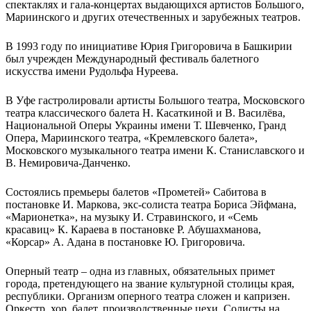
спектаклях и гала-концертах выдающихся артистов Большого,
Мариинского и других отечественных и зарубежных театров.
В 1993 году по инициативе Юрия Григоровича в Башкирии
был учрежден Международный фестиваль балетного
искусства имени Рудольфа Нуреева.
В Уфе гастролировали артисты Большого театра, Московского
театра классического балета Н. Касаткиной и В. Василёва,
Национальной Оперы Украины имени Т. Шевченко, Гранд
Опера, Мариинского театра, «Кремлевского балета»,
Московского музыкального театра имени К. Станиславского и
В. Немировича-Данченко.
Состоялись премьеры балетов «Прометей» Сабитова в
постановке И. Маркова, экс-солиста театра Бориса Эйфмана,
«Марионетка», на музыку И. Стравинского, и «Семь
красавиц» К. Караева в постановке Р. Абушахманова,
«Корсар» А. Адана в постановке Ю. Григоровича.
Оперный театр – одна из главных, обязательных примет
города, претендующего на звание культурной столицы края,
республики. Организм оперного театра сложен и капризен.
Оркестр, хор, балет, производственные цехи. Солисты на