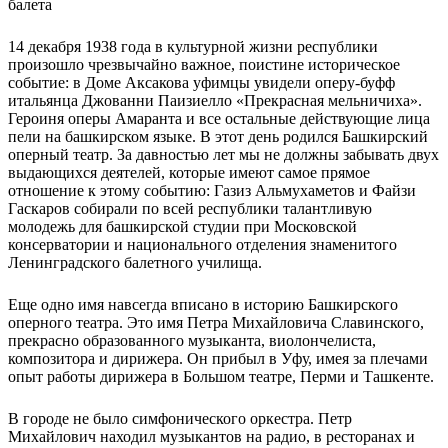
балета
14 декабря 1938 года в культурной жизни республики
произошло чрезвычайно важное, поистине историческое
событие: в Доме Аксакова уфимцы увидели оперу-буфф
итальянца Джованни Паизиелло «Прекрасная мельничиха».
Героиня оперы Амаранта и все остальные действующие лица
пели на башкирском языке. В этот день родился Башкирский
оперный театр. За давностью лет мы не должны забывать двух
выдающихся деятелей, которые имеют самое прямое
отношение к этому событию: Газиз Альмухаметов и Файзи
Гаскаров собирали по всей республики талантливую
молодежь для башкирской студии при Московской
консерватории и национального отделения знаменитого
Ленинградского балетного училища.
Еще одно имя навсегда вписано в историю Башкирского
оперного театра. Это имя Петра Михайловича Славинского,
прекрасно образованного музыканта, виолончелиста,
композитора и дирижера. Он прибыл в Уфу, имея за плечами
опыт работы дирижера в Большом театре, Перми и Ташкенте.
В городе не было симфонического оркестра. Петр
Михайлович находил музыкантов на радио, в ресторанах и