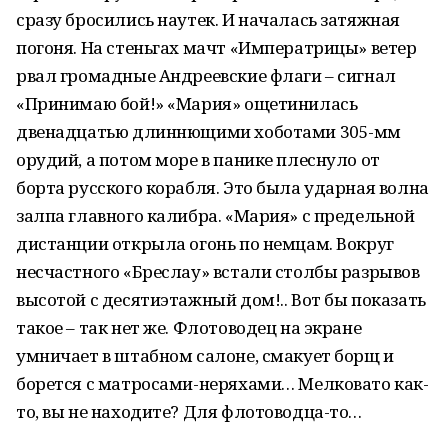
сразу бросились наутек. И началась затяжная
погоня. На стеньгах мачт «Императрицы» ветер
рвал громадные Андреевские флаги – сигнал
«Принимаю бой!» «Мария» ощетинилась
двенадцатью длиннющими хоботами 305-мм
орудий, а потом море в панике плеснуло от
борта русского корабля. Это была ударная волна
залпа главного калибра. «Мария» с предельной
дистанции открыла огонь по немцам. Вокруг
несчастного «Бреслау» встали столбы разрывов
высотой с десятиэтажный дом!.. Вот бы показать
такое – так нет же. Флотоводец на экране
умничает в штабном салоне, смакует борщ и
борется с матросами-неряхами… Мелковато как-
то, вы не находите? Для флотоводца-то…