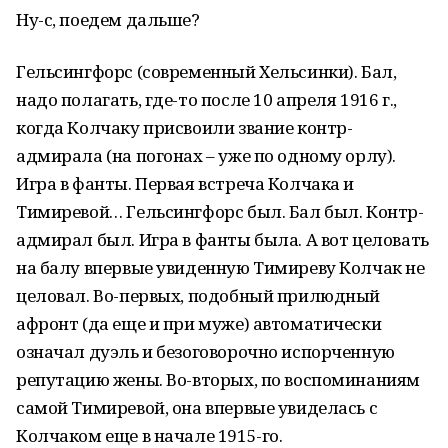
Ну-с, поедем дальше?
Гельсингфорс (современный Хельсинки). Бал,
надо полагать, где-то после 10 апреля 1916 г.,
когда Колчаку присвоили звание контр-
адмирала (на погонах – уже по одному орлу).
Игра в фанты. Первая встреча Колчака и
Тимиревой… Гельсингфорс был. Бал был. Контр-
адмирал был. Игра в фанты была. А вот целовать
на балу впервые увиденную Тимиреву Колчак не
целовал. Во-первых, подобный прилюдный
афронт (да еще и при муже) автоматически
означал дуэль и безоговорочно испорченную
репутацию жены. Во-вторых, по воспоминаниям
самой Тимиревой, она впервые увиделась с
Колчаком еще в начале 1915-го.