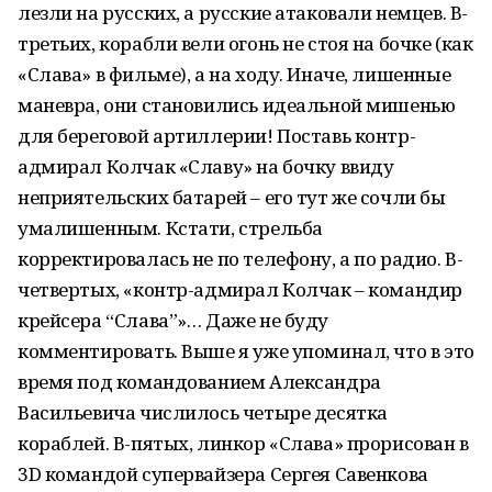
лезли на русских, а русские атаковали немцев. В-
третьих, корабли вели огонь не стоя на бочке (как
«Слава» в фильме), а на ходу. Иначе, лишенные
маневра, они становились идеальной мишенью
для береговой артиллерии! Поставь контр-
адмирал Колчак «Славу» на бочку ввиду
неприятельских батарей – его тут же сочли бы
умалишенным. Кстати, стрельба
корректировалась не по телефону, а по радио. В-
четвертых, «контр-адмирал Колчак – командир
крейсера “Слава”»… Даже не буду
комментировать. Выше я уже упоминал, что в это
время под командованием Александра
Васильевича числилось четыре десятка
кораблей. В-пятых, линкор «Слава» прорисован в
3D командой супервайзера Сергея Савенкова