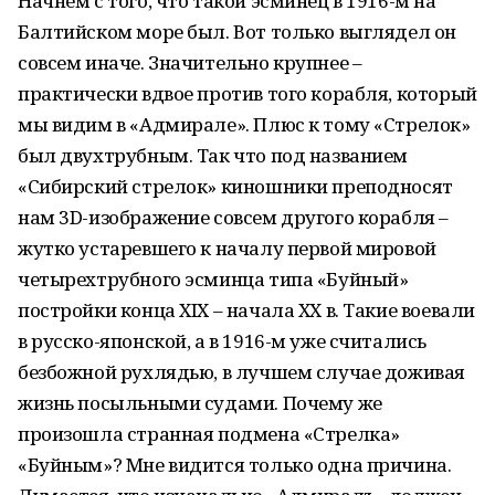
Начнем с того, что такой эсминец в 1916-м на
Балтийском море был. Вот только выглядел он
совсем иначе. Значительно крупнее –
практически вдвое против того корабля, который
мы видим в «Адмирале». Плюс к тому «Стрелок»
был двухтрубным. Так что под названием
«Сибирский стрелок» киношники преподносят
нам 3D-изображение совсем другого корабля –
жутко устаревшего к началу первой мировой
четырехтрубного эсминца типа «Буйный»
постройки конца XIX – начала XX в. Такие воевали
в русско-японской, а в 1916-м уже считались
безбожной рухлядью, в лучшем случае доживая
жизнь посыльными судами. Почему же
произошла странная подмена «Стрелка»
«Буйным»? Мне видится только одна причина.