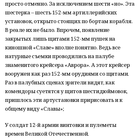
просто отменно. За исключением шести «но». Эта
шестерка – шесть 152-мм артиллерийских
установок, открыто стоящих по бортам корабля.
В реале их не было. Впрочем, появление
закрытых лишь щитами 152-мм пушек на
киношной «Славе» вполне понятно. Ведь все
натурные съемки проводились на палубе
знаменитого крейсера «Аврора». А этот крейсер
вооружен как раз 152-мм орудиями со щитами.
Раз в палубных сценах зрители видят, как
комендоры суетятся у щитов шестидюймовок,
пришлось эти артустановки пририсовать и к
общему виду «Славы»;
У солдат 12-й армии винтовки и пулеметы
времен Великой Отечественной.