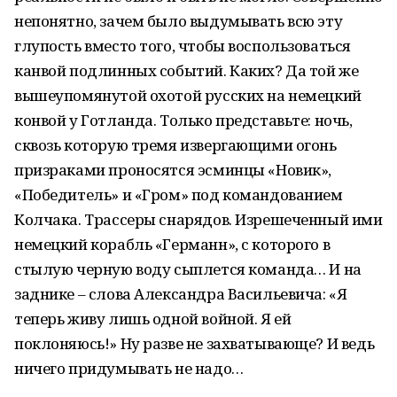
непонятно, зачем было выдумывать всю эту
глупость вместо того, чтобы воспользоваться
канвой подлинных событий. Каких? Да той же
вышеупомянутой охотой русских на немецкий
конвой у Готланда. Только представьте: ночь,
сквозь которую тремя извергающими огонь
призраками проносятся эсминцы «Новик»,
«Победитель» и «Гром» под командованием
Колчака. Трассеры снарядов. Изрешеченный ими
немецкий корабль «Германн», с которого в
стылую черную воду сыплется команда… И на
заднике – слова Александра Васильевича: «Я
теперь живу лишь одной войной. Я ей
поклоняюсь!» Ну разве не захватывающе? И ведь
ничего придумывать не надо…