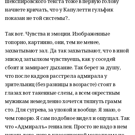
шекспировского текста тоже в первую голову
начнете кричать, что у Капулетти гульфик
показан не той системы?..
Так вот. Чувства и эмоции. Изображенные
топорно, картинно, они, тем не менее,
захватывают зал. Да так захватывают, что в иной
эпизод затылком чувствуешь, как у соседей
сбоит и замирает дыхание. Так берет за душу,
что после кадров расстрела адмирала у
зрительниц (без разницы в возрасте) стоят в
глазах вот такенные слезы, а всем окрестным
мужикам немедленно хочется тяпнуть грамм
сто. Для сугрева, за упокой и вообще. Я знаю, о
чем говорю. Я сам подобное видел и ощущал. Так
что «Адмиралъ» гениален. Просто не надо в нем
искать того, чего в классической мелодраме не