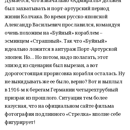
Думается, что изначально «Адмиралъ» должен
был захватывать и порт-артурский период
жизни Колчака. Во время русско-японской
Александр Васильевич прославился, командуя
очень похожим на «Буйный» кораблем –
эсминцем «Страшный». Так что «Буйный»
идеально ложится в антураж Порт-Артурской
эпопеи. Но… Но потом, надо полагать, этот
эпизод из сценария был вырезан, а вот
дорогостоящая прорисовка корабля осталась. Ну
не выкидывать же ее было, верно? Вот и выплыл
в 1916-м к берегам Германии четырехтрубный
призрак из прошлого. Ситуация тем более
казусная, что на официальном сайте фильма
фотография подлинного «Стрелка» вполне себе
фигурирует!