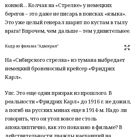
конвой… Колчак на «Стрелке» у немецких
берегов – это даже не писарь в поисках «языка».
Это уже целый генерал шарит по кустам в тылу
врага! Впрочем, чем дальше – тем удивительнее.
Кадр из фильма "Адмирал"
На «Сибирского стрелка» из тумана выбредает
немецкий броненосный крейсер «Фридрих
Карл».
Упс. Это еще один призрак из прошлого. В
реальности «Фридрих Карл» до 1916 г. не дожил,
а погиб на русских минах еще в 1914-м. Надо ли
говорить, что он утоп вовсе не столь
апокалиптично, как это показано в фильме? В
действительности дважды наехавший на