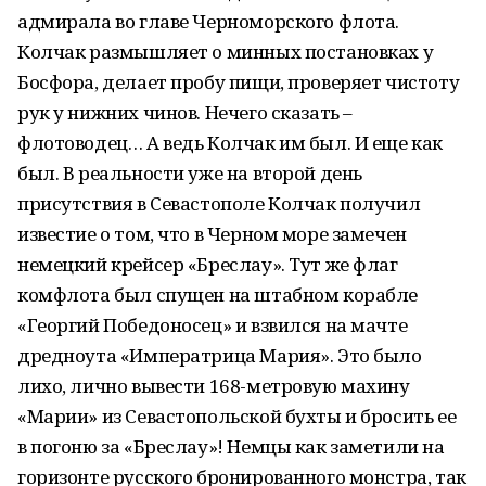
адмирала во главе Черноморского флота.
Колчак размышляет о минных постановках у
Босфора, делает пробу пищи, проверяет чистоту
рук у нижних чинов. Нечего сказать –
флотоводец… А ведь Колчак им был. И еще как
был. В реальности уже на второй день
присутствия в Севастополе Колчак получил
известие о том, что в Черном море замечен
немецкий крейсер «Бреслау». Тут же флаг
комфлота был спущен на штабном корабле
«Георгий Победоносец» и взвился на мачте
дредноута «Императрица Мария». Это было
лихо, лично вывести 168-метровую махину
«Марии» из Севастопольской бухты и бросить ее
в погоню за «Бреслау»! Немцы как заметили на
горизонте русского бронированного монстра, так