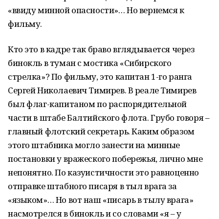
«ввиду минной опасности»… Но вернемся к
фильму.
Кто это в кадре так браво вглядывается через
бинокль в туман с мостика «Сибирского
стрелка»? По фильму, это капитан 1-го ранга
Сергей Николаевич Тимирев. В реале Тимирев
был флаг-капитаном по распорядительной
части в штабе Балтийского флота. Грубо говоря –
главный флотский секретарь. Каким образом
этого штабника могло занести на минные
постановки у вражеского побережья, лично мне
непонятно. По казуистичности это равноценно
отправке штабного писаря в тыл врага за
«языком»… Но вот наш «писарь в тылу врага»
насмотрелся в бинокль и со словами «я – у