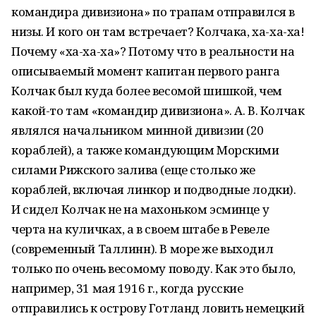
командира дивизиона» по трапам отправился в
низы. И кого он там встречает? Колчака, ха-ха-ха!
Почему «ха-ха-ха»? Потому что в реальности на
описываемый момент капитан первого ранга
Колчак был куда более весомой шишкой, чем
какой-то там «командир дивизиона». А. В. Колчак
являлся начальником минной дивизии (20
кораблей), а также командующим Морскими
силами Рижского залива (еще столько же
кораблей, включая линкор и подводные лодки).
И сидел Колчак не на махоньком эсминце у
черта на куличках, а в своем штабе в Ревеле
(современный Таллинн). В море же выходил
только по очень весомому поводу. Как это было,
например, 31 мая 1916 г., когда русские
отправились к острову Готланд ловить немецкий