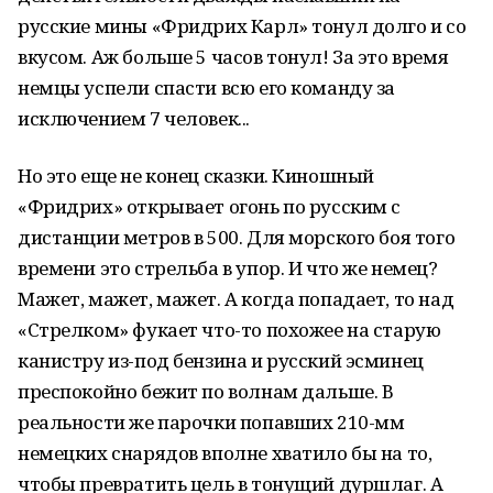
русские мины «Фридрих Карл» тонул долго и со
вкусом. Аж больше 5 часов тонул! За это время
немцы успели спасти всю его команду за
исключением 7 человек...
Но это еще не конец сказки. Киношный
«Фридрих» открывает огонь по русским с
дистанции метров в 500. Для морского боя того
времени это стрельба в упор. И что же немец?
Мажет, мажет, мажет. А когда попадает, то над
«Стрелком» фукает что-то похожее на старую
канистру из-под бензина и русский эсминец
преспокойно бежит по волнам дальше. В
реальности же парочки попавших 210-мм
немецких снарядов вполне хватило бы на то,
чтобы превратить цель в тонущий дуршлаг. А