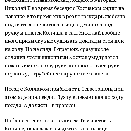
Николай II во время беседы с Колчаком сидит на
лавочке, в то время как в реале государь любезно
подхватил опешившего вице-адмирала под
ручку и повлек Колчака в сад. Николай вообще
имел привычку выслушивать доклады стоя или
на ходу. Но не сидя. В-третьих, сразу после
отдания чести киношный Колчак умудряется
пожать императору руку, не сняв со своей руки
перчатку, – грубейшее нарушение этикета.
Поезд с Колчаком прибывает в Севастополь, при
этом адмирал видит бухту в левые окна по ходу
поезда. А должен – в правые!
На фоне чтения текстов писем Тимиревой к
Колчаку показывается деятельность вице-