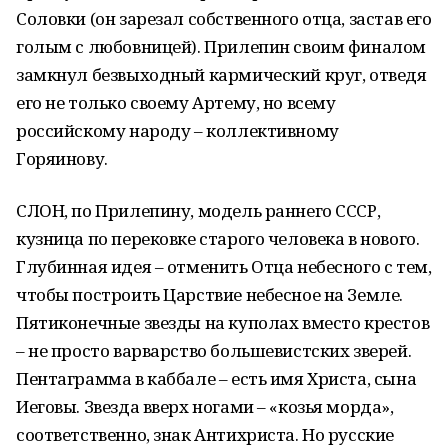
Соловки (он зарезал собственного отца, застав его
голым с любовницей). Прилепин своим финалом
замкнул безвыходный кармический круг, отведя
его не только своему Артему, но всему
российскому народу – коллективному
Горяинову.
СЛОН, по Прилепину, модель раннего СССР,
кузница по перековке старого человека в нового.
Глубинная идея – отменить Отца небесного с тем,
чтобы построить Царствие небесное на Земле.
Пятиконечные звезды на куполах вместо крестов
– не просто варварство большевистских зверей.
Пентаграмма в каббале – есть имя Христа, сына
Иеговы. Звезда вверх ногами – «козья морда»,
соответственно, знак Антихриста. Но русские