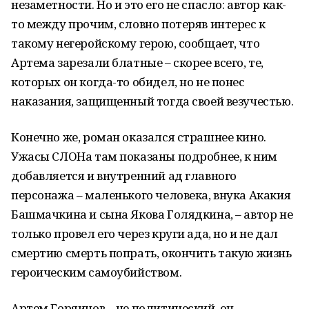
незаметности. Но и это его не спасло: автор как-
то между прочим, словно потеряв интерес к
такому негеройскому герою, сообщает, что
Артема зарезали блатные – скорее всего, те,
которых он когда-то обидел, но не понес
наказания, защищенный тогда своей везучестью.
Конечно же, роман оказался страшнее кино.
Ужасы СЛОНа там показаны подробнее, к ним
добавляется и внутренний ад главного
персонажа – маленького человека, внука Акакия
Башмачкина и сына Якова Голядкина, – автор не
только провел его через круги ада, но и не дал
смертию смерть попрать, окончить такую жизнь
героическим самоубийством.
Артем Горяинов – не политический, он –