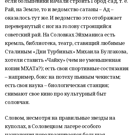
если большевики начали строить Город-сад, т. е.
Рай, на Земле, то и ведомство сатаны – Ад –
оказалось тут же. И ведомство это отображает
перевернутый с ног на голову строящийся
советский рай. На Соловках Эйхманиса есть
кремль, библиотека, театр, ставящий любимые
Сталиным «Дни Турбиных» Михаила Булгакова,
хотели ставить «Чайку» (чем не уменьшенная
копия МХАТа?); есть свои спортивные состязания
– например, бокс на потеху пьяным чекистам;
есть своя наука – биологическая станция;
снимают свое кино про культурный быт
соловчан.
Словом, несмотря на правильные звезды на
куполах, в Соловецком лагере особого
назначения передразнивается большая