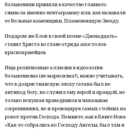
большевики приняли в качестве главного
символа именно пентаграмму или, как называли
ее Вольные каменщики, Пламенеющую Звезду.
Недаром же Блок в своей поэме «Двенадцать»
ставит Христа во главе отряда апостолов-
красноармейцев.
Ища религиозные аллюзии в идеологии
большевизма (не марксизма!), важно учитывать,
что в дохристианскую эпоху сатана был не
антипод богу, но служил ему верой и правдой, не
только искушая праведников и наказывая
согрешивших, но и провоцируя самых стойких на
ропот против Господа. Помните, как в Книге Иова:
«Как-то собрались ко Господу Ангелы, был там и