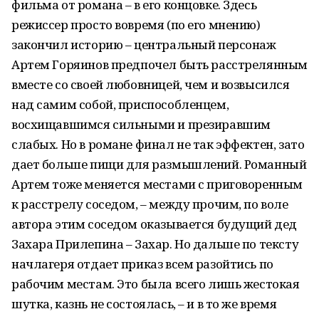
фильма от романа – в его концовке. Здесь
режиссер просто вовремя (по его мнению)
закончил историю – центральный персонаж
Артем Горяинов предпочел быть расстрелянным
вместе со своей любовницей, чем и возвысился
над самим собой, приспособленцем,
восхищавшимся сильными и презиравшим
слабых. Но в романе финал не так эффектен, зато
дает больше пищи для размышлений. Романный
Артем тоже меняется местами с приговоренным
к расстрелу соседом, – между прочим, по воле
автора этим соседом оказывается будущий дед
Захара Прилепина – Захар. Но дальше по тексту
начлагеря отдает приказ всем разойтись по
рабочим местам. Это была всего лишь жестокая
шутка, казнь не состоялась, – и в то же время