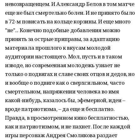
невозвращенцем. И Александр Белов в том матче
еще не был смертельно болен. И не принято было
в 72-м повисать на кольце корзины. И еще много
"не"... Конечно подобные добавления можно
принять за острые приправы, за адаптацию
материала прошлого к вкусам молодой
аудитории настоящего. Мол, пусть и в таком
изводе, но современная молодежь узнает не
только о подвигах и славе своих отцов и дедов, но
и вообще о подвиге как о сверхсильном, часто
смертельном, напряжении человека во имя
какой-нибудь, казалось бы, эфемерной, идеи –
вроде патриотизма, – да еще и бесплатно.
Правда, в просмотренном кино бесплатностью,
как и патриотизмом, и не пахнет. После каждой
игры персонаж Андрея Смолякова раздает