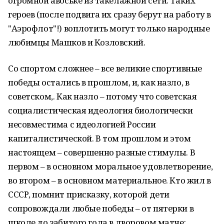
огромной авоське из такелажной сети. Таких
героев (после подвига их сразу берут на работу в
"Аэрофлот"!) воплотить могут только народные
любимцы Машков и Козловский.
Со спортом сложнее – все великие спортивные
победы остались в прошлом, и, как назло, в
советском,. Как назло – потому что советская
социалистическая идеология биологически
несовместима с идеологией России
капиталистической. В том прошлом и этом
настоящем – совершенно разные стимулы. В
первом – в основном моральное удовлетворение,
во втором – в основном материальное. Кто жил в
СССР, помнит присказку, которой дети
сопровождали любые победы – от пятерки в
школе до забитого гола в дворовом матче: