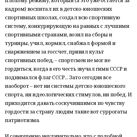
плохому режиму, который (а это уже остается за
кадром) воспитал их в детско-юношеских
спортивных школах, создал всю спортивную
систему, конкурирующую на равных с лучшими
спортивными странами, возил на сборы и
турниры, учил, кормил, снабжал формой и
снаряжением за госсчет, привил культ
спортивных побед, – спортсмен не мог не
гордиться, когда в его честь звучал гимн СССР и
поднимался флаг СССР... Зато сегодня все
наоборот – нет ни системы детско-юношеского
спорта, ни идеологических стимулов, ни побед. И
приходится давать соскучившимся по чувству
гордости за страну людям такие вот суррогаты
патриотизма.
И совершенно неудивительно, что с подобной