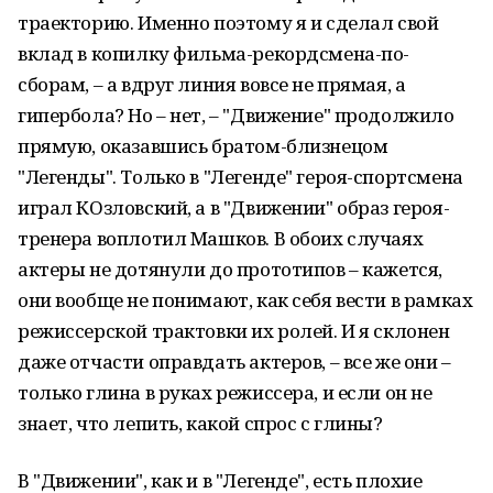
траекторию. Именно поэтому я и сделал свой
вклад в копилку фильма-рекордсмена-по-
сборам, – а вдруг линия вовсе не прямая, а
гипербола? Но – нет, – "Движение" продолжило
прямую, оказавшись братом-близнецом
"Легенды". Только в "Легенде" героя-спортсмена
играл КОзловский, а в "Движении" образ героя-
тренера воплотил Машков. В обоих случаях
актеры не дотянули до прототипов – кажется,
они вообще не понимают, как себя вести в рамках
режиссерской трактовки их ролей. И я склонен
даже отчасти оправдать актеров, – все же они –
только глина в руках режиссера, и если он не
знает, что лепить, какой спрос с глины?
В "Движении", как и в "Легенде", есть плохие