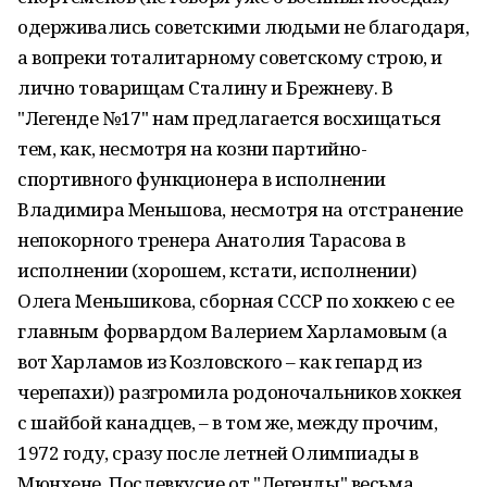
одерживались советскими людьми не благодаря,
а вопреки тоталитарному советскому строю, и
лично товарищам Сталину и Брежневу. В
"Легенде №17" нам предлагается восхищаться
тем, как, несмотря на козни партийно-
спортивного функционера в исполнении
Владимира Меньшова, несмотря на отстранение
непокорного тренера Анатолия Тарасова в
исполнении (хорошем, кстати, исполнении)
Олега Меньшикова, сборная СССР по хоккею с ее
главным форвардом Валерием Харламовым (а
вот Харламов из Козловского – как гепард из
черепахи)) разгромила родоночальников хоккея
с шайбой канадцев, – в том же, между прочим,
1972 году, сразу после летней Олимпиады в
Мюнхене. Послевкусие от "Легенды" весьма