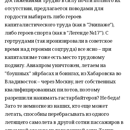
достижениями трудно в силу почти полного их
отсутствия, предлагается поводами для
гордости выбирать либо героев
капиталистического труда (как в "Экипаже"),
либо героев спорта (как в "Легенде №17"). С
гертрудами (так иронизировали в советское
время над героями соцтруда) все ясно – при
капитализме тоже есть место трудовому
подвигу. Авиапром уничтожен, летаем на
"бэушных" эйрбасах и боингах, из Хабаровска во
Владивосток – через Москву, нет собственных
квалифицированных пилотов, поэтому
разрешили нанимать гастарбайтеров? Не беда!
Зато те немногие из наших, кто еще может
летать, способны перебрасывать из одного
летящего самолета в другой сотни пассажиров в