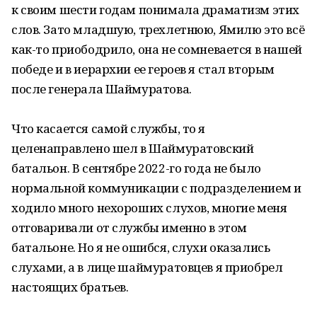
к своим шести годам понимала драматизм этих
слов. Зато младшую, трехлетнюю, Ямилю это всё
как-то приободрило, она не сомневается в нашей
победе и в иерархии ее героев я стал вторым
после генерала Шаймуратова.
Что касается самой службы, то я
целенаправлено шел в Шаймуратовский
батальон. В сентябре 2022-го года не было
нормальной коммуникации с подразделением и
ходило много нехороших слухов, многие меня
отговаривали от службы именно в этом
батальоне. Но я не ошибся, слухи оказались
слухами, а в лице шаймуратовцев я приобрел
настоящих братьев.