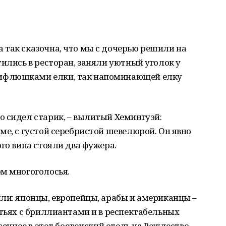
 так сказочна, что мы с дочерью решили на
тились в ресторан, заняли уютный уголок у
ифлюшками елки, так напоминающей елку
 сидел старик, – вылитый Хемингуэй:
ме, с густой серебристой шевелюрой. Он явно
го вина стояли два фужера.
ом многоголосья.
ли: японцы, европейцы, арабы и американцы –
атьях с бриллиантами и в респектабельных
есенное в этот бостонский отель на Рождество