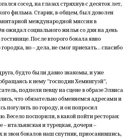
ался сосед, на глазах стряхнув с десяток лет,
ого фильма. Старик, в-общем, был доволен
уманитарной международной миссии в
Он ожидал социального жилья со дня на день
в гостинице. После второго бокала явно
 городка, но – дела, не смог приехать… спасибо
руга, будто были давно знакомы, и уже
 обращаясь к нему ”господин Хемингуэй”,
атель, подпели певцу на сцене в образе Элвиса
ились, что обязательно обменяемся адресами и
ь погулять по городу, и он попросил
. Весело поспорили, в какой пойти ресторан:
е – итальянская и турецкая, дочери –
х и звон бокалов наш спутник, приосанившись,