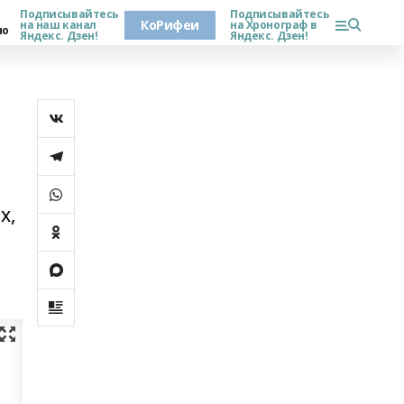
Подписывайтесь
Подписывайтесь
КоРифеи
на наш канал
на Хронограф в
но
Яндекс. Дзен!
Яндекс. Дзен!
х,