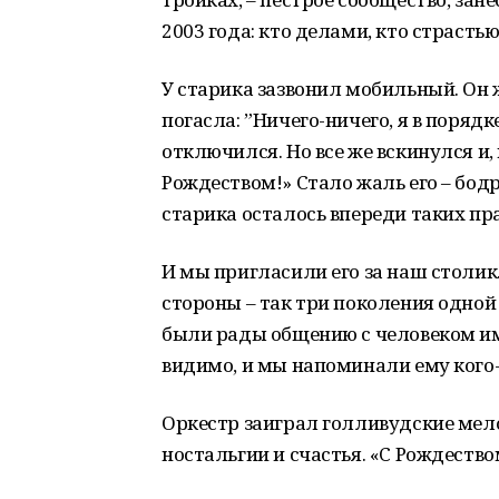
2003 года: кто делами, кто страсть
У старика зазвонил мобильный. Он ж
погасла: ”Ничего-ничего, я в порядке
отключился. Но все же вскинулся и,
Рождеством!» Стало жаль его – бодр
старика осталось впереди таких п
И мы пригласили его за наш столик.
стороны – так три поколения одной 
были рады общению с человеком им
видимо, и мы напоминали ему кого
Оркестр заиграл голливудские мело
ностальгии и счастья. «C Рождество