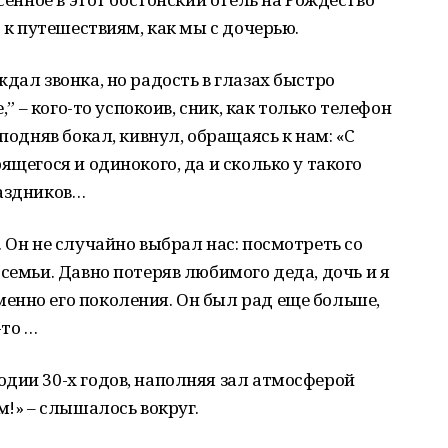
ю к путешествиям, как мы с дочерью.
дал звонка, но радость в глазах быстро
,” – кого-то успокоив, сник, как только телефон
 подняв бокал, кивнул, обращаясь к нам: «C
ящегося и одинокого, да и сколько у такого
раздников…
 Он не случайно выбрал нас: посмотреть со
семьи. Давно потеряв любимого деда, дочь и я
енно его поколения. Он был рад еще больше,
-то …
дии 30-х годов, наполняя зал атмосферой
м!» – слышалось вокруг.