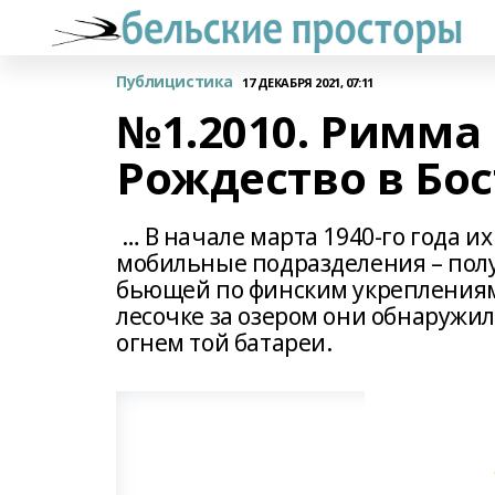
Публицистика
17 ДЕКАБРЯ 2021, 07:11
№1.2010. Римма
Рождество в Бо
… В начале марта 1940-го года и
мобильные подразделения – полу
бьющей по финским укреплениям
лесочке за озером они обнаружи
огнем той батареи.