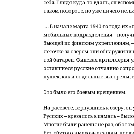
себя. Глядя куда-то вдаль, он вспо
таком повороте, но уже ничего нель
… В начале марта 1940-го года их 
мобильные подразделения – получил
бьющей по финским укреплениям, –
лесочке за озером они обнаружили
той батареи. Финская артиллерия у
оставшиеся русские отчаянно сопр
пушек, как и отдельные выстрелы, с
Это было его боевым крещением.
На рассвете, вернувшись к озеру, он
Русских – врезалось в память – был
Многие были ранены не раз, об этом
Его, обутого в меховые сапоги, пор