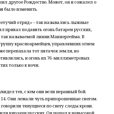
мнил другое Рождество. Может, он и сожалел о
зя было изменить.
«летучий отряд» – так назывались лыжные
 приказ: подавить огонь батареи русских,
 так называемой линии Маннергейма. В
 группу красноармейцев, управлявших огнем
же перепахала тот пятачок земли, но
отивлялись, и огонь их 76-миллиметровых
тих только к ночи.
 увидел тех, с кем они вели неравный бой.
о 14. Они лежали чуть припорошенные снегом.
 говорили тянущиеся по снегу следы крови.
азили кирзачи русских. Он пошел к невысокой