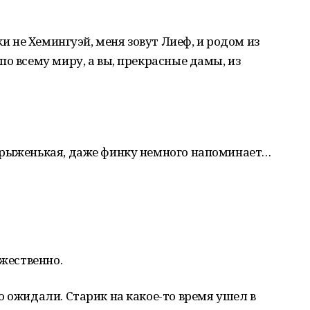
ки не Хемингуэй, меня зовут Лиеф, и родом из
о всему миру, а вы, прекрасные дамы, из
 рыженькая, даже финку немного напоминает…
ржественно.
о ожидали. Старик на какое-то время ушел в