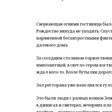
Сверкающая огнями гостиница была
Рождество никуда не уходить. Спус
наряженной бесхитростными финт
далекого дома.
За соседним столиком торжественно
импозантный, в светло-сером костю
ждал кого-то. Возле бутылки дорого
Зал ресторана уже наполнялся гул
Это были люди с разных концов Зем
в джинсах и свитерах, вечерних пл
тройках, – пестрое сообщество, зан