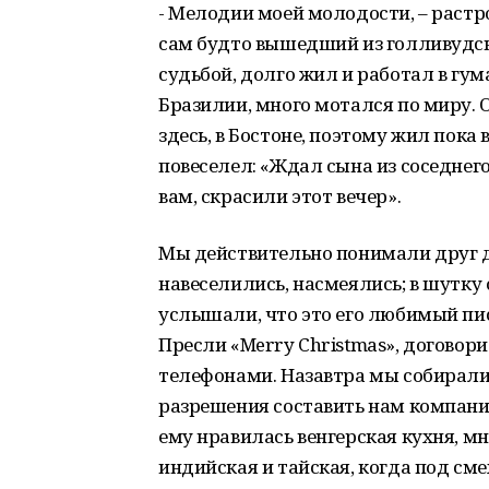
- Мелодии моей молодости, – растрог
cам будто вышедший из голливудск
судьбой, долго жил и работал в г
Бразилии, много мотался по миру. 
здесь, в Бостоне, поэтому жил пока 
повеселел: «Ждал сына из соседнего
вам, скрасили этот вечер».
Мы действительно понимали друг д
навеселились, насмеялись; в шутку
услышали, что это его любимый пис
Пресли «Merry Christmas», договор
телефонами. Назавтра мы собиралис
разрешения составить нам компанию
ему нравилась венгерская кухня, мн
индийская и тайская, когда под сме