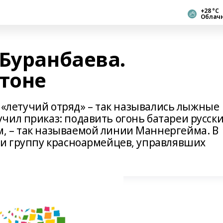
+28 °С
Облач
 Буранбаева.
стоне
х «летучий отряд» – так назывались лыжные
чил приказ: подавить огонь батареи русски
, – так называемой линии Маннергейма. В
ли группу красноармейцев, управлявших