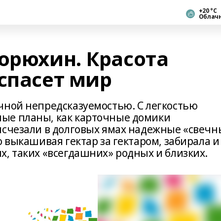
+20 °С
Облач
орюхин. Красота
спасет мир
чной непредсказуемостью. С легкостью
ые планы, как карточные домики
исчезали в долговых ямах надежные «свечн
о выкашивая гектар за гектаром, забирала и
х, таких «всегдашних» родных и близких.