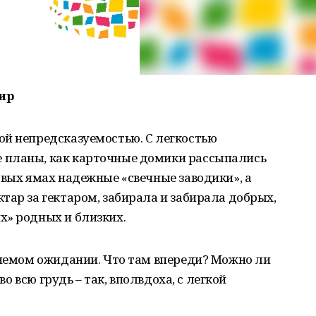
ир
ой непредсказуемостью. С легкостью
 планы, как карточные домики рассыпались
овых ямах надежные «свечные заводики», а
тар за гектаром, забирала и забирала добрых,
х» родных и близких.
 немом ожидании. Что там впереди? Можно ли
 во всю грудь – так, вполвдоха, с легкой