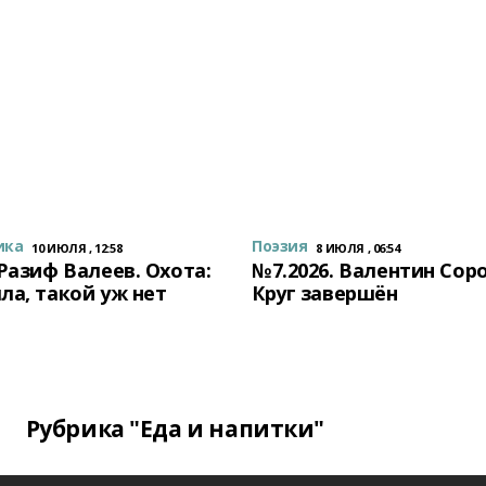
ика
Поэзия
10 ИЮЛЯ , 12:58
8 ИЮЛЯ , 06:54
 Разиф Валеев. Охота:
№7.2026. Валентин Сор
ла, такой уж нет
Круг завершён
Рубрика "Еда и напитки"