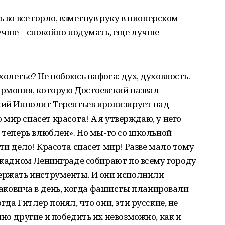
ь во все горло, взметнув руку в пионерском
учше – спокойно подумать, еще лучше –
олетье? Не побоюсь пафоса: дух, духовность.
армония, которую Достоевский назвал
ний Ипполит Терентьев иронизирует над
мир спасет красота! А я утверждаю, у него
н теперь влюблен». Но мы-то со школьной
ти дело! Красота спасет мир! Разве мало тому
локадном Ленинграде собирают по всему городу
держать инструменты. И они исполнили
овича в день, когда фашисты планировали
да Гитлер понял, что они, эти русские, не
но другие и победить их невозможно, как и