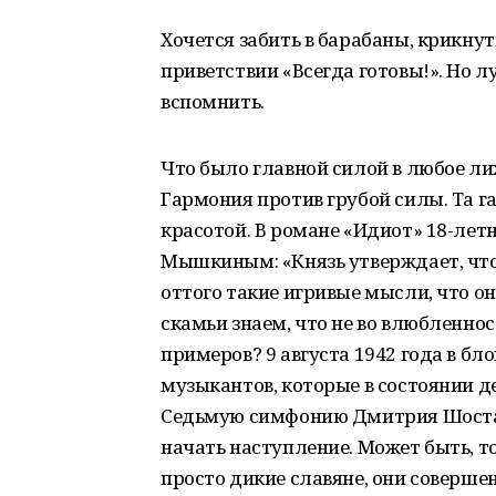
Хочется забить в барабаны, крикнут
приветствии «Всегда готовы!». Но л
вспомнить.
Что было главной силой в любое лих
Гармония против грубой силы. Та г
красотой. В романе «Идиот» 18-лет
Мышкиным: «Князь утверждает, что 
оттого такие игривые мысли, что о
скамьи знаем, что не во влюбленнос
примеров? 9 августа 1942 года в б
музыкантов, которые в состоянии 
Седьмую симфонию Дмитрия Шостак
начать наступление. Может быть, тог
просто дикие славяне, они совершен