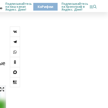
Подписывайтесь
Подписывайтесь
КоРифеи
на наш канал
на Хронограф в
но
Яндекс. Дзен!
Яндекс. Дзен!
ые