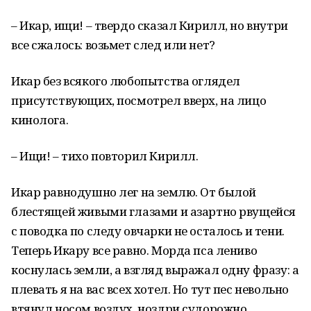
– Икар, ищи! – твердо сказал Кирилл, но внутри
все сжалось: возьмет след или нет?
Икар без всякого любопытства оглядел
присутствующих, посмотрел вверх, на лицо
кинолога.
– Ищи! – тихо повторил Кирилл.
Икар равнодушно лег на землю. От былой
блестящей живыми глазами и азартно рвущейся
с поводка по следу овчарки не осталось и тени.
Теперь Икару все равно. Морда пса лениво
коснулась земли, а взгляд выражал одну фразу: а
плевать я на вас всех хотел. Но тут пес невольно
втянул носом воздух, ноздри судорожно