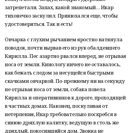
затрепетали. Запах, какой знакомый… Икар
тихонечко заскулил. Принюхался еще, чтобы
удостовериться. Так и есть!
Овчарка с глухим рычанием яростно натянула
поводок, почти вырвав его из рук обалдевшего
Кирилла. Пес азартно рвался вперед, не отрывая
носа от земли. Кинологу ничего не оставалось,
как бежать следом за несущейся быстрыми
скачками овчаркой. По-прежнему ни на секунду
не отрывая носа от земли, собака повела
Кирилла и оперативников к дороге, проходящей
в частных домах. Наконец, поскуливая от
нетерпения, Икар требовательно поскребся в
синюю дряхлую калитку, ведущую в столь же
дряхлый, покосившийся дом. Звонка не