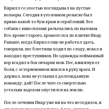
Кирилл со злостью поглядывал на пустые
вольеры. Сегодня в уголовном розыске был
прямо какой-то бум краж и ограблений. Все
собаки с кинологами разъехались по вызовам.
Все, кроме старого, хромого пса по кличке Икар.
Раньше, когда Кирилл еще не работал здесь,
говорили, пес блестяще ходил по следу, искал и
находил преступников. Но однажды пойманный
вор всадил в бок овчарки нож. Пес, взвизгнув от
боли, с остервенением впился в руку врага. И
держал, пока не услышал долгожданную
команду: дай! После чего со смертельно
усталым вздохом опустился на землю.
После лечения Икар уже ни на что не годился, и