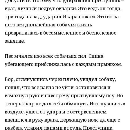
допустить! Потому что удиравший преступник –
враг, личный недруг овчарки. Это ведь он тогда,
три года назад, ударил Икара ножом. Это из-за
него вся дальнейшая собачья жизнь
превратилась в бессмысленное и бесполезное
занятие.
Пес мчался изо всех собачьих сил. Спина
убегающего приближалась с каждым прыжком.
Вор, оглянувшись через плечо, увидел собаку,
понял, что все равно не уйти, остановился и
взмахнул рукой навстречу прыгнувшему псу. Но
теперь Икар не дал себя обмануть. Изогнувшись в
воздухе, ушел от удара и с остервенением
вцепился в руку врага, держащую нож, да еще с
разбега ударил лапами в грудь. Преступник,