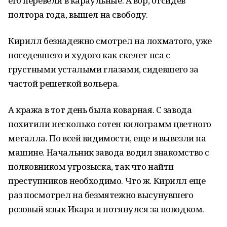
его перевели в караульные. А вор, отсидев
полтора года, вышел на свободу.
Кирилл безнадежно смотрел на лохматого, уже
поседевшего и худого как скелет пса с
грустными усталыми глазами, сидевшего за
частой решеткой вольера.
А кража в тот день была коварная. С завода
похитили несколько сотен килограмм цветного
металла. По всей видимости, еще и вывезли на
машине. Начальник завода водил знакомство с
полковником угрозыска, так что найти
преступников необходимо. Что ж. Кирилл еще
раз посмотрел на безмятежно высунувшего
розовый язык Икара и потянулся за поводком.