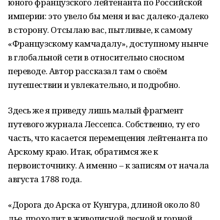
юного французского лейтенанта по Российской
империи: это увело бы меня и вас далеко-далеко
в сторону. Отсылаю вас, пытливые, к самому
«Французскому камчадалу», доступному нынче
в глобальной сети в относительно сносном
переводе. Автор рассказал там о своём
путешествии и увлекательно, и подробно.
Здесь же я приведу лишь малый фрагмент
путевого журнала Лессепса. Собственно, ту его
часть, что касается перемещения лейтенанта по
Арскому краю. Итак, обратимся же к
первоисточнику. А именно – к записям от начала
августа 1788 года.
«Дорога до Арска от Кунгура, длиной около 80
лье, проходит в живописной лесной и горной