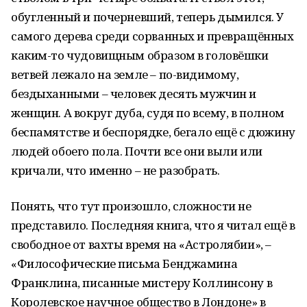
обугленный и почерневший, теперь дымился. У
самого дерева среди сорванных и превращённых
каким-то чудовищным образом в головёшки
ветвей лежало на земле – по-видимому,
бездыханными – человек десять мужчин и
женщин. А вокруг дуба, судя по всему, в полном
беспамятстве и беспорядке, бегало ещё с дюжину
людей обоего пола. Почти все они выли или
кричали, что именно – не разобрать.
Понять, что тут произошло, сложности не
представило. Последняя книга, что я читал ещё в
свободное от вахты время на «Астролябии», –
«Философические письма Бенджамина
Франклина, писанные мистеру Коллинсону в
Королевское научное общество в Лондоне» в