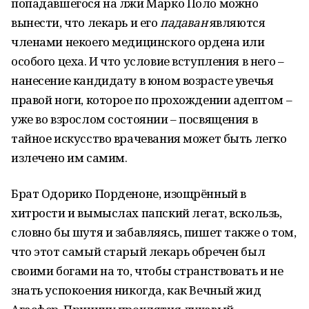
попадавшегося на лжи Марко Поло можно
вынести, что лекарь и его
падаван
являются
членами некоего медицинского ордена или
особого цеха. И что условие вступления в него –
нанесение кандидату в юном возрасте увечья
правой ноги, которое по прохождении адептом –
уже во взрослом состоянии – посвящения в
тайное искусство врачевания может быть легко
излечено им самим.
Брат Одорико Порденоне, изощрённый в
хитрости и вымыслах папский легат, вскользь,
словно бы шутя и забавляясь, пишет также о том,
что этот самый старый лекарь обречен был
своими богами на то, чтобы странствовать и не
знать успокоения никогда, как Вечный жид