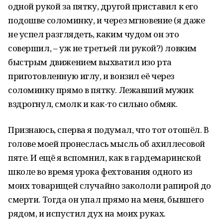
одной рукой за пятку, другой приставил к его
подошве соломинку, и через мгновение (я даже
не успел разглядеть, каким чудом он это
совершил, – уж не третьей ли рукой?) ловким
быстрым движением выхватил изо рта
приготовленную иглу, и вонзил её через
соломинку прямо в пятку. Лежавший мужик
вздрогнул, смолк и как-то сильно обмяк.
Признаюсь, сперва я подумал, что тот отошёл. В
голове моей пронеслась мысль об ахиллесовой
пяте. И ещё я вспомнил, как в гардемаринской
школе во время урока фехтования одного из
моих товарищей случайно закололи рапирой до
смерти. Тогда он упал прямо на меня, бывшего
рядом, и испустил дух на моих руках.