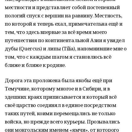
местности и представляет собой постепенный
пологий спуск с вершин на равнину. Местность,
по которой я теперь ехал, примечательна ещё и
тем, что здесь впервые за всё время моего
путешествия по континентальной Азии я увидел
дубы (Quercus) и липы (Tília), напомнившие мне о
том, что с каждым шагом я становлюсь всё
ближе и ближе к родине.
Дорога эта проложена была якобы ещё при
Темучине, которому многое и в Сибири, и в
здешних краях приписывается и который всё
своё царство соединял в единое посредством
таких путей, коими перемещались не только
войска, но прежде всего курьеры. Прозывались
они монгольским именем «ямчи», от которого