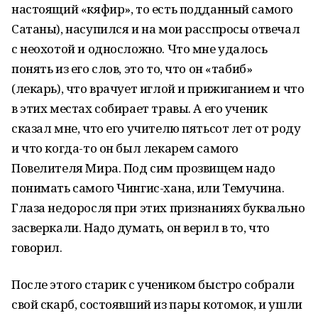
настоящий «кяфир», то есть подданный самого
Сатаны), насупился и на мои расспросы отвечал
с неохотой и односложно. Что мне удалось
понять из его слов, это то, что он «табиб»
(лекарь), что врачует иглой и прижиганием и что
в этих местах собирает травы. А его ученик
сказал мне, что его учителю пятьсот лет от роду
и что когда-то он был лекарем самого
Повелителя Мира. Под сим прозвищем надо
понимать самого Чингис-хана, или Темучина.
Глаза недоросля при этих признаниях буквально
засверкали. Надо думать, он верил в то, что
говорил.
После этого старик с учеником быстро собрали
свой скарб, состоявший из пары котомок, и ушли