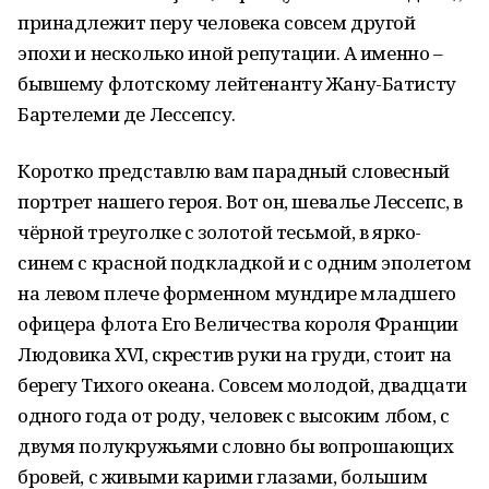
принадлежит перу человека совсем другой
эпохи и несколько иной репутации. А именно –
бывшему флотскому лейтенанту Жану-Батисту
Бартелеми де Лессепсу.
Коротко представлю вам парадный словесный
портрет нашего героя. Вот он, шевалье Лессепс, в
чёрной треуголке с золотой тесьмой, в ярко-
синем с красной подкладкой и с одним эполетом
на левом плече форменном мундире младшего
офицера флота Его Величества короля Франции
Людовика XVI, скрестив руки на груди, стоит на
берегу Тихого океана. Совсем молодой, двадцати
одного года от роду, человек с высоким лбом, с
двумя полукружьями словно бы вопрошающих
бровей, с живыми карими глазами, большим