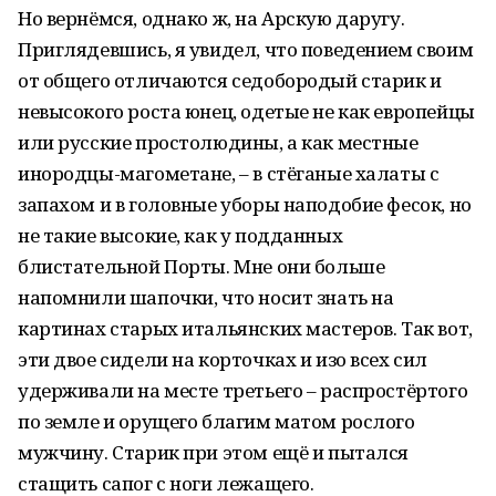
Но вернёмся, однако ж, на Арскую даругу.
Приглядевшись, я увидел, что поведением своим
от общего отличаются седобородый старик и
невысокого роста юнец, одетые не как европейцы
или русские простолюдины, а как местные
инородцы-магометане, – в стёганые халаты с
запахом и в головные уборы наподобие фесок, но
не такие высокие, как у подданных
блистательной Порты. Мне они больше
напомнили шапочки, что носит знать на
картинах старых итальянских мастеров. Так вот,
эти двое сидели на корточках и изо всех сил
удерживали на месте третьего – распростёртого
по земле и орущего благим матом рослого
мужчину. Старик при этом ещё и пытался
стащить сапог с ноги лежащего.