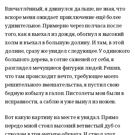
Впечатлённый, я двинулся дальше, не зная, что
вскоре меня ожидает приключение ещё более
удивительное. Примерно через полчаса после
того, как я выехал из дождя, обогнул я высокий
холм и въехал в большую долину. И там, в этой
долине, сразу же увидел следующее. У одинокого
большого дерева, в сотне саженей от себя, я
разглядел мечущиеся фигурки людей. Решив,
что там происходит нечто, требующее моего
решительного вмешательства, я пустил свою
бедную кобылу в галоп. Пистолеты мои были в
исправности, а саблю я уже вынул из ножен.
Вот какую картину на месте я увидал. Прямо
передо мной стоял высокий ветвистый дуб со
стволом в три-четыре обхвата. И ствол этот,