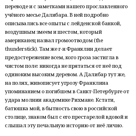
переводе и с заметками нашего прославленного
учёного месье Далибара. В ней подробно
описывались все опыты с лейденской банкой,
воздушным змеем и шестом, который
американец назвал громоотводом (the
thunderstick). Там же г-н Франклин делает
предостережение всем, кого гроза застигла в
чистом поле: никогда не прятаться от неё под
одиноким высоким деревом. А Далибар тут же,
на полях, живописует угрозу Франклина
упоминанием о погибшем в Санкт-Петербурге от
удара молнии академике Рихмане. Кстати,
батюшка мой, в бытность свою в российской
столице, знаком был с его престарелой вдовой и
слышал эту печальную историю от неё лично.