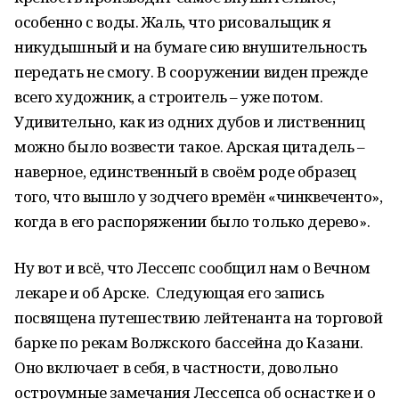
особенно с воды. Жаль, что рисовальщик я
никудышный и на бумаге сию внушительность
передать не смогу. В сооружении виден прежде
всего художник, а строитель – уже потом.
Удивительно, как из одних дубов и лиственниц
можно было возвести такое. Арская цитадель –
наверное, единственный в своём роде образец
того, что вышло у зодчего времён «чинквеченто»,
когда в его распоряжении было только дерево».
Ну вот и всё, что Лессепс сообщил нам о Вечном
лекаре и об Арске. Следующая его запись
посвящена путешествию лейтенанта на торговой
барке по рекам Волжского бассейна до Казани.
Оно включает в себя, в частности, довольно
остроумные замечания Лессепса об оснастке и о