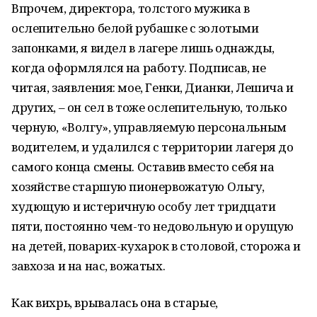
Впрочем, директора, толстого мужика в
ослепительно белой рубашке с золотыми
запонками, я видел в лагере лишь однажды,
когда оформлялся на работу. Подписав, не
читая, заявления: мое, Генки, Дианки, Лешича и
других, – он сел в тоже ослепительную, только
черную, «Волгу», управляемую персональным
водителем, и удалился с территории лагеря до
самого конца смены. Оставив вместо себя на
хозяйстве старшую пионервожатую Ольгу,
худющую и истеричную особу лет тридцати
пяти, постоянно чем-то недовольную и орущую
на детей, поварих-кухарок в столовой, сторожа и
завхоза и на нас, вожатых.
Как вихрь, врывалась она в старые,