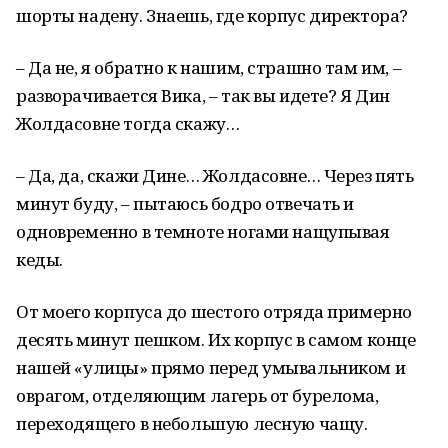
шорты надену. Знаешь, где корпус директора?
– Да не, я обратно к нашим, страшно там им, –
разворачивается Вика, – так вы идете? Я Дин
Жолдасовне тогда скажу…
– Да, да, скажи Дине… Жолдасовне… Через пять
минут буду, – пытаюсь бодро отвечать и
одновременно в темноте ногами нащупывая
кеды.
От моего корпуса до шестого отряда примерно
десять минут пешком. Их корпус в самом конце
нашей «улицы» прямо перед умывальником и
оврагом, отделяющим лагерь от бурелома,
переходящего в небольшую лесную чащу.