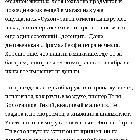
обычной жизнью, хотя нехватка продуктов и
повседневных вещей в магазинах уже
ощущалась. «Сухой» закон отменили пару лет
назад, но теперь исчезли сигареты – появился
еще один советский «дефицит». Даже
дешевенькая «Прима» без фильтра исчезла.
Хорошо еще, что нашли в магазине, где-то за
базаром, папиросы «Беломорканал», и набрали
их на все имеющиеся деньги.
По приезде в лагерь обнаружили пропажу: исчез,
испарился, как ртуть в воздухе, пионер Коля
Болотников. Тихий, вежливый мальчик. Не
задира и не спортсмен, а книжник и шахматист.
Упитанный и в меру воспитанный. Или наоборот.
Ни в столовую на ужин он не пришел, ни на
линейку вечернюю, в корпусе и библиотеке его