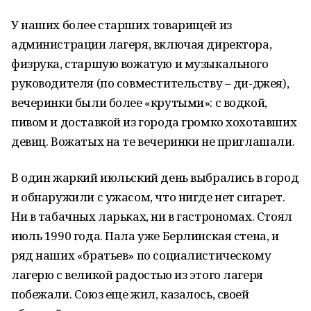
У наших более старших товарищей из
администрации лагеря, включая директора,
физрука, старшую вожатую и музыкального
руководителя (по совместительству – ди-джея),
вечеринки были более «крутыми»: с водкой,
пивом и доставкой из города громко хохотавших
девиц. Вожатых на те вечеринки не приглашали.
В один жаркий июльский день выбрались в город
и обнаружили с ужасом, что нигде нет сигарет.
Ни в табачных ларьках, ни в гастрономах. Стоял
июль 1990 года. Пала уже Берлинская стена, и
ряд наших «братьев» по социалистическому
лагерю с великой радостью из этого лагеря
побежали. Союз еще жил, казалось, своей