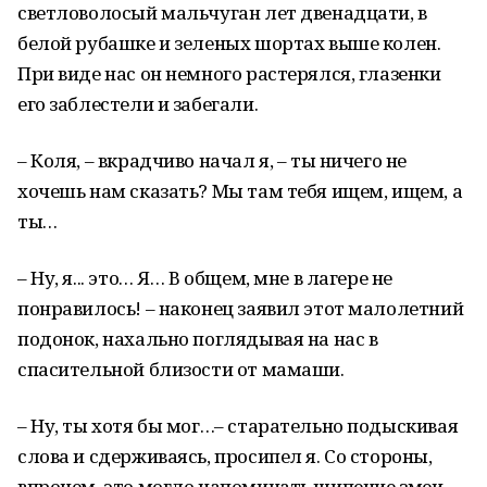
светловолосый мальчуган лет двенадцати, в
белой рубашке и зеленых шортах выше колен.
При виде нас он немного растерялся, глазенки
его заблестели и забегали.
– Коля, – вкрадчиво начал я, – ты ничего не
хочешь нам сказать? Мы там тебя ищем, ищем, а
ты…
– Ну, я... это… Я… В общем, мне в лагере не
понравилось! – наконец заявил этот малолетний
подонок, нахально поглядывая на нас в
спасительной близости от мамаши.
– Ну, ты хотя бы мог…– старательно подыскивая
слова и сдерживаясь, просипел я. Со стороны,
впрочем, это могло напоминать шипение змеи