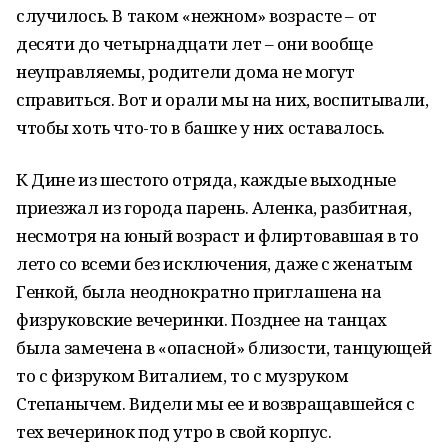
случилось. В таком «нежном» возрасте – от
десяти до четырнадцати лет – они вообще
неуправляемы, родители дома не могут
справиться. Вот и орали мы на них, воспитывали,
чтобы хоть что-то в башке у них оставалось.
К Дине из шестого отряда, каждые выходные
приезжал из города парень. Аленка, разбитная,
несмотря на юный возраст и флиртовавшая в то
лето со всеми без исключения, даже с женатым
Генкой, была неоднократно приглашена на
физруковские вечеринки. Позднее на танцах
была замечена в «опасной» близости, танцующей
то с физруком Виталием, то с музруком
Степанычем. Видели мы ее и возвращавшейся с
тех вечеринок под утро в свой корпус.