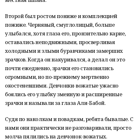
Второй был ростом пониже и комплекцией
пожиже. Чернявый, смуглолицый, больше
улыбался, хотя глаза его, пронзительно карие,
оставались неподвижными, просверливая
холодными и злыми буравчиками замерших
зрачков. Когда он накуривался, а делал он это
почти ежедневно, зрачки его становились
огромными, но по-прежнему мертвенно
окостеневшими. Девчонки-вожатые ужасно
боялись его улыбку змеиную и расширенные
зрачки и называли за глаза Али-Бабой.
Судя по наколкам и повадкам, ребята бывалые. С
нами они практически не разговаривали, просто
молча пялились на девчонок-вожатых.