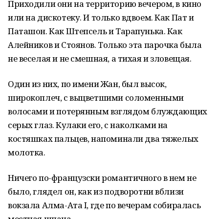
Приходили они на территорию вечером, в кино
или на дискотеку. И только вдвоем. Как Пат и
Паташон. Как Штепсель и Тарапунька. Как
Алейников и Стоянов. Только эта парочка была
не веселая и не смешная, а тихая и зловещая.
Один из них, по имени Жан, был высок,
широкоплеч, с выцветшими соломенными
волосами и потерянным взглядом блуждающих
серых глаз. Кулаки его, с наколками на
костяшках пальцев, напоминали два тяжелых
молотка.
Ничего по-французски романтичного в нем не
было, глядел он, как из подворотни вблизи
вокзала Алма-Ата I, где по вечерам собиралась
местная шпана.