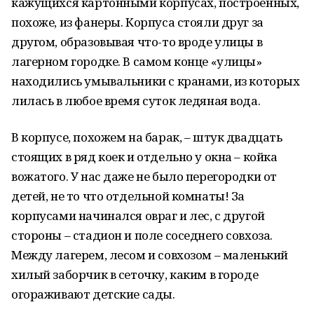
кажущихся картонными корпусах, построенных,
похоже, из фанеры. Корпуса стояли друг за
другом, образовывая что-то вроде улицы в
лагерном городке. В самом конце «улицы»
находились умывальники с кранами, из которых
лилась в любое время суток ледяная вода.
В корпусе, похожем на барак, – штук двадцать
стоящих в ряд коек и отдельно у окна – койка
вожатого. У нас даже не было перегородки от
детей, не то что отдельной комнаты! За
корпусами начинался овраг и лес, с другой
стороны – стадион и поле соседнего совхоза.
Между лагерем, лесом и совхозом – маленький
хилый заборчик в сеточку, каким в городе
огораживают детские сады.