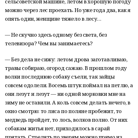
сельсоветской машине, летом в хорошую погоду
можно через лес проехать. Но уже года два, как я
опять один, женщине тяжело в лесу…
— Не скучно здесь одному без света, без
телевизора? Чем вы занимаетесь?
— Без дела не сижу: летом дрова заготавливаю,
травы собираю, огород сажаю. В прошлом году
волки последнюю собаку съели, так зайцы
совсем одолели. Восемь штук поймал на петлю, а
они лезут и лезут — ни одной морковки мне на
зиму не оставили. А коль совсем делать нечего, в
окно смотрю: то лиса по поляне пробежит, то
медведь пройдет, то лось, волков полно. От них
собакам житья нет, приходилось в сарай
прятать. Стрелять по зверям можно прямо из