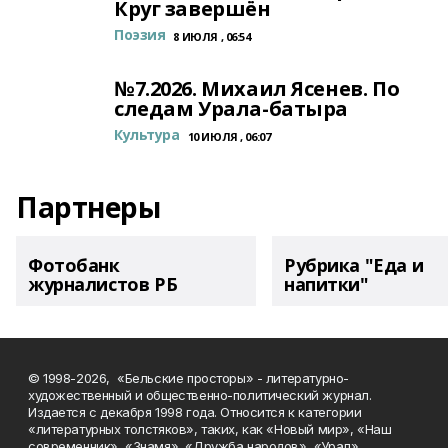
Круг завершён
Поэзия
8 ИЮЛЯ , 06:54
№7.2026. Михаил Ясенев. По
следам Урала-батыра
Культура
10 ИЮЛЯ , 06:07
Партнеры
Фотобанк
Рубрика "Еда и
журналистов РБ
напитки"
© 1998-2026, «Бельские просторы» - литературно-
художественный и общественно-политический журнал.
Издается с декабря 1998 года. Относится к категории
«литературных толстяков», таких, как «Новый мир», «Наш
современник», «Знамя», «Дружба народов», «Урал».