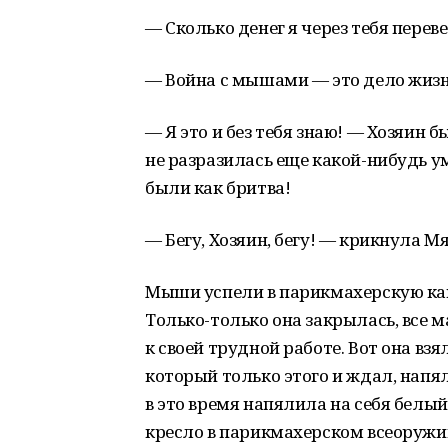
— Сколько денег я через тебя перев
— Война с мышами — это дело жизни
— Я это и без тебя знаю! — Хозяин 
не разразилась еще какой-нибудь ум
были как бритва!
— Бегу, Хозяин, бегу! — крикнула М
Мыши успели в парикмахерскую ка
Только-только она закрылась, все 
к своей трудной работе. Вот она вз
который только этого и ждал, напял
в это время напялила на себя белый 
кресло в парикмахерском всеоружи