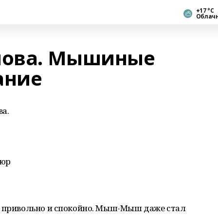
+17 °С
Облач
ипова. Мышиные
ание
ва.
кюр
е привольно и спокойно. Мыш-Мыш даже стал