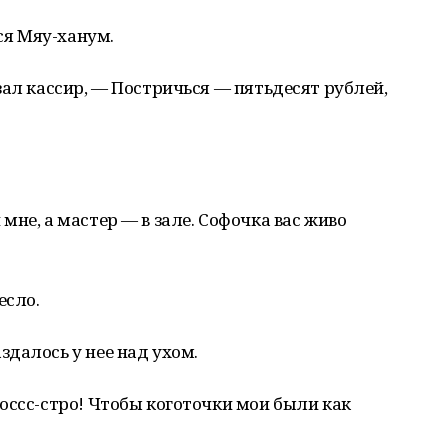
я Мяу-ханум.
зал кассир, — Постричься — пятьдесят рублей,
не, а мастер — в зале. Софочка вас живо
есло.
далось у нее над ухом.
оссс-стро! Чтобы коготочки мои были как