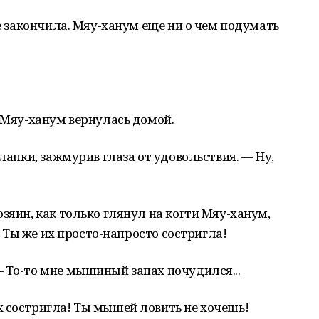
се закончила. Мяу-ханум еще ни о чем подумать
а Мяу-ханум вернулась домой.
 лапки, зажмурив глаза от удовольствия. — Ну,
зяин, как только глянул на когти Мяу-ханум,
 — Ты же их просто-напросто состригла!
 То-то мне мышиный запах почудился...
х состригла! Ты мышей ловить не хочешь!