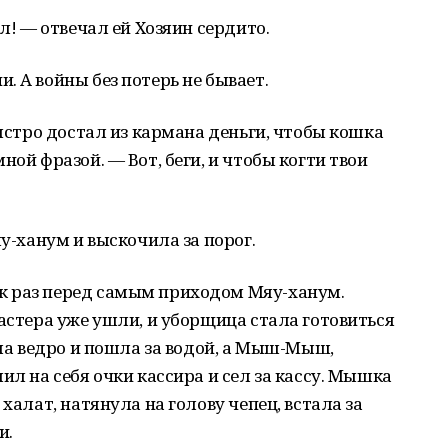
ел! — отвечал ей Хозяин сердито.
. А войны без потерь не бывает.
быстро достал из кармана деньги, чтобы кошка
ной фразой. — Вот, беги, и чтобы когти твои
яу-ханум и выскочила за порог.
к раз перед самым приходом Мяу-ханум.
мастера уже ушли, и уборщица стала готовиться
яла ведро и пошла за водой, а Мыш-Мыш,
ил на себя очки кассира и сел за кассу. Мышка
халат, натянула на голову чепец, встала за
и.