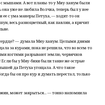
 и с мышами. А вот планы-то у Мяу-ханум были
ь она уже не любила Волчка, теперь был у нее
и ее с ума манеры Петуха, — ходит-то он
шун, весь разноцветный, как павлин, а кричит
льне.
о сердце? — думала Мяу-ханум. Целыми днями
ала за курами, пока не решила, что во всем-то
ыми когтями разрывают землю, червячков
у! Если бы у Мяу-бики были такие же острые
мышей да Петуха угощала. А что такое
гда бы он про кур и думать перестал, только
яин, может закрыться... — тонко напомнила