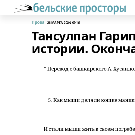
Проза
26 МАРТА 2024, 09:16
Тансулпан Гар
истории. Оконч
* Перевод с башкирского А. Хусаино
Как мыши делали кошке мани
И стали мыши жить в своем погреб