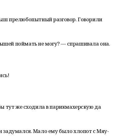
ыш прелюбопытный разговор. Говорили
мышей поймать не могу? — спрашивала она.
ись!
я бы тут же сходила в парикмахерскую да
 и задумался. Мало ему было хлопот с Мяу-