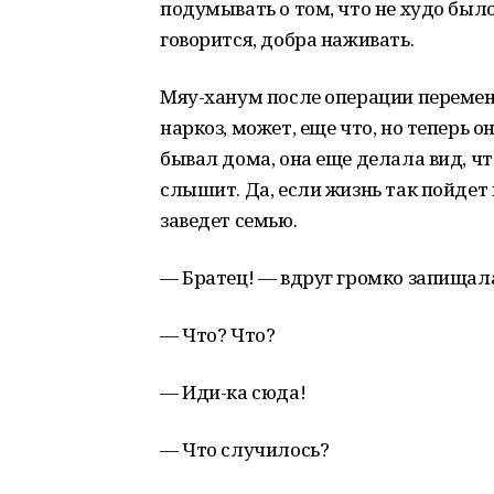
подумывать о том, что не худо было
говорится, добра наживать.
Мяу-ханум после операции перемен
наркоз, может, еще что, но теперь 
бывал дома, она еще делала вид, что 
слышит. Да, если жизнь так пойде
заведет семью.
— Братец! — вдруг громко запищал
— Что? Что?
— Иди-ка сюда!
— Что случилось?