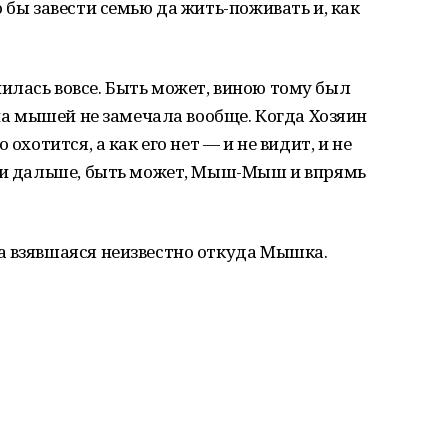
 бы завести семью да жить-поживать и, как
илась вовсе. Быть может, виною тому был
она мышей не замечала вообще. Когда Хозяин
охотится, а как его нет — и не видит, и не
т и дальше, быть может, Мыш-Мыш и впрямь
а взявшаяся неизвестно откуда Мышка.