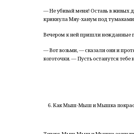
— Не убивай меня! Оставь в живых 
крикнула Мяу-ханум под тумаками 
Вечером к ней пришли нежданные
— Вот возьми, — сказали они и прот
коготочки. — Пусть останутся тебе 
Как Мыш-Мыш и Мышка покрас
Теперь Мыш-Мыш и Мышка зажили