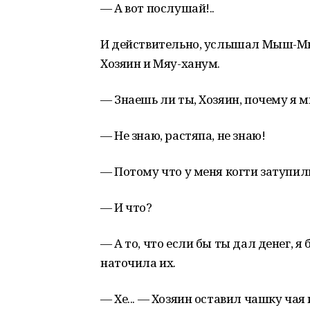
— А вот послушай!..
И действительно, услышал Мыш-М
Хозяин и Мяу-ханум.
— Знаешь ли ты, Хозяин, почему я 
— Не знаю, растяпа, не знаю!
— Потому что у меня когти затупил
— И что?
— А то, что если бы ты дал денег, 
наточила их.
— Хе... — Хозяин оставил чашку чая