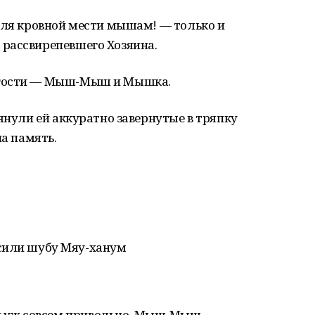
для кровной мести мышам! — только и
рассвирепевшего Хозяина.
 гости — Мыш-Мыш и Мышка.
янули ей аккуратно завернутые в тряпку
на память.
или шубу Мяу-ханум
 уж совсем привольно. Мыш-Мыш