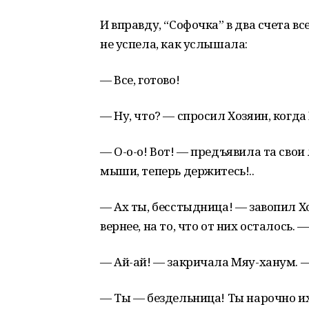
И вправду, “Софочка” в два счета в
не успела, как услышала:
— Все, готово!
— Ну, что? — спросил Хозяин, когд
— О-о-о! Вот! — предъявила та свои
мыши, теперь держитесь!..
— Ах ты, бесстыдница! — завопил Хо
вернее, на то, что от них осталось.
— Ай-ай! — закричала Мяу-ханум. —
— Ты — бездельница! Ты нарочно и