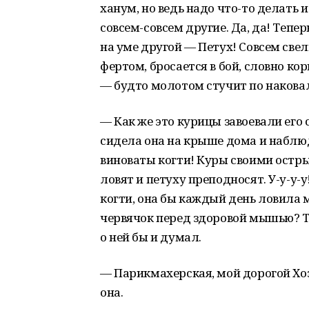
ханум, но ведь надо что-то делать
совсем-совсем другие. Да, да! Тепер
на уме другой — Петух! Совсем свел
фертом, бросается в бой, словно кор
— будто молотом стучит по накова
— Как же это курицы завоевали ег
сидела она на крыше дома и наблюд
виноваты когти! Куры своими остр
ловят и петуху преподносят. У-у-у-
когти, она бы каждый день ловила 
червячок перед здоровой мышью? То
о ней бы и думал.
— Парикмахерская, мой дорогой Хоз
она.