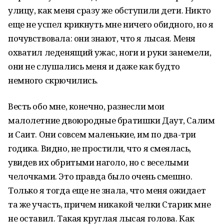
улицу, как меня сразу же обступили дети. Никто
еще не успел крикнуть мне ничего обидного, но я
почувствовала: они знают, что я лысая. Меня
охватил леденящий ужас, ноги и руки занемели,
они не слушались меня и даже как будто
немного скрючились.
Весть обо мне, конечно, разнесли мои
малолетние двоюродные братишки Даут, Салим
и Саит. Они совсем маленькие, им по два-три
годика. Видно, не простили, что я смеялась,
увидев их обритыми наголо, но с веселыми
челочками. Это правда было очень смешно.
Только я тогда еще не знала, что меня ожидает
та же участь, причем никакой челки Старик мне
не оставил. Такая круглая лысая голова. Как