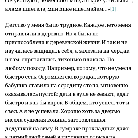
сочувствуют, не мешают мне, а я кричу: «Ильшат,
алама ишетелэ, мин hине ишетмэйем…»
[1]
.
Детство у меня было трудное. Каждое лето меня
отправляли в деревню. Но я была не
приспособлена к деревенской жизни. И так и не
научилась защищать себя, а залезала на чердак
и там, спрятавшись, тихонько плакала. По
любому поводу. Например, потому, что не умела
быстро есть. Огромная сковородка, которую
бабушка ставила на середину стола, мгновенно
оказывалась пустой: дети в ауле не зевают, едят
быстро и как бы впрок. В общем, кто успел, тот и
съел. А я не успевала. Хорошо хоть за дверью
висела сушеная конина, заготовленная
дедушкой на зиму. В сумраке прохладных даже
в летний зной сеней я тихонечко отрывала