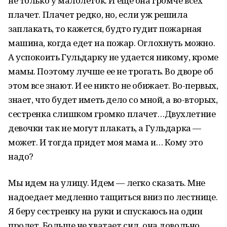
не только у малолеток. И еще она громче всех
плачет. Плачет редко, но, если уж решила
заплакать, то кажется, будто гудит пожарная
машина, когда едет на пожар. Оглохнуть можно.
А успокоить Гульдарку не удается никому, кроме
мамы. Поэтому лучше ее не трогать. Во дворе об
этом все знают. И ее никто не обижает. Во-первых,
знает, что будет иметь дело со мной, а во-вторых,
сестренка слишком громко плачет…Двухлетние
девочки так не могут плакать, а Гульдарка —
может. И тогда придет моя мама и… Кому это
надо?
Мы идем на улицу. Идем — легко сказать. Мне
надоедает медленно тащиться вниз по лестнице.
Я беру сестренку на руки и спускаюсь на один
пролет. Больше не хватает сил, она довольно