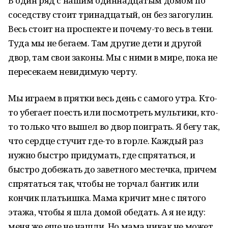
В один ряд с нашим одиннадцатым домом по
соседству стоит тринадцатый, он без загогулин.
Весь стоит на проспекте и почему-то весь в тени.
Туда мы не бегаем. Там другие дети и другой
двор, там свои законы. Мы с ними в мире, пока не
пересекаем невидимую черту.
Мы играем в прятки весь день с самого утра. Кто-
то убегает поесть или посмотреть мультики, кто-
то только что вышел во двор поиграть. Я бегу так,
что сердце стучит где-то в горле. Каждый раз
нужно быстро придумать, где спрятаться, и
быстро добежать до заветного местечка, причем
спрятаться так, чтобы не торчал бантик или
кончик платьишка. Мама кричит мне с пятого
этажа, чтобы я шла домой обедать. А я не иду:
меня же еще не нашли. Но мама никак не может