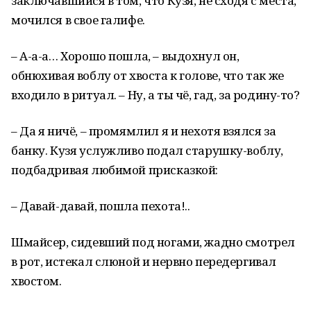
заключавшийся в том, что Кузя, не сходя с места,
мочился в свое галифе.
– А-а-а… Хорошо пошла, – выдохнул он,
обнюхивая воблу от хвоста к голове, что так же
входило в ритуал. – Ну, а ты чё, гад, за родину-то?
– Да я ничё, – промямлил я и нехотя взялся за
банку. Кузя услужливо подал старушку-воблу,
подбадривая любимой присказкой:
– Давай-давай, пошла пехота!..
Шмайсер, сидевший под ногами, жадно смотрел
в рот, истекал слюной и нервно передергивал
хвостом.