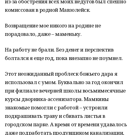
из-за обострения всех моих недугов был спешно
комиссован в родной Мавзолейск.
Возвращение мое никого на родине не
порадовало, даже – маменьку.
На работу не брали. Без денег и перспектив
болтался я еще год, пока внезапно не поумнел.
Этот неожиданный проблеск божьего дара я
использовал с умом. Буквально за год окончил
при филиале вечерней школы восьмимесячные
курсы дворника-ассенизатора. Мамкины
знакомые помогли с работой – устроили
подкрашивать траву и сбивать листья в
городском парке. А время от времени удавалось
даже подработать продувщиком канализации,