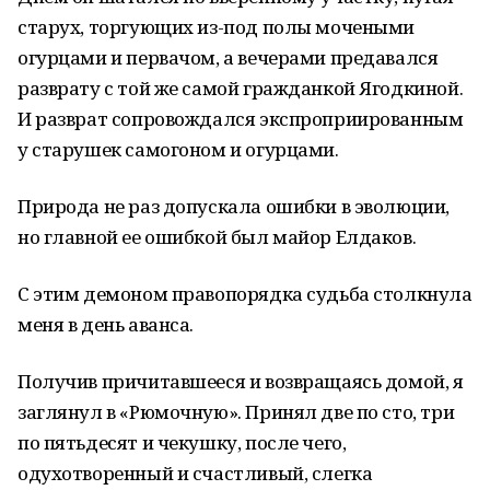
старух, торгующих из-под полы мочеными
огурцами и первачом, а вечерами предавался
разврату с той же самой гражданкой Ягодкиной.
И разврат сопровождался экспроприированным
у старушек самогоном и огурцами.
Природа не раз допускала ошибки в эволюции,
но главной ее ошибкой был майор Елдаков.
С этим демоном правопорядка судьба столкнула
меня в день аванса.
Получив причитавшееся и возвращаясь домой, я
заглянул в «Рюмочную». Принял две по сто, три
по пятьдесят и чекушку, после чего,
одухотворенный и счастливый, слегка