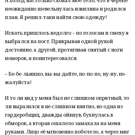
А холод настолько сковал моё тело, что в черепе
неожиданно шевельнулась извилина и родился
план. Я решил-таки найти свою одежду!
Искать пришлось недолго – по голосам и смеху я
выбрался на пост. Прикрывая одной рукой
достояние, а другой, протягивая снятый с ноги
номерок, я поинтересовался:
– Бе-бе-льишко, вы-вы-дайте, по-по-по, ну-ну, по-
жалуйста!
И то ли вид у меня был не слишком опрятный, то
ли выразился я не слишком внятно, но одна из
гардеробщиц, дважды ойкнув, бухнулась в
обморок, а вторая ошалело замахала на меня
руками. Лицо её мгновенно побелело, а через миг