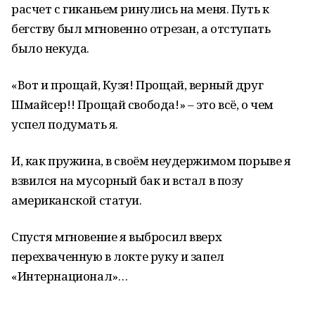
расчет с гиканьем ринулись на меня. Путь к
бегству был мгновенно отрезан, а отступать
было некуда.
«Вот и прощай, Кузя! Прощай, верный друг
Шмайсер!! Прощай свобода!» – это всё, о чем
успел подумать я.
И, как пружина, в своём неудержимом порыве я
взвился на мусорный бак и встал в позу
американской статуи.
Спустя мгновение я выбросил вверх
перехваченную в локте руку и запел
«Интернационал»…