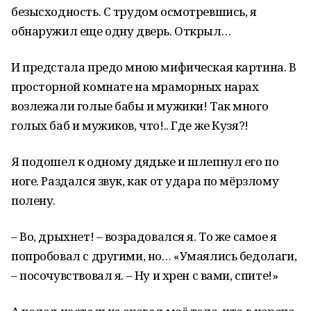
безысходность. С трудом осмотревшись, я
обнаружил еще одну дверь. Открыл…
И предстала предо мною мифическая картина. В
просторной комнате на мраморных нарах
возлежали голые бабы и мужики! Так много
голых баб и мужиков, что!.. Где же Кузя?!
Я подошел к одному дядьке и шлепнул его по
ноге. Раздался звук, как от удара по мёрзлому
полену.
– Во, дрыхнет! – возрадовался я. То же самое я
попробовал с другими, но… «Умаялись бедолаги,
– посочувствовал я. – Ну и хрен с вами, спите!»