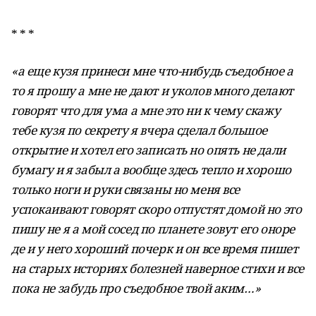
* * *
«а еще кузя принеси мне что-нибудь съедобное а
то я прошу а мне не дают и уколов много делают
говорят что для ума а мне это ни к чему скажу
тебе кузя по секрету я вчера сделал большое
открытие и хотел его записать но опять не дали
бумагу и я забыл а вообще здесь тепло и хорошо
только ноги и руки связаны но меня все
успокаивают говорят скоро отпустят домой но это
пишу не я а мой сосед по планете зовут его оноре
де и у него хороший почерк и он все время пишет
на старых историях болезней наверное стихи и все
пока не забудь про съедобное твой аким…»