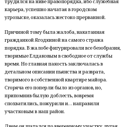
трудился на ниве правопорядка, ибо служебная
карьера, успешно начатая в городском
угрозыске, оказалась жестоко прерванной.
Причиной тому была жалоба, накатанная
гражданкой Ягодкиной на самого стража
порядка. В жалобе фигурировали все безобразия,
творимые Елдаковым в свободное от службы
время. Но главная пакость заключалась в
детальном описании пьянства и разврата,
творимого в собственной квартире майора.
Сгоряча его поперли было из органов, но,
припомнив былую доблесть, вовремя
спохватились, пожурили и… направили
участковым в наш район.
Днем он шатался по вверенному участку, пугая