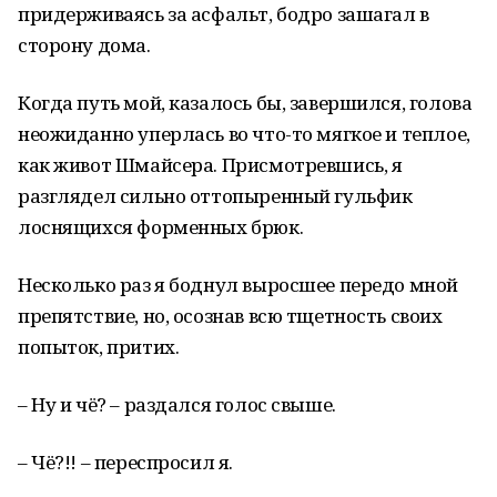
придерживаясь за асфальт, бодро зашагал в
сторону дома.
Когда путь мой, казалось бы, завершился, голова
неожиданно уперлась во что-то мягкое и теплое,
как живот Шмайсера. Присмотревшись, я
разглядел сильно оттопыренный гульфик
лоснящихся форменных брюк.
Несколько раз я боднул выросшее передо мной
препятствие, но, осознав всю тщетность своих
попыток, притих.
– Ну и чё? – раздался голос свыше.
– Чё?!! – переспросил я.