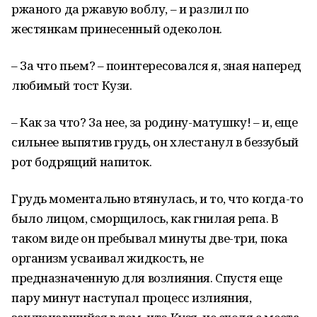
ржаного да ржавую воблу, – и разлил по
жестянкам принесенный одеколон.
– За что пьем? – поинтересовался я, зная наперед
любимый тост Кузи.
– Как за что? За нее, за родину-матушку! – и, еще
сильнее выпятив грудь, он хлестанул в беззубый
рот бодрящий напиток.
Грудь моментально втянулась, и то, что когда-то
было лицом, сморщилось, как гнилая репа. В
таком виде он пребывал минуты две-три, пока
организм усваивал жидкость, не
предназначенную для возлияния. Спустя еще
пару минут наступал процесс излияния,