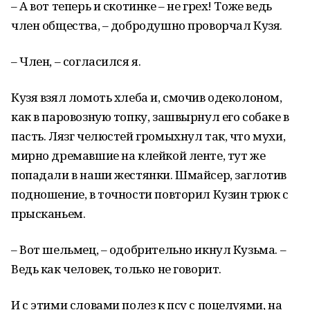
– А вот теперь и скотинке – не грех! Тоже ведь
член общества, – добродушно проворчал Кузя.
– Член, – согласился я.
Кузя взял ломоть хлеба и, смочив одеколоном,
как в паровозную топку, зашвырнул его собаке в
пасть. Лязг челюстей громыхнул так, что мухи,
мирно дремавшие на клейкой ленте, тут же
попадали в наши жестянки. Шмайсер, заглотив
подношение, в точности повторил Кузин трюк с
прысканьем.
– Вот шельмец, – одобрительно икнул Кузьма. –
Ведь как человек, только не говорит.
И с этими словами полез к псу с поцелуями, на