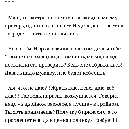
* * *
– Маш, ты завтра, после ночной, зайди к моему,
проверь, один спал или нет. Неделя, как живет на
огороде – опять же, полаялись…
– Не-е-е. Ты, Нюрка, извини, но в этом деле я тебе
больше не помощница. Помнишь, месяц назад
посылала его проверить? Ведь еле отбрыкалась!
Давать надо мужику, и не будет кобелить!
– А я, что, не даю?!! Жрать даю, денег даю, всё
даю!!! Так ведь, паразит, возмущается! Говорит,
надо – в двойном размере, а лучше – в тройном.
Ты хоть понимаешь? Получку б приносил, а то
прохлещет всю да еще «на починку» требует!!!