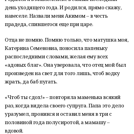
день уходящего года. И родился, прямо скажу,
навеселе. Назвали меня Акимом – в честь
прадеда, спившегося еще при царе.
Отца не помню. Помню только, что матушка моя,
Катерина Семеновна, поносила папеньку
распоследними словами, желая ему всех
«адовых благ». Она уверовала, что отец мой был
произведен на свет для того лишь, чтоб водку
жрать, да баб пугать.
«Чтоб ты сдох!» – повторяла маменька всякий
раз, когда видела своего супруга. Папа это дело
уразумел, проникся и оставил меня в три с
половиной года полусиротой, а мамашу –
вдовой.