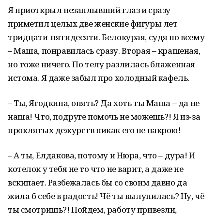
Я приоткрыл незаплывший глаз и сразу
приметил целых две женские фигуры лет
тридцати-пятидесяти. Белокурая, судя по всему
– Маша, понравилась сразу. Вторая – крашеная,
но тоже ничего. По телу разлилась блаженная
истома. Я даже забыл про холодный кафель.
– Ты, Ягодкина, опять? Да хоть ты Маша – да не
наша! Что, подруге помочь не можешь?! Я из-за
проклятых дежурств никак его не накрою!
– А ты, Елдакова, потому и Нюра, что – дура! И
котелок у тебя не то что не варит, а даже не
вскипает. Разбежалась бы со своим давно да
жила б себе в радость! Чё ты вылупилась? Ну, чё
ты смотришь?! Пойдем, работу привезли,