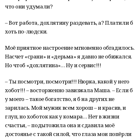
что они удумали?
– Вот работа, дохлятину раздевать, а? Платили б
хоть по-людски.
Моё приятное настроение мгновенно обгадилось.
Насчет «срани» и «дерьма» я давно не обижался.
Но чтоб «дохлятина»… Ну и сервис!!!
– Ты посмотри, посмотри!!! Нюрка, какой у него
хобот!!! – восторженно завизжала Маша. – Если б
у моего – такое богатство, я б на других не
зарилась. Мой мужик всем хорош – и красив, и
глуп, но хоботок как у комара… Нет в жизни
счастья, – подытожила она и сдавила моё
достоянье с такой силой, что глаза мои попёрли