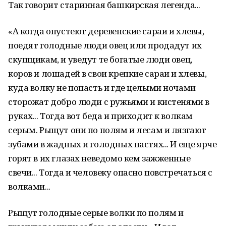
Так говорит старинная башкирская легенда...
«А когда опустеют деревенские сараи и хлевы,
поедят голодные люди овец или продадут их
скупщикам, и уведут те богатые люди овец,
коров и лошадей в свои крепкие сараи и хлевы,
куда волку не попасть и где целыми ночами
сторожат добро люди с ружьями и кистенями в
руках... Тогда вот беда и приходит к волкам
серым. Рыщут они по полям и лесам и лязгают
зубами в жадных и голодных пастях... И еще ярче
горят в их глазах неведомо кем зажженные
свечи... Тогда и человеку опасно повстречаться с
волками...
Рыщут голодные серые волки по полям и