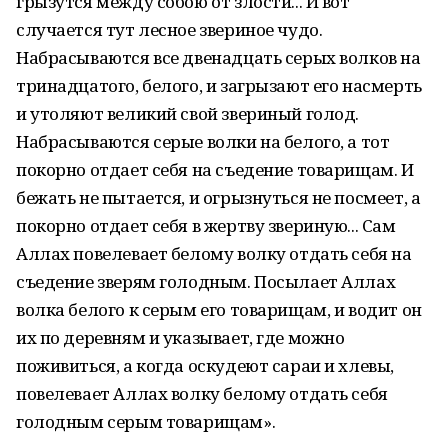
грызутся между собою от злости... И вот
случается тут лесное звериное чудо.
Набрасываются все двенадцать серых волков на
тринадцатого, белого, и загрызают его насмерть
и утоляют великий свой звериный голод.
Набрасываются серые волки на белого, а тот
покорно отдает себя на съедение товарищам. И
бежать не пытается, и огрызнуться не посмеет, а
покорно отдает себя в жертву звериную... Сам
Аллах повелевает белому волку отдать себя на
съедение зверям голодным. Посылает Аллах
волка белого к серым его товарищам, и водит он
их по деревням и указывает, где можно
поживиться, а когда оскудеют сараи и хлевы,
повелевает Аллах волку белому отдать себя
голодным серым товарищам».