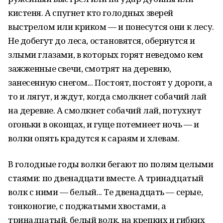
кистеня. А спугнет кто голодных зверей
выстрелом или криком — и понесутся они к лесу.
Не добегут до леса, остановятся, обернутся и
злыми глазами, в которых горят неведомо кем
зажженные свечи, смотрят на деревню,
занесенную снегом... Постоят, постоят у дороги, а
то и лягут, и ждут, когда смолкнет собачий лай
на деревне. А смолкнет собачий лай, потухнут
огоньки в оконцах, и гуще потемнеет ночь — и
волки опять крадутся к сараям и хлевам.
В голодные годы волки бегают по полям целыми
стаями: по двенадцати вместе. А тринадцатый
волк с ними — белый... Те двенадцать — серые,
тонконогие, с поджатыми хвостами, а
тринадцатый, белый волк, на крепких и гибких