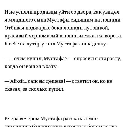
И не успели продавцы уйти со двора, как увидел
я младшего сына Мустафы сидящим на лошади.
Отбивая поджарые бока лошади лутошкой,
красивый черномазый юноша выезжал за ворота.
К себе на хутор угнал Мустафа лошаденку.
— Почем купил, Мустафа? — спросил я старосту,
когда он вошел в хату.
— Ай-яй... сапсем дешева! — ответил он, но не
сказал, за сколько купил.
Вчера вечером Мустафа рассказал мне
старинную башкирскую легенду о белом волке.