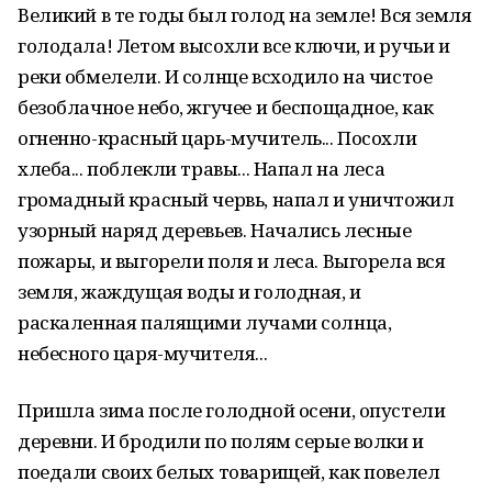
Великий в те годы был голод на земле! Вся земля
голодала! Летом высохли все ключи, и ручьи и
реки обмелели. И солнце всходило на чистое
безоблачное небо, жгучее и беспощадное, как
огненно-красный царь-мучитель... Посохли
хлеба... поблекли травы... Напал на леса
громадный красный червь, напал и уничтожил
узорный наряд деревьев. Начались лесные
пожары, и выгорели поля и леса. Выгорела вся
земля, жаждущая воды и голодная, и
раскаленная палящими лучами солнца,
небесного царя-мучителя...
Пришла зима после голодной осени, опустели
деревни. И бродили по полям серые волки и
поедали своих белых товарищей, как повелел