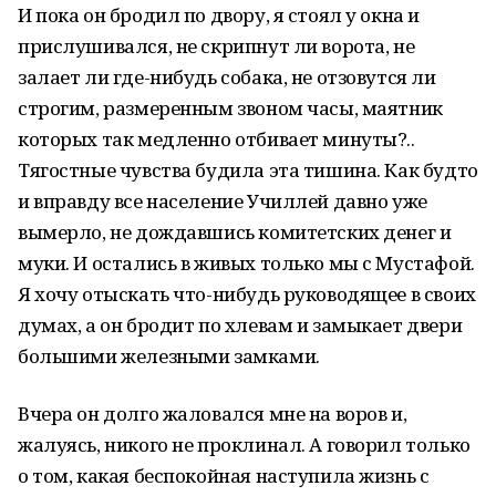
И пока он бродил по двору, я стоял у окна и
прислушивался, не скрипнут ли ворота, не
залает ли где-нибудь собака, не отзовутся ли
строгим, размеренным звоном часы, маятник
которых так медленно отбивает минуты?..
Тягостные чувства будила эта тишина. Как будто
и вправду все население Училлей давно уже
вымерло, не дождавшись комитетских денег и
муки. И остались в живых только мы с Мустафой.
Я хочу отыскать что-нибудь руководящее в своих
думах, а он бродит по хлевам и замыкает двери
большими железными замками.
Вчера он долго жаловался мне на воров и,
жалуясь, никого не проклинал. А говорил только
о том, какая беспокойная наступила жизнь с