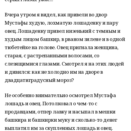
Вчера утром я видел, как привели во двор
Мустафы худую, лохматую лошаденку и пару
овец. Лошаденку привел низенький с темным и
худым лицом башкир, в рваном зилене и в одной
тюбетейке на голове. Овец пригнала женщина,
старая, с растрепанными волосами, со
слезящимися глазами. Смотрел я на этих людей
и дивился: как не холодно им на дворе в
двадцатиградусный мороз?
Не особенно внимательно осмотрел Мустафа
лошадь и овец. Потолковал о чем-то с
продавцами, отпер лавку и насыпал в мешки
башкира и башкирки муку и сколько-то денег
выплатил им за скупленных лошадь и овец.