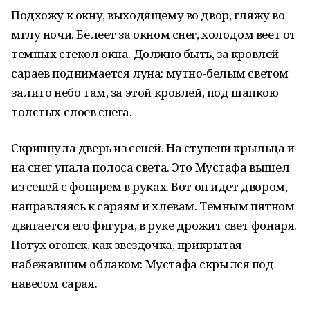
Подхожу к окну, выходящему во двор, гляжу во
мглу ночи. Белеет за окном снег, холодом веет от
темных стекол окна. Должно быть, за кровлей
сараев поднимается луна: мутно-белым светом
залито небо там, за этой кровлей, под шапкою
толстых слоев снега.
Скрипнула дверь из сеней. На ступени крыльца и
на снег упала полоса света. Это Мустафа вышел
из сеней с фонарем в руках. Вот он идет двором,
направляясь к сараям и хлевам. Темным пятном
двигается его фигура, в руке дрожит свет фонаря.
Потух огонек, как звездочка, прикрытая
набежавшим облаком: Мустафа скрылся под
навесом сарая.