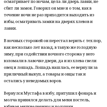
осматривает по ночам, цела ли дверь лавки, не
сбит ли замок. Говорил он мне и о том, как в
течение ночи не раз приходится выходить из
избы, осматривать замки на дверях хлевов и
лавки.
В ночных сторожей он перестал верить с тех пор,
как несколько лет назад, в такую же голодную
зиму, при содействии ночного сторожа у него
взломали в лавочке двери, да и из хлева свели
овец и лошадь. Лошадь нашлась, ее вернули за
приличный выкуп, а товары и овцы так и
остались у неведомых воров.
Вернулся Мустафа в избу, притушил фонарь и
молча принялся делать для меня постель,
взбивая мягкие перины и подушки.