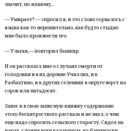
значит, по-нашему...
— Умирает? — спросил я, и это слово сорвалось с
языка как-то нерешительно, как будто стыдно
мне было произнести его.
— Ульган,— повторил башкир.
И он рассказал мне о случаях смерти от
голодовки и в их деревне Училлях, и в
Разбахтино, и в других селениях в округе верст на
сорок или пятьдесят.
Занес я в свою записную книжку содержание
этого бесхитростного рассказа и не знал, о чем
еще надо спросить сельского старосту. Сидел на
нарах, сложив ноги калачиком, по-башкирски,