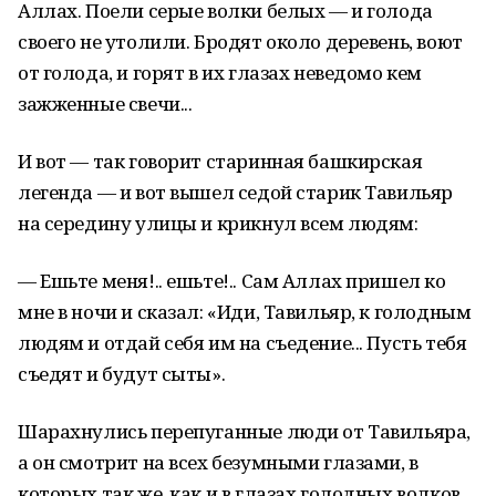
Аллах. Поели серые волки белых — и голода
своего не утолили. Бродят около деревень, воют
от голода, и горят в их глазах неведомо кем
зажженные свечи...
И вот — так говорит старинная башкирская
легенда — и вот вышел седой старик Тавильяр
на середину улицы и крикнул всем людям:
— Ешьте меня!.. ешьте!.. Сам Аллах пришел ко
мне в ночи и сказал: «Иди, Тавильяр, к голодным
людям и отдай себя им на съедение... Пусть тебя
съедят и будут сыты».
Шарахнулись перепуганные люди от Тавильяра,
а он смотрит на всех безумными глазами, в
которых так же, как и в глазах голодных волков,