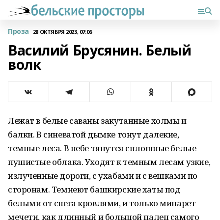
Проза
28 ОКТЯБРЯ 2023, 07:06
Василий Брусянин. Белый
волк
Лежат в белые саваны закутанные холмы и
балки. В синеватой дымке тонут далекие,
темные леса. В небе тянутся сплошные белые
пушистые облака. Уходят к темным лесам узкие,
излученные дороги, с ухабами и с вешками по
сторонам. Темнеют башкирские хаты под
белыми от снега кровлями, и только минарет
мечети, как длинный и большой палец самого