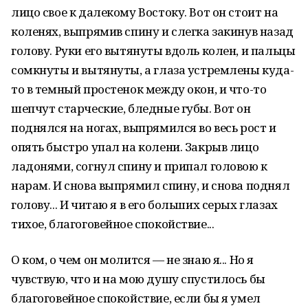
лицо свое к далекому Востоку. Вот он стоит на
коленях, выпрямив спину и слегка закинув назад
голову. Руки его вытянуты вдоль колен, и пальцы
сомкнуты и вытянуты, а глаза устремлены куда-
то в темный простенок между окон, и что-то
шепчут старческие, бледные губы. Вот он
поднялся на ногах, выпрямился во весь рост и
опять быстро упал на колени. Закрыв лицо
ладонями, согнул спину и припал головою к
нарам. И снова выпрямил спину, и снова поднял
голову... И читаю я в его больших серых глазах
тихое, благоговейное спокойствие...
О ком, о чем он молится — не знаю я... Но я
чувствую, что и на мою душу спустилось бы
благоговейное спокойствие, если бы я умел