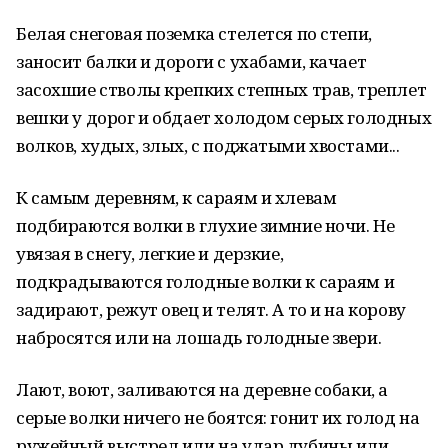
Белая снеговая поземка стелется по степи,
заносит балки и дороги с ухабами, качает
засохшие стволы крепких степных трав, треплет
вешки у дорог и обдает холодом серых голодных
волков, худых, злых, с поджатыми хвостами...
К самым деревням, к сараям и хлевам
подбираются волки в глухие зимние ночи. Не
увязая в снегу, легкие и дерзкие,
подкрадываются голодные волки к сараям и
задирают, режут овец и телят. А то и на корову
набросятся или на лошадь голодные звери.
Лают, воют, заливаются на деревне собаки, а
серые волки ничего не боятся: гонит их голод на
ружейный выстрел или на удар дубины или