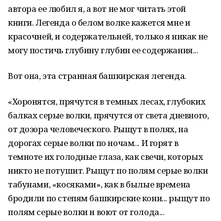
автора ее любил я, а вот не мог читать этой
книги. Легенда о белом волке кажется мне и
красочней, и содержательней, только я никак не
могу постичь глубину глубин ее содержания...
Вот она, эта странная башкирская легенда.
«Хоронятся, прячутся в темных лесах, глубоких
балках серые волки, прячутся от света дневного,
от дозора человеческого. Рыщут в полях, на
дорогах серые волки по ночам... И горят в
темноте их голодные глаза, как свечи, которых
никто не потушит. Рыщут по полям серые волки
табунами, «косяками», как в былые времена
бродили по степям башкирские кони... рыщут по
полям серые волки и воют от голода...