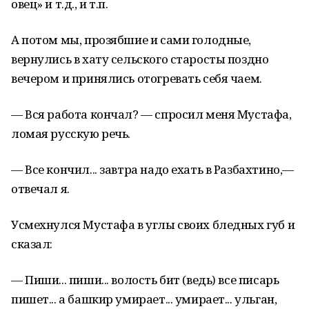
овец» и т.д., и т.п.
А потом мы, прозябшие и сами голодные,
вернулись в хату сельского старосты поздно
вечером и принялись отогревать себя чаем.
— Вся работа кончал? — спросил меня Мустафа,
ломая русскую речь.
— Все кончил... завтра надо ехать в Разбахтино,—
отвечал я.
Усмехнулся Мустафа в углы своих бледных губ и
сказал:
— Пиши... пиши... волость бит (ведь) все писарь
пишет... а башкир умирает... умирает... ульган,