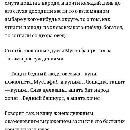
смута пошла в народе, и почти каждый день до
его слуха доходили вести то о взломанном
амбаре у кого-нибудь в округе, то о том, как
угнали лошадь из хлевов какого-нибудь богатея,
то согнали со двора овец.
Свои беспокойные думы Мустафа прятал за
такими рассуждениями:
— Тащит бедный людя овеська... купи,
пожалиста, Мустафа!.. и купим. ...Лошадка тащит
— купим... Сява делаешь... ашать бит народ
хочет... Бедный башкурт, а ашать хочет...
Говорит так, и вижу я: неподвижным,
окаменевшим выражением застыл в его больших
серых глазах ужас...