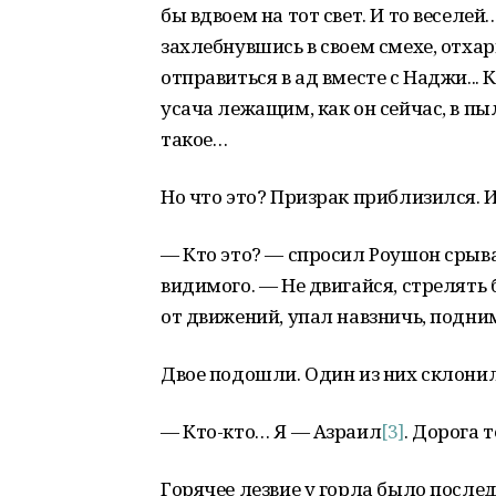
бы вдвоем на тот свет. И то веселей
захлебнувшись в своем смехе, отхар
отправиться в ад вместе с Наджи...
усача лежащим, как он сейчас, в п
такое…
Но что это? Призрак приблизился. И
— Кто это? — спросил Роушон срыва
видимого. — Не двигайся, стрелять 
от движений, упал навзничь, подни
Двое подошли. Один из них склони
— Кто-кто… Я — Азраил
[3]
. Дорога т
Горячее лезвие у горла было послед