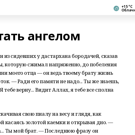
+15 °С
Облач
тать ангелом
 из сидевших у дастархана бородачей, сказав
лы, которую сжимал напряженно, до побеления
ни моего отца — он ведь твоему брату жизнь
ок. — Ради его памяти не надо... Ты же знаешь,
 тебе верну... Видит Аллах, я тебе все сполна
качивая свою пиалу на весу и глядя, как
ой касаясь золотой каемки и открывая дно. —
а... Ты мой брат. — Последнюю фразу он