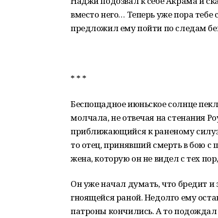
Наджи подозвал к себе Акрама и ска
вместо него… Теперь уже пора тебе
предложил ему пойти по следам б
* * *
Беспощадное июньское солнце пекл
молчала, не отвечая на стенания Р
приближающийся к раненому силуэ
то отец, принявший смерть в бою с
жена, которую он не видел с тех пор,
Он уже начал думать, что бредит и
гноящейся раной. Недолго ему остав
патроны кончились. А то подождал 