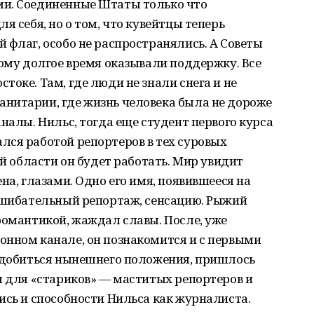
ми. Соединенные Штаты только что
я себя, но о том, что кувейтцы теперь
 флаг, особо не распространялись. А Советы
кому долгое время оказывали поддержку. Все
оке. Там, где люди не знали снега и не
нитарии, где жизнь человека была не дороже
налы. Нильс, тогда еще студент первого курса
лся работой репортеров в тех суровых
ой области он будет работать. Мир увидит
на, глазами. Одно его имя, появившееся на
гсшибательный репортаж, сенсацию. Рыжий
романтикой, жаждал славы. После, уже
онном канале, он познакомится и с первыми
ы добиться нынешнего положения, пришлось
л для «стариков» — маститых репортеров и
ись и способности Нильса как журналиста.