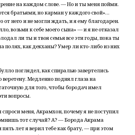
арение на каждом слове. — Но и ты меня пойми.
тся братьями, но карман у каждого свой»…
 от него и не могли ждать, и я ему благодарен.
о, возьми к себе моего сына» — и я не отказал
лодал ли ты и твоя семья все эти годы, пока ты
а полях, как декханы? Умер ли кто-либо из них
булло поглядел, как спиралью завертелись
о веретену. Медленно поднял глаза на
таточную для того, чтобы бородач имел
эти вопросы.
ты спроси меня, Акрамхон, почему я не поступил
Помнишь тот случай? А? — Борода Акрама
и пять лет я верил тебе как брату, — при этом