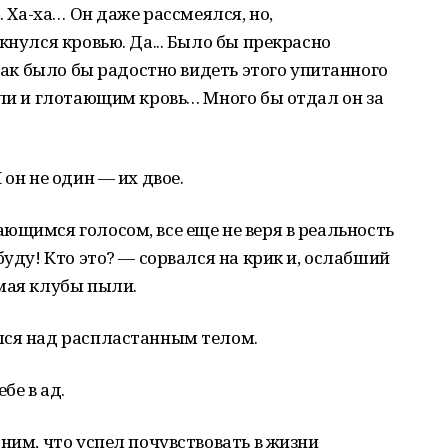
… Ха-ха… Он даже рассмеялся, но,
кнулся кровью. Да... Было бы прекрасно
 Как было бы радостно видеть этого упитанного
ыли и глотающим кровь… Много бы отдал он за
 он не один — их двое.
ющимся голосом, все еще не веря в реальность
буду! Кто это? — сорвался на крик и, ослабший
мая клубы пыли.
лся над распластанным телом.
ебе в ад.
ним, что успел почувствовать в жизни