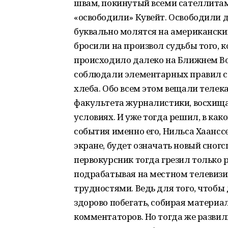
швам, покинутый всеми сателлита
«освободили» Кувейт. Освободили дл
буквально молятся на американский
бросили на произвол судьбы того, 
происходило далеко на Ближнем Вост
соблюдали элементарных правил са
хлеба. Обо всем этом вещали телека
факультета журналистики, восхища
условиях. И уже тогда решил, в как
события именно его, Нильса Хаанссе
экране, будет означать новый сно
первокурсник тогда грезил только 
подрабатывая на местном телевизи
трудностями. Ведь для того, чтоб
здорово побегать, собирая материа
комментаторов. Но тогда же развил