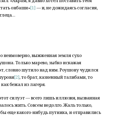
зал: «Акрам, я давно хотел поставить тебя
 стать онбаши»
[1]
— и, не дожидаясь согласия,
еглеца…
о неимоверно, выжженная земля сухо
оушона. Только марево, зыбко искажая
т, словно шутило над ним. Роушону чудился
 шурови
[2]
, то брат, казненный талибами, то
 как бежал из лагеря.
 этот силуэт — всего лишь иллюзия, вызванная
алось жить. Совсем недолго. Жаль только,
бы еще какого-нибудь путника, и отправились