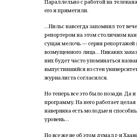
Параллельно с работой на телеканал
его и приметили.
…Нильс навсегда запомнил тот веч
репортером на этом столичном канал
сущая мелочь — серия репортажей 
возмущенного лица… Никаких заказн
них будет часто упоминаться назва
выпустившийся из стен университе
журналиста согласился.
Но теперь все это было позади. Да 
программу. На него работает целая
наверняка есть молодые и способны
уровень…
Но все же не об этом думал г-н Хаа