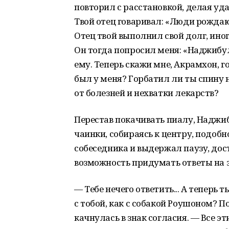
повторил с расстановкой, делая уд
Твой отец говаривал: «Люди рождаю
Отец твой выполнил свой долг, иного
Он тогда попросил меня: «Наджибулл
ему. Теперь скажи мне, Акрамхон, го
был у меня? Горбатил ли ты спину н
от болезней и нехватки лекарств?
Перестав покачивать пиалу, Наджи
чаинки, собираясь к центру, подобн
собеседника и выдержал паузу, дос
возможность придумать ответы на 
— Тебе нечего ответить... А теперь 
с тобой, как с собакой Роушоном? 
качнулась в знак согласия. — Все эт