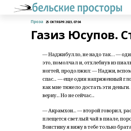
Проза
25 ОКТЯБРЯ 2023, 07:04
Газиз Юсупов. С
— Наджибулло, не надо так… — один
это, помолчал и, отхлебнув из пиа
ногтей, продолжил: — Наджи, вспом
спас... — еще один напряженный глот
как мне тяжело достать эти деньги. Я
верну... Но не сейчас...
— Акрамхон... — второй говорил, рас
плещется светлый чай в пиале, пор
Воистину я вижу в тебе только брат