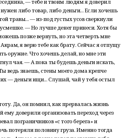
еседника, — тебе и твоим людям я доверил
не нужен либо товар, либо деньги... Если хочешь
ой травы... — из-под густых усов сверкнули
 усмешке. — Но лучше денег принеси. Хотя бы
 можешь позже вернуть, но эта четверть мне
 Акрам, я верю тебе как брату. Сейчас я отпущу
ять оружие. Что хочешь делай, но мне эти
нул чая. — А пока ты будешь деньги искать,
 Ты ведь знаешь, стены моего дома крепче
них — деньги ищи... Слушай, чай у тебя остыл
оту. Да, он помнил, как прервалась жизнь
й ему доверили организовать переход через
евал пограничников «с того берега» и
ночь потеряли половину груза. Именно тогда