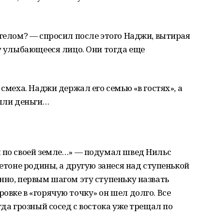
нгелом? — спросил после этого Наджи, вытирая
му улыбающееся лицо. Они тогда еще
 смеха. Наджи держал его семью «в гостях», а
были деньги…
ы по своей земле…» — подумал швед Нильс
бетоне родины, а другую занеся над ступенькой
нно, первым шагом эту ступеньку назвать
овке в «горячую точку» он шел долго. Все
гда грозный сосед с востока уже трещал по