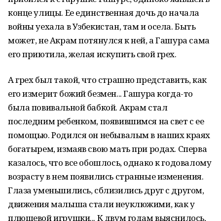
конце улицы. Ее единственная дочь до начала
войны уехала в Узбекистан, там и осела. Быть
может, не Акрам потянулся к ней, а Гашура сама
его приютила, желая искупить свой грех.
А грех был такой, что страшно представить, как
его измерит божий безмен... Гашура когда-то
была повивальной бабкой. Акрам стал
последним ребенком, появившимся на свет с ее
помощью. Родился он небывалым в наших краях
богатырем, измаяв свою мать при родах. Сперва
казалось, что все обошлось, однако к годовалому
возрасту в нем появились странные изменения.
Глаза уменьшились, сблизились друг с другом,
движения малыша стали неуклюжими, как у
плюшевой игрушки... К двум годам выяснилось,