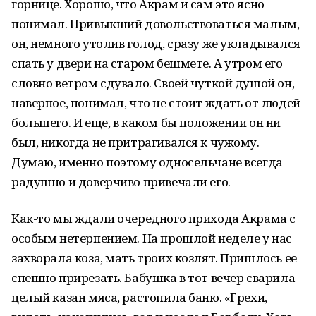
горнице. Хорошо, что Акрам и сам это ясно
понимал. Привыкший довольствоваться малым,
он, немного утолив голод, сразу же укладывался
спать у двери на старом бешмете. А утром его
словно ветром сдувало. Своей чуткой душой он,
наверное, понимал, что не стоит ждать от людей
большего. И еще, в каком бы положении он ни
был, никогда не притрагивался к чужому.
Думаю, именно поэтому односельчане всегда
радушно и доверчиво привечали его.
Как-то мы ждали очередного прихода Акрама с
особым нетерпением. На прошлой неделе у нас
захворала коза, мать троих козлят. Пришлось ее
спешно прирезать. Бабушка в тот вечер сварила
целый казан мяса, растопила баню. «Грехи,