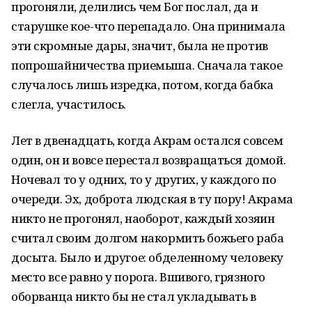
прогоняли, делились чем Бог послал, да и
старушке кое-что перепадало. Она принимала
эти скромные дары, значит, была не против
попрошайничества приемыша. Сначала такое
случалось лишь изредка, потом, когда бабка
слегла, участилось.
Лет в двенадцать, когда Акрам остался совсем
один, он и вовсе перестал возвращаться домой.
Ночевал то у одних, то у других, у каждого по
очереди. Эх, доброта людская в ту пору! Акрама
никто не прогонял, наоборот, каждый хозяин
считал своим долгом накормить божьего раба
досыта. Было и другое: обделенному человеку
место все равно у порога. Вшивого, грязного
оборванца никто бы не стал укладывать в