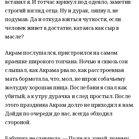
вставил я. И тотчас юркнул под одеяло, заметив
строгий взгляд отца. Ну и дурак, ляпнул, не
подумав. Да и откуда взяться чуткости, если
человек живет в достатке, катаясь как сыр в
масле?
Акрам послушался, пристроился на самом
краешке широкого топчана. Ночью я сквозь сон
слышал, как Акрама рвало, как расстроенная
мать бормотала, что, мол, не впрок собачьему
желудку хорошая пища. После бани я спал как
убитый, а к утру дурачка и след простыл. После
этого праздника Акрам долго не приходил к нам.
Дойдя по очереди до нас, всегда обходил
стороной.
Бабушка не стерпела: — Поди-ка, узнай, почему