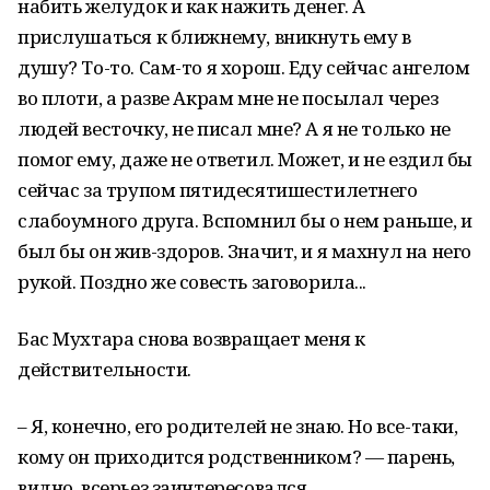
набить желудок и как нажить денег. А
прислушаться к ближнему, вникнуть ему в
душу? То-то. Сам-то я хорош. Еду сейчас ангелом
во плоти, а разве Акрам мне не посылал через
людей весточку, не писал мне? А я не только не
помог ему, даже не ответил. Может, и не ездил бы
сейчас за трупом пятидесятишестилетнего
слабоумного друга. Вспомнил бы о нем раньше, и
был бы он жив-здоров. Значит, и я махнул на него
рукой. Поздно же совесть заговорила...
Бас Мухтара снова возвращает меня к
действительности.
– Я, конечно, его родителей не знаю. Но все-таки,
кому он приходится родственником? — парень,
видно, всерьез заинтересовался...