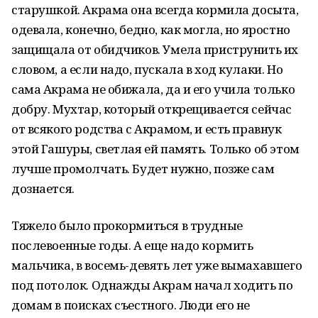
старушкой. Акрама она всегда кормила досыта,
одевала, конечно, бедно, как могла, но яростно
защищала от обидчиков. Умела приструнить их
словом, а если надо, пускала в ход кулаки. Но
сама Акрама не обижала, да и его учила только
добру. Мухтар, который открещивается сейчас
от всякого родства с Акрамом, и есть правнук
этой Гашуры, светлая ей память. Только об этом
лучше промолчать. Будет нужно, позже сам
дознается.
Тяжело было прокормиться в трудные
послевоенные годы. А еще надо кормить
мальчика, в восемь-девять лет уже вымахавшего
под потолок. Однажды Акрам начал ходить по
домам в поисках съестного. Люди его не