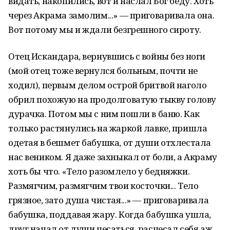
видать, накопились, вот и наслал Бог беду. Хоть
через Акрама замолим...» — приговаривала она.
Вот потому мы и ждали безгрешного сироту.
Отец Искандара, вернувшись с войны без ноги
(мой отец тоже вернулся больным, почти не
ходил), первым делом острой бритвой наголо
обрил похожую на продолговатую тыкву голову
дурачка. Потом мы с ним пошли в баню. Как
только растянулись на жаркой лавке, пришла
одетая в бешмет бабушка, от души отхлестала
нас веником. Я даже захныкал от боли, а Акраму
хоть бы что. «Тело разомлело у бедняжки.
Размягчим, размягчим твои косточки... Тело
грязное, зато душа чистая...» — приговаривала
бабушка, поддавая жару. Когда бабушка ушла,
друг начал от души чесаться, расчесал себя аж