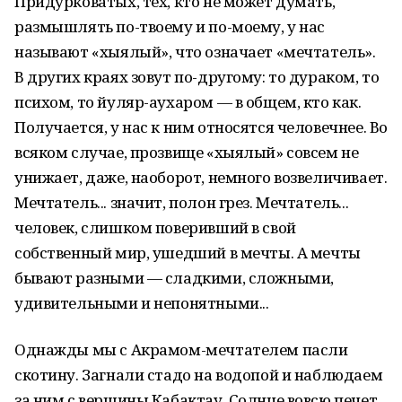
Придурковатых, тех, кто не может думать,
размышлять по-твоему и по-моему, у нас
называют «хыялый», что означает «мечтатель».
В других краях зовут по-другому: то дураком, то
психом, то йуляр-аухаром — в общем, кто как.
Получается, у нас к ним относятся человечнее. Во
всяком случае, прозвище «хыялый» совсем не
унижает, даже, наоборот, немного возвеличивает.
Мечтатель... значит, полон грез. Мечтатель...
человек, слишком поверивший в свой
собственный мир, ушедший в мечты. А мечты
бывают разными — сладкими, сложными,
удивительными и непонятными...
Однажды мы с Акрамом-мечтателем пасли
скотину. Загнали стадо на водопой и наблюдаем
за ним с вершины Кабактау. Солнце вовсю печет,