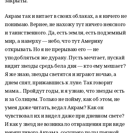
закрыты.
Акрам так и витает в своих облаках, а я ничего не
понимаю. Вернее, не нахожу тут ничего неясного
и таинственного. Да, есть земля, есть подземный
мир, а наверху — небо, что тут Америку
открывать. Но я не прерываю его — не
уподобляться же дураку. Пусть мечтает, пускай
видит звезды средь бела дня — кто ему мешает?
Я же знаю, звезды светятся и играют ночью, а
днем спят, прижавшись к луне. Так говорит
мама... Пройдут годы, и я узнаю, что звезды есть
и за Солнцем. Только не пойму, как об этом, не
умея даже читать, ведал Акрам? Как он
чувствовал их и видел даже при дневном свете?
И как у звезд не возникало отвращения при виде
неряшливого Акрама, сосущего полы грязной