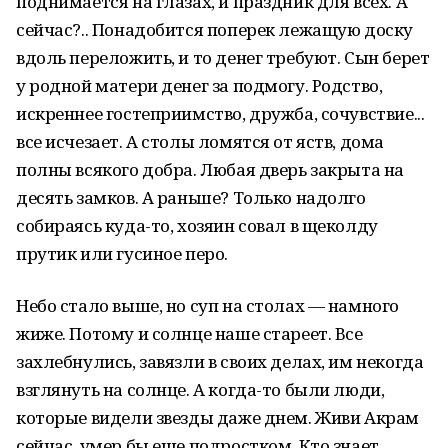
поднимается на глазах, и праздник для всех. А
сейчас?.. Понадобится поперек лежащую доску
вдоль переложить, и то денег требуют. Сын берет
у родной матери денег за подмогу. Родство,
искреннее гостеприимство, дружба, сочувствие...
все исчезает. А столы ломятся от яств, дома
полны всякого добра. Любая дверь закрыта на
десять замков. А раньше? Только надолго
собираясь куда-то, хозяин совал в щеколду
прутик или гусиное перо.
Небо стало выше, но суп на столах — намного
жиже. Потому и солнце наше стареет. Все
захлебнулись, завязли в своих делах, им некогда
взглянуть на солнце. А когда-то были люди,
которые видели звезды даже днем. Живи Акрам
сейчас, умер бы еще подростком. Кто знает,