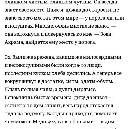
слишком чистым, слишком чутким. Он всегда
знает свое место. Даже я, дожив до старости, не
знаю своего места в этом мире — у порога ли, или
в подушках. Многие, очень многие не знают, —
она вздохнула и повернулась ко мне: — Зови
Акрама, найдется ему место у порога.
Эх, были же времена, какими же милосердными
и великодушными были когда-то люди,
последним куском хлеба делились. А теперь все
вокруг живут в достатке, сыты, одеты-обуты.
Жизнь полная чаша, а души дырявые.
Вспомнишь былые времена, диву даешься —
если кто-то дом ставит, весь народ стекается
туда на подмогу. Каждый приходит, помогает
чем может. Медовуху варят бочками — и дом