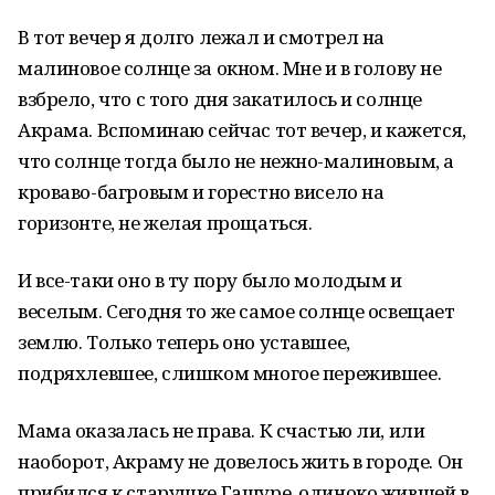
В тот вечер я долго лежал и смотрел на
малиновое солнце за окном. Мне и в голову не
взбрело, что с того дня закатилось и солнце
Акрама. Вспоминаю сейчас тот вечер, и кажется,
что солнце тогда было не нежно-малиновым, а
кроваво-багровым и горестно висело на
горизонте, не желая прощаться.
И все-таки оно в ту пору было молодым и
веселым. Сегодня то же самое солнце освещает
землю. Только теперь оно уставшее,
подряхлевшее, слишком многое пережившее.
Мама оказалась не права. К счастью ли, или
наоборот, Акраму не довелось жить в городе. Он
прибился к старушке Гашуре, одиноко жившей в