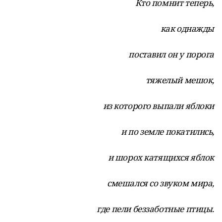
Кто помнит теперь,
как однажды
поставил он у порога
тяжелый мешок,
из которого выпали яблоки
и по земле покатились,
и шорох катящихся яблок
смешался со звуком мира,
где пели беззаботные птицы.