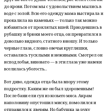
до крови. Потом мы с удовольствием мылись в
воде с золой. Всю его одежду мама выстирала и
прокалила на каменьях — только так можно
избавиться от проклятых вшей. Приодевшись в
рубашку и брюки моего отца, он превратился в
довольно видного, статного юношу. И только
черные глаза, словно овечьи кругляшки,
оставались тусклыми и неживыми. Смотрел он
исподлобья, виновато — в эти глаза уже навеки
вселилась убогость...
Вот диво, одежда отца была впору этому
подростку. Каким же он был здоровенным!
После бани ели суп из козьего мяса. Акрам
наполовину опустошил миску, помолился и
отправился к дверям. Но бабушка за руку