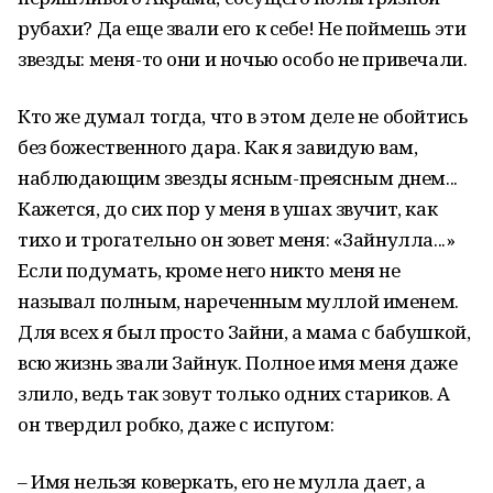
рубахи? Да еще звали его к себе! Не поймешь эти
звезды: меня-то они и ночью особо не привечали.
Кто же думал тогда, что в этом деле не обойтись
без божественного дара. Как я завидую вам,
наблюдающим звезды ясным-преясным днем...
Кажется, до сих пор у меня в ушах звучит, как
тихо и трогательно он зовет меня: «Зайнулла...»
Если подумать, кроме него никто меня не
называл полным, нареченным муллой именем.
Для всех я был просто Зайни, а мама с бабушкой,
всю жизнь звали Зайнук. Полное имя меня даже
злило, ведь так зовут только одних стариков. А
он твердил робко, даже с испугом:
– Имя нельзя коверкать, его не мулла дает, а