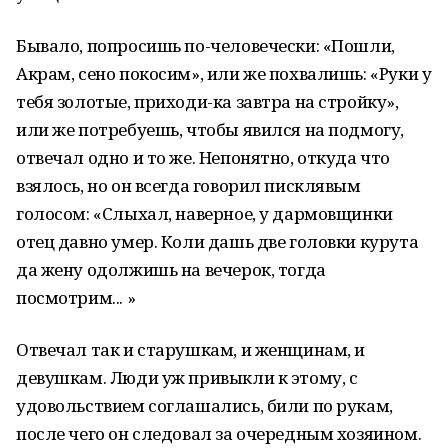
Бывало, попросишь по-человечески: «Пошли,
Акрам, сено покосим», или же похвалишь: «Руки у
тебя золотые, приходи-ка завтра на стройку»,
или же потребуешь, чтобы явился на подмогу,
отвечал одно и то же. Непонятно, откуда что
взялось, но он всегда говорил писклявым
голосом: «Слыхал, наверное, у дармовщинки
отец давно умер. Коли дашь две головки курута
да жену одолжишь на вечерок, тогда
посмотрим... »
Отвечал так и старушкам, и женщинам, и
девушкам. Люди уж привыкли к этому, с
удовольствием соглашались, били по рукам,
после чего он следовал за очередным хозяином.