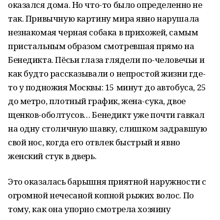
оказался дома. Но что-то было определенно не
так. Привычную картину мира явно нарушала
незнакомая черная собака в прихожей, самым
пристальным образом смотревшая прямо на
Бенедикта. Пёсьи глаза глядели по-человечьи и
как будто рассказывали о непростой жизни где-
то у подножия Москвы: 15 минут до автобуса, 25
до метро, плотный график, жена-сука, двое
щенков-оболтусов… Бенедикт уже почти гавкал
на одну столичную шавку, слишком задравшую
свой нос, когда его отвлек быстрый и явно
женский стук в дверь.
Это оказалась барышня приятной наружности с
огромной нечесаной копной рыжих волос. По
тому, как она упорно смотрела хозяину