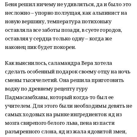
Беня решил ничему не удивляться, да и было это
несложно – упорно ползущая, как альпинист на
новую вершину, температура потихоньку
оставляла все заботы позади, в суете городов,
оставляя у сердца только одну – когда же
наконец пик будет покорен.
Как выяснилось, саламандра Вера хотела
сделать особенный подарок своему отцу на ночь
смены тысячелетий. Она решила приготовить
водку по древнему рецепту гуру
Падмасамбхавы, который когда-то был ее
учителем. Для этого были необходимы девять не
самых ходовых на рынке ингредиентов: яд из
мозга свирепого белого льва, пена из пасти
разъяренного слона, яд из жала ядовитой змеи,