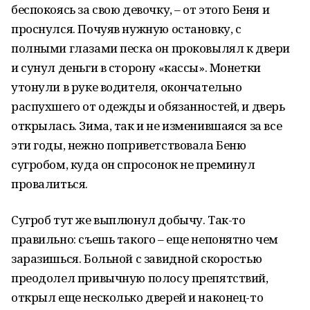
беспокоясь за свою девочку, – от этого Беня и
проснулся. Почуяв нужную остановку, с
полными глазами песка он проковылял к двери
и сунул деньги в сторону «кассы». Монетки
утонули в руке водителя, окончательно
распухшего от одежды и обязанностей, и дверь
открылась. Зима, так и не изменившаяся за все
эти годы, нежно поприветствовала Беню
сугробом, куда он спросонок не преминул
провалиться.
Сугроб тут же выплюнул добычу. Так-то
правильно: съешь такого – еще непонятно чем
заразишься. Больной с завидной скоростью
преодолел привычную полосу препятствий,
открыл еще несколько дверей и наконец-то