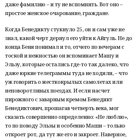
даже фамилию – и ту не вспомнить. Вот оно –
простое женское очарование, граждане.
Когда Бенедикту стукнуло 25, он и сам уже не
знал, какой черт дернул его уйти к Айгуль. Не до
конца Беня понимал и то, отчего по вечерам с
тоской и нежностью он вспоминает Машу и
Эльзу, которые остались где-то так далеко, что
даже юркие телеграммы туда не ходили, – что
уж говорить о жесткокрылых самолетах или
неповоротливых поездах. И если насчет
пирожного с заварным кремом Бенедикт
Бенедиктович, прошагав четверть века, мог
сказать совершенно определенно: «Не люблю»,
то по поводу Эльзы и особенно Маши – только
откроет рот, да тут же его и закроет. Наверное,