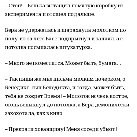
–
Стоп! – Бенька вытащил помятую коробку из
эксперимента и отошел подальше.
Вера не удержалась и шарахнула молотком по
полу, из-за чего Басё подпрыгнул и залаял, а с
потолка посыпалась штукатурка.
– Много не поместится. Может быть, бумага…
– Так пиши же мне письма мелким почерком, о
Бенедикт, сын Бенедикта, и тогда, может быть,
тебя не сожрет Время! – Молоток исчез в костре,
огонь вспыхнул до потолка, а Вера демонически
захохотала, как в кино.
– Прекрати хованщину! Меня соседи убьют!