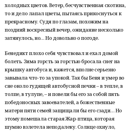
холодных цветов. Ветер, бесчувственная скотина,
то и дело лапал цветы, пытаясь прикоснуться к
прекрасному. Судя по глазам, похожим на
поздний воскресный вечер, ожидание несколько
затянулось, но… Но довольно о погоде.
Бенедикт плохо себя чувствовал и ехал домой
болеть. Зима горсть за горстью бросала снег на
крышку автобуса и, кажется, вполне серьезно
завывала что-то за упокой. Так бы Беня и умер во
сне около гудящей автобусной печки – в тепле, в
толпе, в тулупе, – и повели бы его за собой пять
победоносных завоевателей, а божественные
матери пяти семей защищали бы его сзади… Но
этому помешала старая Жар-птица, которая
шумно взлетела неподалеку. Солнце охнуло,