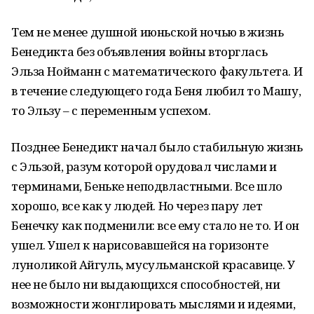
Тем не менее душной июньской ночью в жизнь
Бенедикта без объявления войны вторглась
Эльза Нойманн с математического факультета. И
в течение следующего года Беня любил то Машу,
то Эльзу – с переменным успехом.
Позднее Бенедикт начал было стабильную жизнь
с Эльзой, разум которой орудовал числами и
терминами, Беньке неподвластными. Все шло
хорошо, все как у людей. Но через пару лет
Бенечку как подменили: все ему стало не то. И он
ушел. Ушел к нарисовавшейся на горизонте
луноликой Айгуль, мусульманской красавице. У
нее не было ни выдающихся способностей, ни
возможности жонглировать мыслями и идеями,