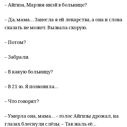
– Айгиза, Марзия-инэй в больнице?
– Да, мама… Занесла я ей лекарства, а она и слова
сказать не может. Вызвала скорую.
– Потом?
– Забрали.
– В какую больницу?
– В 21-ю. Я позвонила…
– Что говорят?
– Умерла она, мама… – голос Айгизы дрожал, на
глазах блеснули слёзы. – Так жаль её…