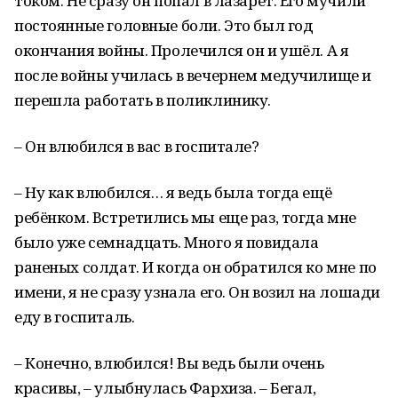
током. Не сразу он попал в лазарет. Его мучили
постоянные головные боли. Это был год
окончания войны. Пролечился он и ушёл. А я
после войны училась в вечернем медучилище и
перешла работать в поликлинику.
– Он влюбился в вас в госпитале?
– Ну как влюбился… я ведь была тогда ещё
ребёнком. Встретились мы еще раз, тогда мне
было уже семнадцать. Много я повидала
раненых солдат. И когда он обратился ко мне по
имени, я не сразу узнала его. Он возил на лошади
еду в госпиталь.
– Конечно, влюбился! Вы ведь были очень
красивы, – улыбнулась Фархиза. – Бегал,