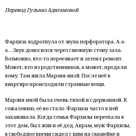
Перевод Гульназ Адигамовой
Фархиза вздрогнула от звука перфоратора. А-а-
а… Звук доносился через смежную стену зала.
Возможно, кто-то переезжает и затеял ремонт.
Может, кто из родственников, а может, продали
кому. Там жила Марзия-инэй. После неё в
квартире происходили странные вещи.
Марзия-инэй была очень тихой и сдержанной. К
сожалению, её не стало. Фархиза часто к ней
захаживала. Когда семья Фархизы переехала в
этот дом, был жив и её дед. Акрам, муж Фархизы,
в свободное время сидел с ним на скамейке и