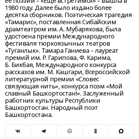
её поэзии – «Еще встретимся» – вышла в
1980 году. Далее было издано более
десятка сборников. Поэтическая трагедия
«Тамарис», поставленная Сибайским
драмтеатром им. А. Мубарякова, была
удостоена премии Международного
фестиваля тюркоязычных театров
«Туганлык». Тамара Ганиева – лауреат
премий им. Р. Гарипова, Ф. Карима,
Б. Бикбая, Международного конкурса
рассказов им. М. Кашгари, Всероссийской
литературной премии «Словес
связующая нить», конкурса поэм «Мой
славный Башкортостан!». Заслуженный
работник культуры Республики
Башкортостан. Народный поэт
Башкортостана.