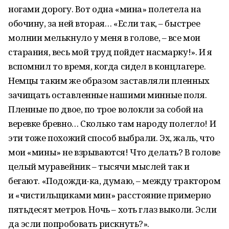
ногами дорогу. Вот одна «мина» полетела на
обочину, за ней вторая… «Если так, – быстрее
молнии мелькнуло у меня в голове, – все мои
старания, весь мой труд пойдет насмарку!». И я
вспомнил то время, когда сидел в концлагере.
Немцы таким же образом заставляли пленных
зачищать оставленные нашими минные поля.
Пленные по двое, по трое волокли за собой на
веревке бревно… Сколько там народу полегло! И
эти тоже похожий способ выбрали. Эх, жаль, что
мои «мины» не взрываются! Что делать? В голове
целый муравейник – тысячи мыслей так и
бегают. «Подожди-ка, думаю, – между трактором
и «чистильщиками мин» расстояние примерно
пятьдесят метров. Ночь – хоть глаз выколи. Эсли
да эсли попробовать рискнуть?».