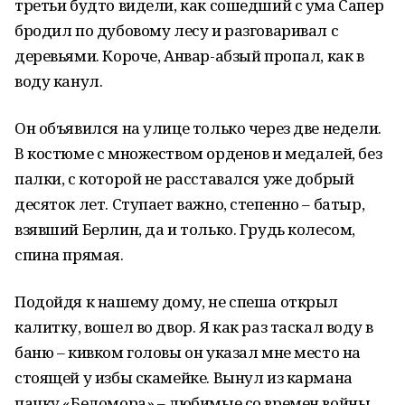
третьи будто видели, как сошедший с ума Сапер
бродил по дубовому лесу и разговаривал с
деревьями. Короче, Анвар-абзый пропал, как в
воду канул.
Он объявился на улице только через две недели.
В костюме с множеством орденов и медалей, без
палки, с которой не расставался уже добрый
десяток лет. Ступает важно, степенно – батыр,
взявший Берлин, да и только. Грудь колесом,
спина прямая.
Подойдя к нашему дому, не спеша открыл
калитку, вошел во двор. Я как раз таскал воду в
баню – кивком головы он указал мне место на
стоящей у избы скамейке. Вынул из кармана
пачку «Беломора» – любимые со времен войны