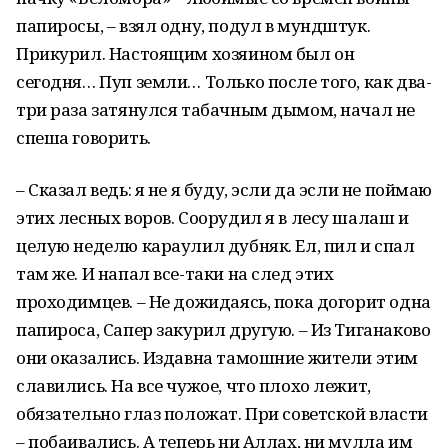
папиросы, – взял одну, подул в мундштук.
Прикурил. Настоящим хозяином был он
сегодня… Пуп земли… Только после того, как два-
три раза затянулся табачным дымом, начал не
спеша говорить.
– Сказал ведь: я не я буду, эсли да эсли не поймаю
этих лесных воров. Соорудил я в лесу шалаш и
целую неделю караулил дубняк. Ел, пил и спал
там же. И напал все-таки на след этих
проходимцев. – Не дожидаясь, пока догорит одна
папироса, Сапер закурил другую. – Из Тиганаково
они оказались. Издавна тамошние жители этим
славились. На все чужое, что плохо лежит,
обязательно глаз положат. При советской власти
– побаивались. А теперь ни Аллах, ни мулла им