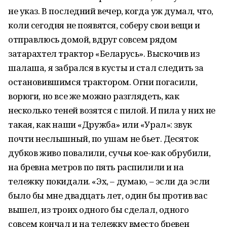
не указ. В последний вечер, когда уж думал, что,
коли сегодня не появятся, соберу свои вещи и
отправлюсь домой, вдруг совсем рядом
затарахтел трактор «Беларусь». Выскочив из
шалаша, я забрался в кусты и стал следить за
остановившимся трактором. Огни погасили,
ворюги, но все же можно разглядеть, как
несколько теней возятся с пилой. И пила у них не
такая, как наши «Дружба» или «Урал»: звук
почти неслышный, по ушам не бьет. Десяток
дубков живо повалили, сучья кое-как обрубили,
на бревна метров по пять распилили и на
тележку покидали. «Эх, – думаю, – эсли да эсли
было бы мне двадцать лет, один бы против вас
вышел, из троих одного бы сделал, одного
совсем кончал и на тележку вместо бревен