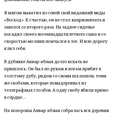
Я мигом выкатил из сеней свой видавший виды
«Восход». К счастью, он не стал капризничать и
завелся со второго раза. На заднее сиденье
посадил своего восемнадцатилетнего сына и со
скоростью молнии помчался в лес. И всю дорогу
клял себя.
В дубняке Анвар-абзыя долго искать не
пришлось. Он был по рукам и ногам прибит к
толстому дубу, рядом со своим шалашом, теми
же скобами, которые повыдергивал из
телеграфных столбов. А одну скобу вбили прямо
в сердце…
На похороны Анвар-абзыя собралась вся деревня.