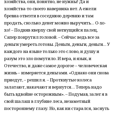
хозяйства, они, понятно, не нужны! Да и
хозяйства-то своего наверняка нет. А ежели
бревна отвезти в соседнюю деревню и там
продать, сколько денег можно выручить… О-хо-
хо! – Подняв кверху свой негнущийся палец,
Сапер покрутил головой. – Сейчас ведь все за
деньги умереть готовы. Деньги, деньги, деньги… У
каждого на языке только это слово, и душу и
разум это зло помутило. И вера, и язык, и
Отечество, и даже самое дорогое – человеческая
жизнь – измеряется деньгами. «Однако они снова
приедут, – решил я. – Проткнутые колеса
залатают, накачают и вернутся… Теперь надо
быть вдвойне осторожным». – Подумав, залег я в
свой шалаш в глубине леса, незаметный
постороннему глазу. Но, как ни старался, заснуть