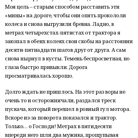
Моя цель – старым способом расставить эти
«мины» на дороге, чтобы они опять прокололи
колеса и снова выгрузили бревна. Ладно, в
метрах четырехстах-пятистах от трактора я
закопал в обеих колеях свои скобы на расстоянии
десяти-пятнадцати шагов друг от друга. А сам
снова нырнул в кусты. Темень беспросветная, но
глаза быстро привыкли. Дорога
просматривалась хорошо.
Долго ждать не пришлось. На этот раз воры не
очень то и осторожничали, раздался треск
пускача, который перешел в ровный гул мотора.
Вскоре из-за поворота показался и трактор.
Только… о Господи! Метрах в пятидесяти
впереди него шли два мужика, прощупывая