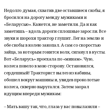
Недолго думая, схватив две оставшиеся скобы, я
бросился на дорогу между мужиками и
«Беларусью». Кажется, не заметили. Да и как
заметишь – вдоль дороги сплошные заросли. Все
звуки и шорохи трактор глушит. Лег на землю и
обе скобы в колею закопал. А сам со скоростью
зайца, за которым гонится волк, сиганул в кусты.
Вот «Беларусь» проехала по «минам». Чую,
колеса повело в мою сторону. Остановился,
сердешный! Тракторист вылез из кабины,
обошел вокруг машины и, увидев проколотые
колеса, скверно выругался. Затем заорал
идущим впереди мужикам:
– Мать вашу так, что, глаза у вас повылазили –