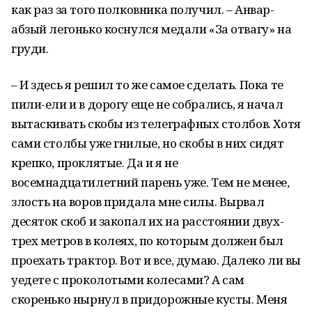
как раз за того полковника получил. – Анвар-
абзый легонько коснулся медали «За отвагу» на
груди.
– И здесь я решил то же самое сделать. Пока те
пили-ели и в дорогу еще не собрались, я начал
вытаскивать скобы из телеграфных столбов. Хотя
сами столбы уже гнилые, но скобы в них сидят
крепко, проклятые. Да и я не
восемнадцатилетний парень уже. Тем не менее,
злость на воров придала мне силы. Вырвал
десяток скоб и закопал их на расстоянии двух-
трех метров в колеях, по которым должен был
проехать трактор. Вот и все, думаю. Далеко ли вы
уедете с проколотыми колесами? А сам
скоренько нырнул в придорожные кусты. Меня