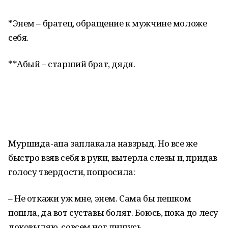
*Энем – братец, обращение к мужчине моложе
себя.
**Абый – старший брат, дядя.
Муршида-апа заплакала навзрыд. Но все же
быстро взяв себя в руки, вытерла слезы и, придав
голосу твердости, попросила:
– Не откажи уж мне, энем. Сама бы пешком
пошла, да вот суставы болят. Боюсь, пока до лесу
доковыляю, совсем ног лишусь.