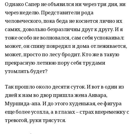
Однако Сапер не объявился ни через три дня, ни
через неделю. Представители рода
человеческого, пока беда не коснется лично их
самих, довольно безразличны друг к другу. И я
тоже особо не волновался, сам себя успокаивал:
может, он спину повредил и дома отлеживается,
может, просто по лесу бродит. Кто же в такую
прекрасную летнюю пору себя трудами
утомлять будет?
Так прошло около десяти суток. И вот в один из
дней к нам во двор пришла жена Анвара,
Муршида-апа. И до этого худенькая, ее фигура
еще более усохла, а в глазах – страх вперемежку с
тревогой, руки трясутся.