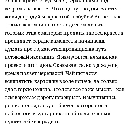
словно приветствуя меня, верхушками под
ветром кланяются. Что еще нужно для счастья –
живи да радуйся, красотой любуйся! Ан нет, как
только вспомнишь тех злодеев, за деньги
готовых отца с матерью продать, так вся красота
пропадает, сердце каменеет и начинаешь
думать про то, как этих пропащих на путь
истинный наставить. Я измучился, не зная, как
провести этот день. Оказывается, когда ждешь,
время ползет черепахой. Чай пытался
вскипятить, картошку в золе испечь, да только
еда в горло не шла. В голове все та же мысль – как
тем ворюгам дорогу перекрыть. Измучившись,
решил неподалеку от бревен, которые они
набросали, в кустарнике «наблюдательный
пункт» себе соорудить.