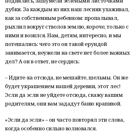
поднялись, зашумели зелеными листочками
дубки. За каждым из них наш лесник ухаживал,
как за собственным ребенком: пропалывал,
рыхлил вокруг стволов землю, короче, только с
ними и возился. Нам, детям, интересно, и мы
потешались: чего это он такой ерундой
занимается, неужели на свете нет более важных
дел? А он в ответ, не сердясь:
– Идите-ка отсюда, не мешайте, шельмы. Он же
будет украшением нашей деревни, этот лес!
Эсли да эсли не уйдете отсюда, скажу вашим
родителям, они вам зададут баню крапивой.
«Эсли да эсли» – он часто повторял эти слова,
когда особенно сильно волновался.