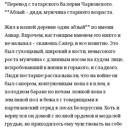
*Перевод с татарского Валерия Чарковского.
**Абзый – дядя, мужчина старшего возраста.
Жил в нашей деревне один абзый** по имени
Анвар. Впрочем, настоящим именем его никто и
не называл – скажешь Сапер, и все понятно. Это
был сухощавый, широкий в кости, невысокого
роста мужчина с длинным носом на худом лице,
испробовавший в жизни и горького, и сладкого.
Люди постарше рассказывали, что на войне он
был сапером, контуженным попал в плен, в
холодном бараке по ночам ложкой копал
земляной пол и бежал с товарищами в
партизанский отряд в лесах Белоруссии. Хоть и
вернулся он домой с полной орденов и медалей
грудью, но приходилось ему чувствовать на себе