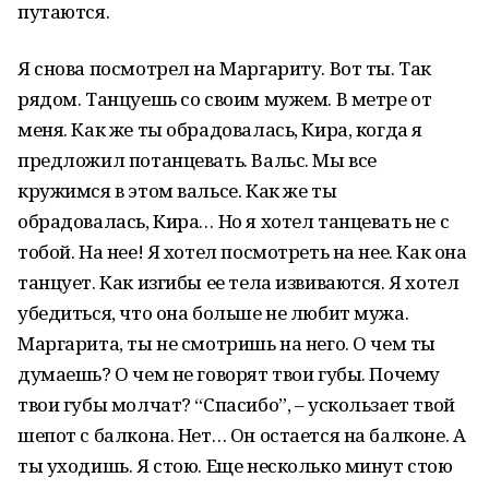
путаются.
Я снова посмотрел на Маргариту. Вот ты. Так
рядом. Танцуешь со своим мужем. В метре от
меня. Как же ты обрадовалась, Кира, когда я
предложил потанцевать. Вальс. Мы все
кружимся в этом вальсе. Как же ты
обрадовалась, Кира… Но я хотел танцевать не с
тобой. На нее! Я хотел посмотреть на нее. Как она
танцует. Как изгибы ее тела извиваются. Я хотел
убедиться, что она больше не любит мужа.
Маргарита, ты не смотришь на него. О чем ты
думаешь? О чем не говорят твои губы. Почему
твои губы молчат? “Спасибо”, – ускользает твой
шепот с балкона. Нет… Он остается на балконе. А
ты уходишь. Я стою. Еще несколько минут стою