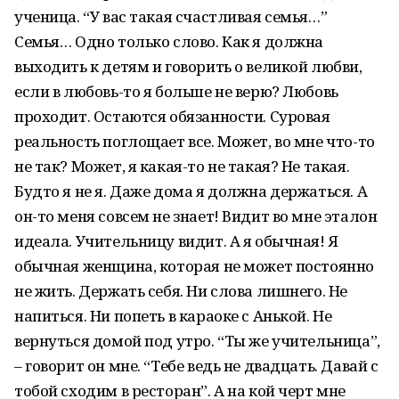
ученица. “У вас такая счастливая семья…”
Семья… Одно только слово. Как я должна
выходить к детям и говорить о великой любви,
если в любовь-то я больше не верю? Любовь
проходит. Остаются обязанности. Суровая
реальность поглощает все. Может, во мне что-то
не так? Может, я какая-то не такая? Не такая.
Будто я не я. Даже дома я должна держаться. А
он-то меня совсем не знает! Видит во мне эталон
идеала. Учительницу видит. А я обычная! Я
обычная женщина, которая не может постоянно
не жить. Держать себя. Ни слова лишнего. Не
напиться. Ни попеть в караоке с Анькой. Не
вернуться домой под утро. “Ты же учительница”,
– говорит он мне. “Тебе ведь не двадцать. Давай с
тобой сходим в ресторан”. А на кой черт мне