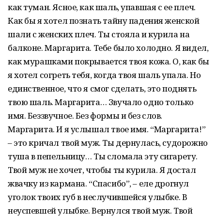
как туман. Ясное, как шаль, упавшая с ее плеч.
Как бы я хотел познать тайну падения женской
шали с женских плеч. Ты стояла и курила на
балконе. Маргарита. Тебе было холодно. Я видел,
как мурашками покрывается твоя кожа. О, как бы
я хотел согреть тебя, когда твоя шаль упала. Но
единственное, что я смог сделать, это поднять
твою шаль. Маргарита… Звучало одно только
имя. Беззвучное. Без формы и без слов.
Маргарита. И я услышал твое имя. “Маргарита!”
– это кричал твой муж. Ты дернулась, судорожно
туша в пепельницу… Ты сломала эту сигарету.
Твой муж не хочет, чтобы ты курила. Я достал
жвачку из кармана. “Спасибо”, – еле дрогнул
уголок твоих губ в неслучившейся улыбке. В
неуспевшей улыбке. Вернулся твой муж. Твой