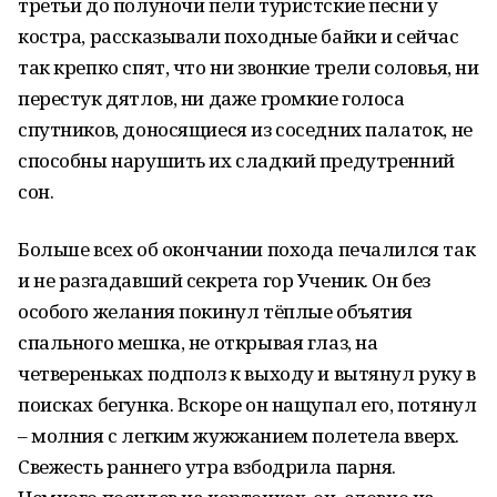
третьи до полуночи пели туристские песни у
костра, рассказывали походные байки и сейчас
так крепко спят, что ни звонкие трели соловья, ни
перестук дятлов, ни даже громкие голоса
спутников, доносящиеся из соседних палаток, не
способны нарушить их сладкий предутренний
сон.
Больше всех об окончании похода печалился так
и не разгадавший секрета гор Ученик. Он без
особого желания покинул тёплые объятия
спального мешка, не открывая глаз, на
четвереньках подполз к выходу и вытянул руку в
поисках бегунка. Вскоре он нащупал его, потянул
– молния с легким жужжанием полетела вверх.
Свежесть раннего утра взбодрила парня.