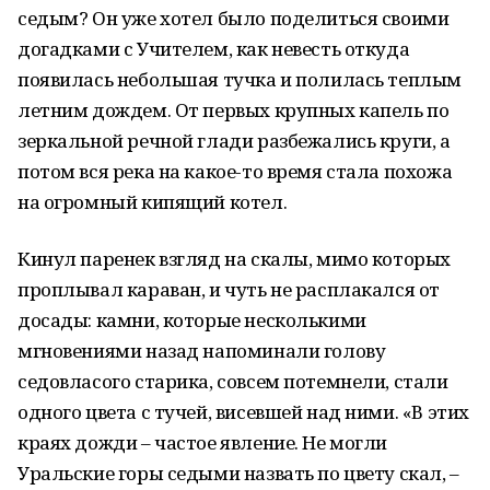
седым? Он уже хотел было поделиться своими
догадками с Учителем, как невесть откуда
появилась небольшая тучка и полилась теплым
летним дождем. От первых крупных капель по
зеркальной речной глади разбежались круги, а
потом вся река на какое-то время стала похожа
на огромный кипящий котел.
Кинул паренек взгляд на скалы, мимо которых
проплывал караван, и чуть не расплакался от
досады: камни, которые несколькими
мгновениями назад напоминали голову
седовласого старика, совсем потемнели, стали
одного цвета с тучей, висевшей над ними. «В этих
краях дожди – частое явление. Не могли
Уральские горы седыми назвать по цвету скал, –