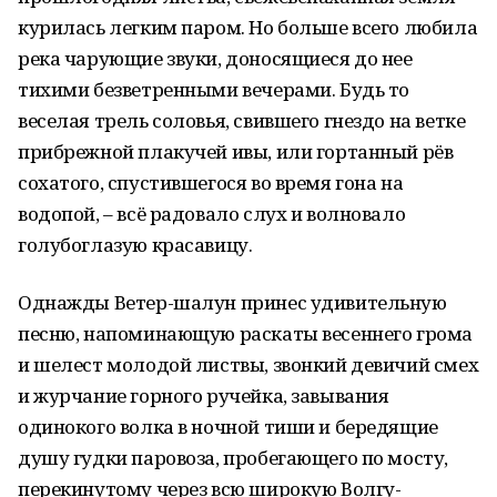
курилась легким паром. Но больше всего любила
река чарующие звуки, доносящиеся до нее
тихими безветренными вечерами. Будь то
веселая трель соловья, свившего гнездо на ветке
прибрежной плакучей ивы, или гортанный рёв
сохатого, спустившегося во время гона на
водопой, – всё радовало слух и волновало
голубоглазую красавицу.
Однажды Ветер-шалун принес удивительную
песню, напоминающую раскаты весеннего грома
и шелест молодой листвы, звонкий девичий смех
и журчание горного ручейка, завывания
одинокого волка в ночной тиши и бередящие
душу гудки паровоза, пробегающего по мосту,
перекинутому через всю широкую Волгу-