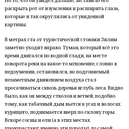
Но то, что он увидел дальше, заставило его
раскрыть рот от изумления и расширить глаза,
которые и так округлились от увиденной
картины.
В метрах ста от туристической стоянки Зилим
заметно уходит вправо. Туман, который всё это
время двигался по водной глади, на месте
поворота реки на какое-то мгновение, словно в
недоумении, остановился, но подгоняемый
незаметным движением воздуха стал
просачиваться сквозь деревья вглубь леса. Видно
было, как он между стволов и ветвей, подобно
тому, как табачный дым вьется в усах и волосах
курящего, поднимается вверх по склону горы.
Вскоре сосны и ели (а в этих местах
произрастают именно эти породы) до самой