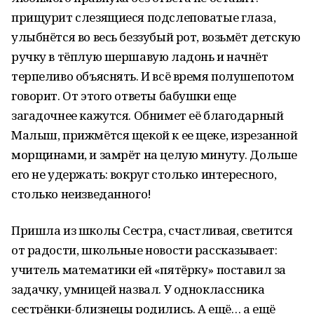
прищурит слезящиеся подслеповатые глаза,
улыбнётся во весь беззубый рот, возьмёт детскую
ручку в тёплую шершавую ладонь и начнёт
терпеливо объяснять. И всё время полушепотом
говорит. От этого ответы бабушки еще
загадочнее кажутся. Обнимет её благодарный
Малыш, прижмётся щекой к ее щеке, изрезанной
морщинами, и замрёт на целую минуту. Дольше
его не удержать: вокруг столько интересного,
столько неизведанного!
Пришла из школы Сестра, счастливая, светится
от радости, школьные новости рассказывает:
учитель математики ей «пятёрку» поставил за
задачку, умницей назвал. У одноклассника
сестрёнки-близнецы родились. А ещё… а ещё