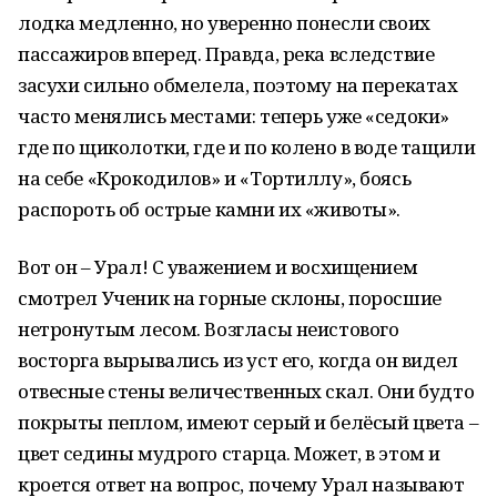
лодка медленно, но уверенно понесли своих
пассажиров вперед. Правда, река вследствие
засухи сильно обмелела, поэтому на перекатах
часто менялись местами: теперь уже «седоки»
где по щиколотки, где и по колено в воде тащили
на себе «Крокодилов» и «Тортиллу», боясь
распороть об острые камни их «животы».
Вот он – Урал! С уважением и восхищением
смотрел Ученик на горные склоны, поросшие
нетронутым лесом. Возгласы неистового
восторга вырывались из уст его, когда он видел
отвесные стены величественных скал. Они будто
покрыты пеплом, имеют серый и белёсый цвета –
цвет седины мудрого старца. Может, в этом и
кроется ответ на вопрос, почему Урал называют