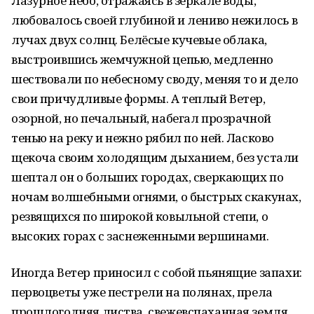
Лазурное небо, отражаясь в зеркале воды,
любовалось своей глубиной и лениво нежилось в
лучах двух солнц. Белёсые кучевые облака,
выстроившись жемчужной цепью, медленно
шествовали по небесному своду, меняя то и дело
свои причудливые формы. А теплый Ветер,
озорной, но печальный, набегал прозрачной
тенью на реку и нежно рябил по ней. Ласково
щекоча своим холодящим дыханием, без устали
шептал он о больших городах, сверкающих по
ночам волшебными огнями, о быстрых скакунах,
резвящихся по широкой ковыльной степи, о
высоких горах с заснеженными вершинами.
Иногда Ветер приносил с собой пьянящие запахи:
первоцветы уже пестрели на полянах, прела
прошлогодняя листва, свежевспаханная земля