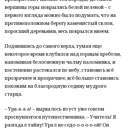
вершины горы покрылись белой пеленой – с
первого взгляда можно было подумать, что на
противоположном берегу каменистый склон,
поросший деревьями, весь покрылся инеем.
Поднявшись до самого верха, туман еще
некоторое время клубился над горным хребтом,
напоминая белоснежную чалму паломника, и
постепенно растекался по небу, становясь всё
прозрачнее и прозрачнее, всё больше становясь
похожим на благородную седину мудрого
старца.
– Ура-а-а-а! – вырвалось из уст уже совсем
проснувшегося путешественника. – Учитель! Я
разгадал тайну! Урал не седо-о-о-о-о-ой! Он