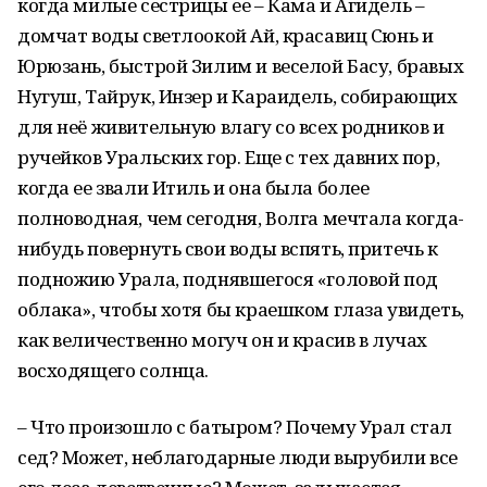
когда милые сестрицы ее – Кама и Агидель –
домчат воды светлоокой Ай, красавиц Сюнь и
Юрюзань, быстрой Зилим и веселой Басу, бравых
Нугуш, Тайрук, Инзер и Караидель, собирающих
для неё живительную влагу со всех родников и
ручейков Уральских гор. Еще с тех давних пор,
когда ее звали Итиль и она была более
полноводная, чем сегодня, Волга мечтала когда-
нибудь повернуть свои воды вспять, притечь к
подножию Урала, поднявшегося «головой под
облака», чтобы хотя бы краешком глаза увидеть,
как величественно могуч он и красив в лучах
восходящего солнца.
– Что произошло с батыром? Почему Урал стал
сед? Может, неблагодарные люди вырубили все