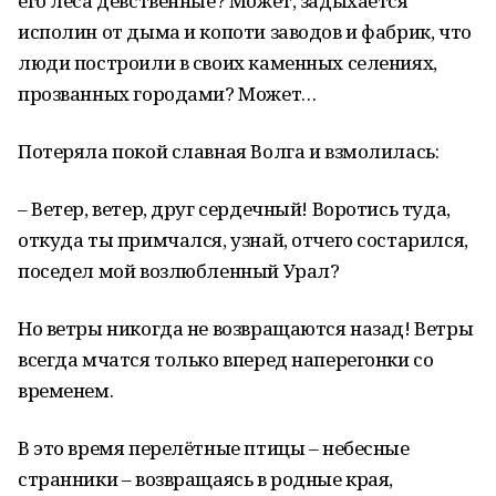
его леса девственные? Может, задыхается
исполин от дыма и копоти заводов и фабрик, что
люди построили в своих каменных селениях,
прозванных городами? Может…
Потеряла покой славная Волга и взмолилась:
– Ветер, ветер, друг сердечный! Воротись туда,
откуда ты примчался, узнай, отчего состарился,
поседел мой возлюбленный Урал?
Но ветры никогда не возвращаются назад! Ветры
всегда мчатся только вперед наперегонки со
временем.
В это время перелётные птицы – небесные
странники – возвращаясь в родные края,