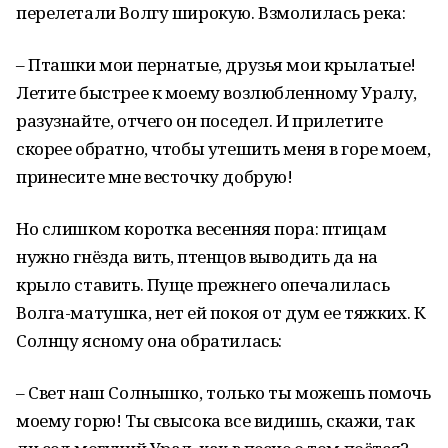
перелетали Волгу широкую. Взмолилась река:
– Пташки мои пернатые, друзья мои крылатые!
Летите быстрее к моему возлюбленному Уралу,
разузнайте, отчего он поседел. И прилетите
скорее обратно, чтобы утешить меня в горе моем,
принесите мне весточку добрую!
Но слишком коротка весенняя пора: птицам
нужно гнёзда вить, птенцов выводить да на
крыло ставить. Пуще прежнего опечалилась
Волга-матушка, нет ей покоя от дум ее тяжких. К
Солнцу ясному она обратилась:
– Свет наш Солнышко, только ты можешь помочь
моему горю! Ты свысока все видишь, скажи, так