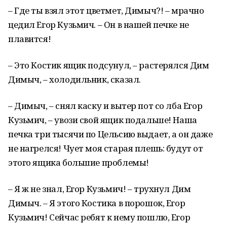
– Где ты взял этот цветмет, Димыч?! – мрачно
цедил Егор Кузьмич. – Он в нашей печке не
плавится!
– Это Костик ящик подсунул, – растерялся Дим
Димыч, – холодильник, сказал.
– Димыч, – снял каску и вытер пот со лба Егор
Кузьмич, – увози свой ящик подальше! Наша
печка три тысячи по Цельсию выдает, а он даже
не нагрелся! Чует моя старая плешь: будут от
этого ящика большие проблемы!
– Я ж не знал, Егор Кузьмич! – трухнул Дим
Димыч. – Я этого Костика в порошок, Егор
Кузьмич! Сейчас ребят к нему пошлю, Егор