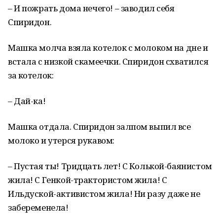
– И пожрать дома нечего! – заводил себя
Спиридон.
Машка молча взяла котелок с молоком на дне и
встала с низкой скамеечки. Спиридон схватился
за котелок:
– Дай-ка!
Машка отдала. Спиридон залпом выпил все
молоко и утерся рукавом:
– Пустая ты! Тридцать лет! С Колькой-баянистом
жила! С Генкой-трактористом жила! С
Ильдуской-активистом жила! Ни разу даже не
забеременела!