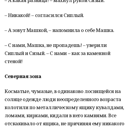
– А какая разница! – махнул рукой Сизый.
– Никакой! – согласился Сиплый.
– А зовут Машкой, – напомнила о себе Машка.
– С нами, Машка, не пропадешь! – уверили
Сиплый и Сизый. – С нами – как за каменной
стеной!
Северная зона
Косматые, чумазые, в одинаково лоснящейся на
солнце одежде люди неопределенного возраста
колотили по металлическому ящику кувалдами,
ломами, кирками, кидали в него камнями. Все
отскакивало от ящика, не причиняя ему никакого