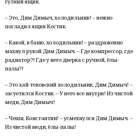
гулкий ящик.
– Это, Дим Димыч, холодильник! – нежно
погладил ящик Костик.
– Какой, в баню, холодильник! – раздраженно
махнул рукой Дим Димыч. – Где компрессор, где
радиатор?! Где у него дверка с ручкой, ёлы-
палы?!
– Это хай-тековский холодильник, Дим Димыч! –
засуетился Костик. – У него все внутри! Из чистой
меди, Дим Димыч!
– Чеши, Константин! – усмехнулся Дим Димыч. –
Из чистой меди, ёлы-палы!