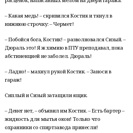
расценок, написанных мелом на двери гаража.
– Какая медь! – скривился Костик и ткнул в
нижнюю строчку: – Чермет!
– Побойся бога, Костик! – разволновался Сизый. –
Дюраль это! Я ж химию в ПТУ преподавал, пока
абстиненцией не заболел. Дюраль!
– Ладно! – махнул рукой Костик. – Заноси в
гараж!
Сиплый и Сизый затащили ящик.
– Денег нет, – объявил им Костик. – Есть бартер –
жидкость для мытья окон! Только что
охранники со спиртзавода принесли!