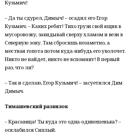
Кузьмич!
– Да ты сдурел, Димыч! – осадил его Егор
Кузьмич. – Каких ребят! Тихо грузи свой ящик в
мусоровозку, закидывай сверху хламом и вези в
Северную зону. Там сбросишь незаметно, а
местная гопота потом куда-нибудь его уволочет.
Никто не найдет, никто не вспомнит! В первый
раз, что ли?
– Так и сделаю, Егор Кузьмич! – засуетился Дим
Димыч.
Тимашевский развилок
– Красавица! Ты куда это одна-одинешенька? –
осклабился Сиплый.