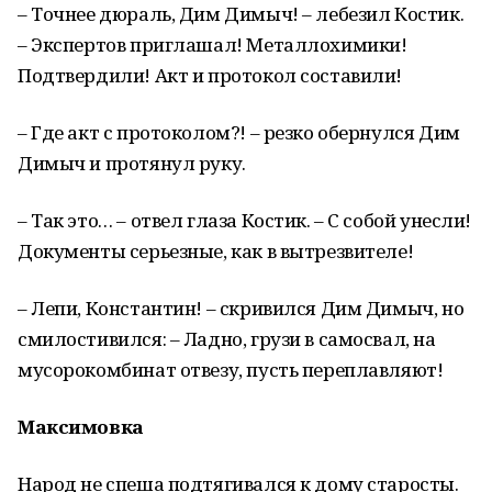
– Точнее дюраль, Дим Димыч! – лебезил Костик.
– Экспертов приглашал! Металлохимики!
Подтвердили! Акт и протокол составили!
– Где акт с протоколом?! – резко обернулся Дим
Димыч и протянул руку.
– Так это… – отвел глаза Костик. – С собой унесли!
Документы серьезные, как в вытрезвителе!
– Лепи, Константин! – скривился Дим Димыч, но
смилостивился: – Ладно, грузи в самосвал, на
мусорокомбинат отвезу, пусть переплавляют!
Максимовка
Народ не спеша подтягивался к дому старосты.