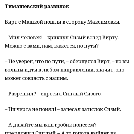
Тимашевский развилок
Вирт с Машкой пошли в сторону Максимовки.
– Мил человек! – крикнул Сизый вслед Вирту. –
Можно с вами, нам, кажется, по пути?
– Не уверен, что по пути, – обернулся Вирт, – но вы
вольны идти в любом направлении, значит, оно
может совпасть с нашим.
– Разрешил? – спросил Сиплый Сизого.
– Ни черта не понял! – зачесал затылок Сизый.
– А давайте мы ваш гробик понесем? –
предложил Сиплый. – А то гопота выйдет из