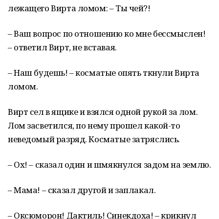
лежащего Вирта ломом: – Ты чей?!
– Ваш вопрос по отношению ко мне бессмыслен!
– ответил Вирт, не вставая.
– Наш будешь! – косматые опять ткнули Вирта
ломом.
Вирт сел в ящике и взялся одной рукой за лом.
Лом засветился, по нему прошел какой-то
неведомый разряд. Косматые затряслись.
– Ох! – сказал один и шмякнулся задом на землю.
– Мама! – сказал другой и заплакал.
– Оксюморон! Дактиль! Синекдоха! – крикнул