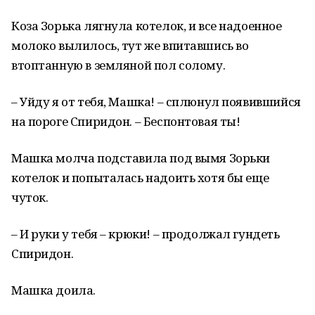
Коза Зорька лягнула котелок, и все надоенное
молоко вылилось, тут же впитавшись во
втоптанную в земляной пол солому.
– Уйду я от тебя, Машка! – сплюнул появившийся
на пороге Спиридон. – Беспонтовая ты!
Машка молча подставила под вымя Зорьки
котелок и попыталась надоить хотя бы еще
чуток.
– И руки у тебя – крюки! – продолжал гундеть
Спиридон.
Машка доила.