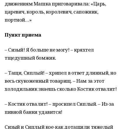
движениям Машка приговаривала: «Царь,
царевич, король, королевич, сапожник,
портной…»
Пункт приема
– Сизый! Я больше не могу! – кряхтел
тщедушный бомжик.
– Тащи, Сиплый! – хрипел в ответ длинный, но
весь скукоженный товарищ. – Нам за этот
холодильник знаешь сколько Костик отвалит!
– Костик отвалит! – просипел Сиплый. – Из-за
пивной банки удавится!
Сизый и Сиплый кое-как дотащили тяжелый