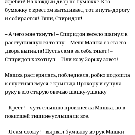
жребий! На каждый двор по бумажке. Кто
бумажку с крестом вытягивает, тот в путь-дорогу
и собирается! Тяни, Спиридон!
– А чего мне тянуть! – Спиридон весело шагнул в
расступившуюся толпу: – Меня Машка со своего
двора выгнала! Пусть сама за себя тянет! –
Спиридон хохотнул: – Или козу Зорьку зовет!
Машка растерялась, побледнела, робко подошла
к спустившемуся с крыльца Прохору и сунула
руку в его старую овечью шапку-ушанку.
– Крест! – чуть слышно произнесла Машка, но в
повисшей тишине услышали все.
– Я сам схожу! – вырвал бумажку из рук Машки