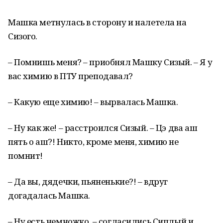
Машка метнулась в сторону и налетела на
Сизого.
– Помнишь меня? – приобнял Машку Сизый. – Я у
вас химию в ПТУ преподавал?
– Какую еще химию! – вырвалась Машка.
– Ну как же! – расстроился Сизый. – Цэ два аш
пять о аш?! Никто, кроме меня, химию не
помнит!
– Да вы, дядечки, пьяненькие?! – вдруг
догадалась Машка.
– Ну есть немножко, – согласились Сиплый и