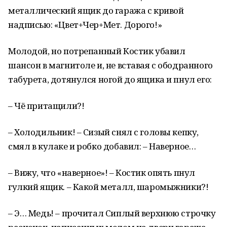
металлический ящик до гаража с кривой
надписью: «Цвет+Чер+Мет. Дорого!»
Молодой, но потрепанный Костик убавил
шансон в магнитоле и, не вставая с ободранного
табурета, дотянулся ногой до ящика и пнул его:
– Чё притащили?!
– Холодильник! – Сизый снял с головы кепку,
смял в кулаке и робко добавил: – Наверное…
– Вижу, что «наверное»! – Костик опять пнул
гулкий ящик. – Какой металл, шаромыжники?!
– Э… Медь! – прочитал Сиплый верхнюю строчку