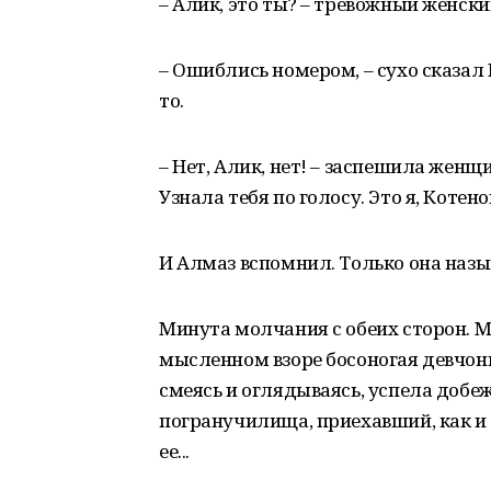
– Алик, это ты? – тревожный женски
– Ошиблись номером, – сухо сказал 
то.
– Нет, Алик, нет! – заспешила женщи
Узнала тебя по голосу. Это я, Котен
И Алмаз вспомнил. Только она назыв
Минута молчания с обеих сторон. Мо
мысленном взоре босоногая девчонк
смеясь и оглядываясь, успела добежа
погранучилища, приехавший, как и 
ее...