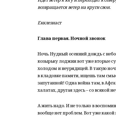
возвращается ветер на круги свои.
Екклезиаст
Глава первая. Ночной звонок
Ночь. Нудный осенний дождь с неб
козырьку лоджии вот уже вторые с
холодом и неурядицей. В такую ночь
в кладовке памяти, ищешь там смыс
запутанной! Одна война там, в Афга
халатах, другая здесь – со всякой н
А жить надо. И не только в воспомин
вообще нет проблем. Вот уже какой