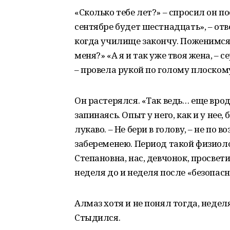
«Сколько тебе лет?» – спросил он п
сентябре будет шестнадцать», – отв
когда училище закончу. Поженимся,
меня?» «А я и так уже твоя жена, – 
– провела рукой по голому плоском
Он растерялся. «Так ведь… еще врод
запинаясь. Опыт у него, как и у нее
лукаво. – Не бери в голову, – не по 
забеременею. Период такой физиоло
Степановна, нас, девчонок, просвет
неделя до и неделя после «безопасн
Алмаз хотя и не понял тогда, неделя
Стыдился.