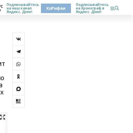
Подписывайтесь
Подписывайтесь
°С
КоРифеи
на наш канал
на Хронограф в
о
Яндекс. Дзен!
Яндекс. Дзен!
ит
но
а
ых