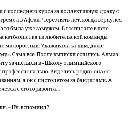
 с последнего курса за коллективную драку с
гремел в Афган. Через пять лет, когда вернулся
атя была уже замужем. В госпитале в него
аскетболистка из любительской команды
 не малорослый. Ухаживала за ним, даже
му». Сама все. После выписки сошлись. Алмаз
иту зачислили в «Школу олимпийского
 профессионально. Виделись редко: она со
ваниям, а он с пистолетом за бандитами. А
чезла с его горизонта…
ки. – Ну, вспомнил?