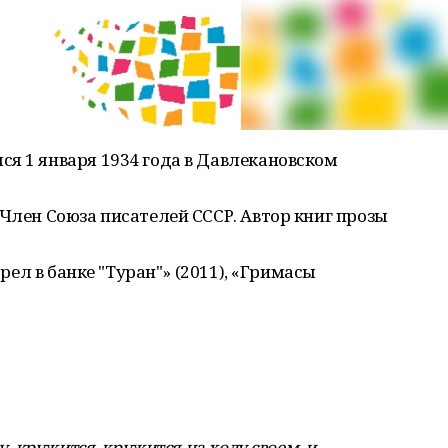
я 1 января 1934 года в Давлекановском
 Член Союза писателей СССР. Автор книг прозы
трел в банке "Туран"» (2011), «Гримасы
а
у, кружится, кружится на ходу своем, и