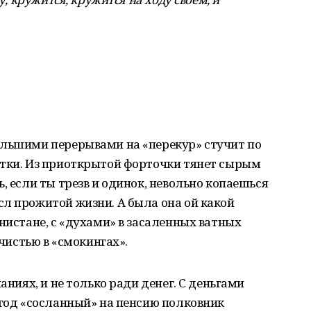
ольшими перерывами на «перекур» стучит по
утки. Из приоткрытой форточки тянет сырым
, если ты трезв и одинок, невольно копаешься
л прожитой жизни. А была она ой какой
нистане, с «духами» в засаленных ватных
ечистью в «смокингах».
аниях, и не только ради денег. С деньгами
 год «сосланный» на пенсию полковник