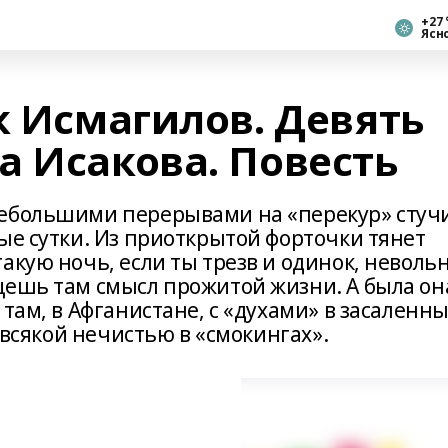
+27 
Ясн
к Исмагилов. Девять
а Исакова. Повесть
небольшими перерывами на «перекур» стуч
ые сутки. Из приоткрытой форточки тянет
акую ночь, если ты трезв и одинок, неволь
щешь там смысл прожитой жизни. А была он
там, в Афганистане, с «духами» в засаленн
о всякой нечистью в «смокингах».