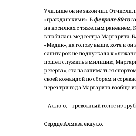
Училище он не закончил. Отчислили
«гражданскими». В
феврале 80-го
за
на носилках с тяжелым ранением, К
влюбилась медсестра Маргарита. Б
«Медик», на голову выше, хотя и он
санитарок не подпускала к «лежаче
пошел служить в милицию, Маргар
резерва», стала заниматься спортом
своей командой по сборам и соревно
через три года Маргарита вообще ис
– Алло-о, – тревожный голос из труб
Сердце Алмаза екнуло.