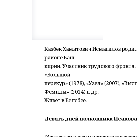
Казбек Хамитович Исмагилов родилс
районе Баш-
кирии. Участник трудового фронта.
«Большой
перекур» (1978), «Узел» (2007), «Выс
Фемиды» (2014) и др.
Живёт в Белебее.
Девять дней полковника Исаков
Идет ветер к югу и переходит к север