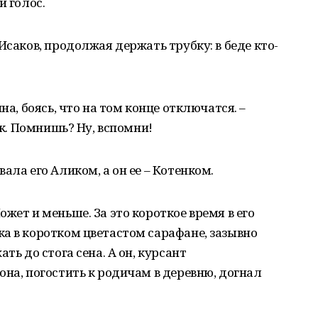
й голос.
Исаков, продолжая держать трубку: в беде кто-
на, боясь, что на том конце отключатся. –
ок. Помнишь? Ну, вспомни!
ала его Аликом, а он ее – Котенком.
жет и меньше. За это короткое время в его
а в коротком цветастом сарафане, зазывно
ть до стога сена. А он, курсант
она, погостить к родичам в деревню, догнал