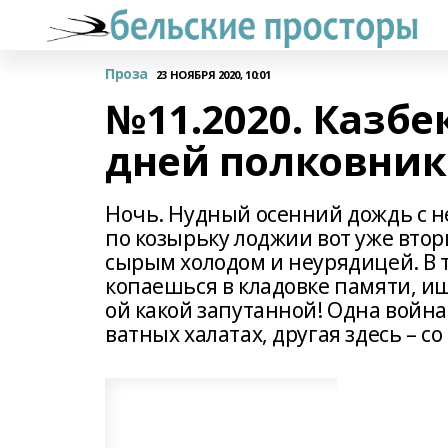
Проза
23 НОЯБРЯ 2020, 10:01
№11.2020. Казбе
дней полковник
Ночь. Нудный осенний дождь с 
по козырьку лоджии вот уже втор
сырым холодом и неурядицей. В т
копаешься в кладовке памяти, и
ой какой запутанной! Одна война 
ватных халатах, другая здесь – с