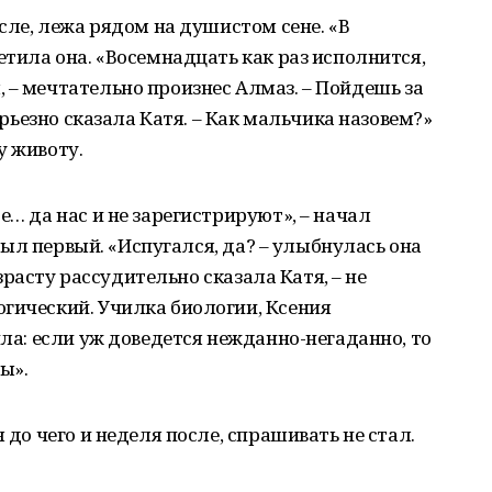
осле, лежа рядом на душистом сене. «В
етила она. «Восемнадцать как раз исполнится,
 – мечтательно произнес Алмаз. – Пойдешь за
серьезно сказала Катя. – Как мальчика назовем?»
у животу.
е… да нас и не зарегистрируют», – начал
, был первый. «Испугался, да? – улыбнулась она
возрасту рассудительно сказала Катя, – не
гический. Училка биологии, Ксения
ила: если уж доведется нежданно-негаданно, то
ы».
 до чего и неделя после, спрашивать не стал.